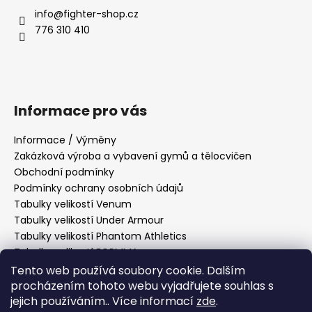
info
@
fighter-shop.cz
776 310 410
Informace pro vás
Informace / Výměny
Zakázková výroba a vybavení gymů a tělocvičen
Obchodní podmínky
Podmínky ochrany osobních údajů
Tabulky velikostí Venum
Tabulky velikostí Under Armour
Tabulky velikostí Phantom Athletics
Tabulky velikostí FORMMA
Tabulky velikostí Tatami Fightwear
Tento web používá soubory cookie. Dalším
Tabulky velikostí Manto
procházením tohoto webu vyjadřujete souhlas s
Tabulky velikostí Hayabusa
jejich používáním.. Více informací
zde
.