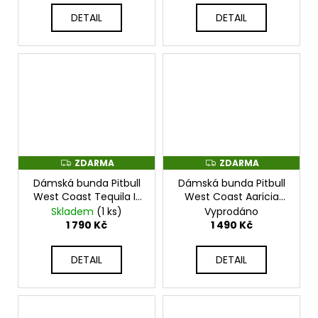
DETAIL
DETAIL
ZDARMA
ZDARMA
Z
Z
D
D
Dámská bunda Pitbull
Dámská bunda Pitbull
A
A
R
R
West Coast Tequila III
West Coast Aaricia
M
M
- černá -
Hilltop - červená -
Skladem
(1 ks)
Vyprodáno
A
A
PWC_TEQUILA_BLK
PWC_ARICIAHILLTOP_RED
1 790 Kč
1 490 Kč
DETAIL
DETAIL