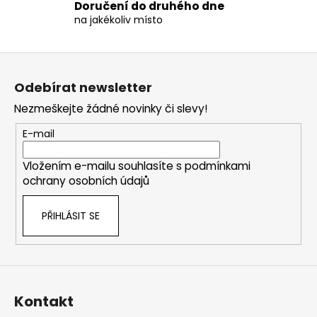
p
Doručení do druhého dne
na jakékoliv místo
i
s
u
Z
á
Odebírat newsletter
p
Nezmeškejte žádné novinky či slevy!
a
t
E-mail
í
Vložením e-mailu souhlasíte s
podmínkami
ochrany osobních údajů
PŘIHLÁSIT SE
Kontakt