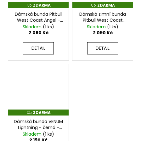
ZDARMA
ZDARMA
Z
Z
D
D
Dámská bunda Pitbull
Dámská zimní bunda
A
A
R
R
West Coast Angel -
Pitbull West Coast
M
M
černá -
Vista - světle modrá -
Skladem
(1 ks)
Skladem
(1 ks)
A
A
PWC_DBANGEL_BLK
PWC_VISTA_BLUE
2 090 Kč
2 090 Kč
DETAIL
DETAIL
ZDARMA
Z
D
Dámská bunda VENUM
A
R
Lightning - černá -
M
VENUM-04592-126
Skladem
(1 ks)
A
2 190 Kč