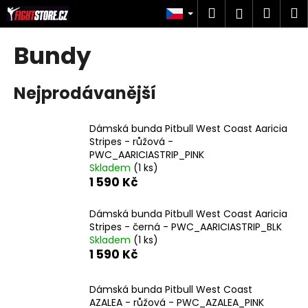
K
Přejít
Hledat
Náku
M
Přihlášen
na
o
obsah
Zpět
Zpět
košík
š
Bundy
í
C
k
Nejprodávanější
o
p
o
Dámská bunda Pitbull West Coast Aaricia
Stripes - růžová -
t
PWC_AARICIASTRIP_PINK
ř
Skladem
(1 ks)
e
1 590 Kč
b
u
Dámská bunda Pitbull West Coast Aaricia
Stripes - černá - PWC_AARICIASTRIP_BLK
j
Skladem
(1 ks)
e
1 590 Kč
t
e
Dámská bunda Pitbull West Coast
AZALEA - růžová - PWC_AZALEA_PINK
n