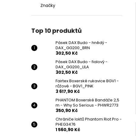
Značky
Top 10 produktů
Pásek DAX Budo - hnědý -
DAX_GG200_BRN
302,50 Kč
Pásek DAX Budo - fialový -
DAX_GG200_LILA
302,50 Kč
Fairtex Boxerské rukavice BGV1 -
růžové - BGV1_PINK
3 617,90 Kč
PHANTOM Boxerské Bandáže 2,5
m - Why So Serious - PHWR2773
350,90 Kč
Chrániče loktů Phantom Riot Pro -
PHEG3476
1 560,90 Kč