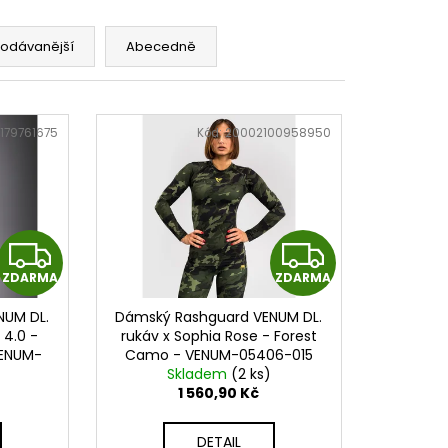
KÉ RUKAVICE BGV1 -
PINK
rodávanější
Abecedně
179761675
Kód:
20002100958950
Z
Z
ZDARMA
ZDARMA
D
D
NUM DL.
Dámský Rashguard VENUM DL.
A
A
 4.0 -
rukáv x Sophia Rose - Forest
VENUM-
Camo - VENUM-05406-015
R
R
Skladem
(2 ks)
1 560,90 Kč
M
M
DETAIL