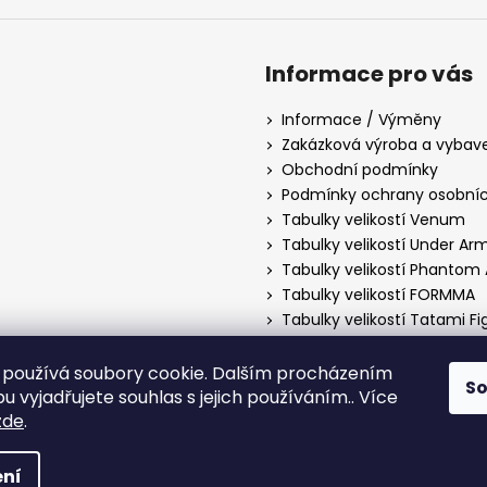
Informace pro vás
Informace / Výměny
Zakázková výroba a vybav
Obchodní podmínky
Podmínky ochrany osobníc
Tabulky velikostí Venum
Tabulky velikostí Under Ar
Tabulky velikostí Phantom 
Tabulky velikostí FORMMA
Tabulky velikostí Tatami F
Tabulky velikostí Manto
Tabulky velikostí Hayabusa
používá soubory cookie. Dalším procházením
S
Tabulky velikostí PittBull 
 vyjadřujete souhlas s jejich používáním.. Více
zde
.
hrazena.
ní