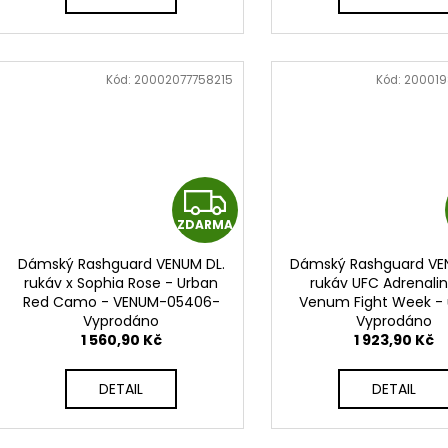
A
Kód:
20002077758215
Kód:
200019
Z
ZDARMA
D
Dámský Rashguard VENUM DL.
Dámský Rashguard VE
A
rukáv x Sophia Rose - Urban
rukáv UFC Adrenali
Red Camo - VENUM-05406-
Venum Fight Week -
R
Vyprodáno
618
camo - VNMUFC-002
Vyprodáno
1 560,90 Kč
1 923,90 Kč
M
DETAIL
DETAIL
A