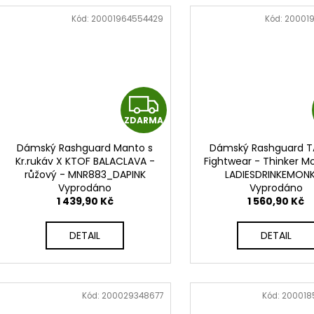
Kód:
20001964554429
Kód:
20001
Z
ZDARMA
D
Dámský Rashguard Manto s
Dámský Rashguard T
A
Kr.rukáv X KTOF BALACLAVA -
Fightwear - Thinker M
růžový - MNR883_DAPINK
LADIESDRINKEMON
R
Vyprodáno
Vyprodáno
1 439,90 Kč
1 560,90 Kč
M
DETAIL
DETAIL
A
Kód:
200029348677
Kód:
200018