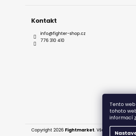
Kontakt
info
@
fighter-shop.cz
776 310 410
Tento web 
tohoto webu
informací
Copyright 2026
Fightmarket
. Všechna práva vy
Nastave