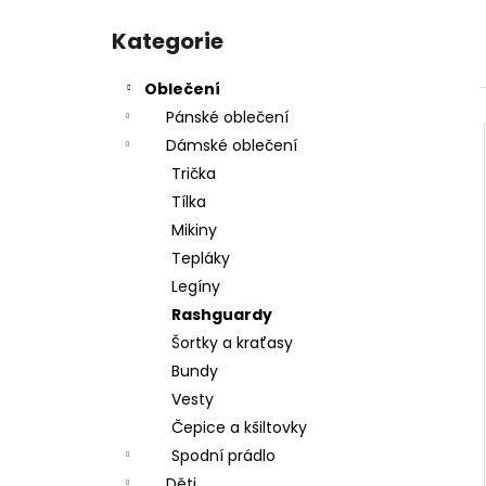
PÁSEK DAX BUDO - HNĚDÝ -
l
Přeskočit
DAX_GG200_BRN
kategorie
Kategorie
302,50 Kč
Oblečení
Pánské oblečení
Dámské oblečení
Trička
Tílka
Mikiny
Tepláky
Legíny
Rashguardy
Šortky a kraťasy
Bundy
Vesty
Čepice a kšiltovky
Spodní prádlo
Děti