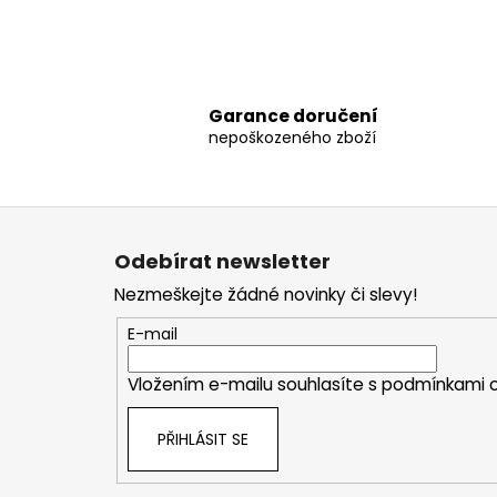
Garance doručení
nepoškozeného zboží
Z
á
Odebírat newsletter
p
Nezmeškejte žádné novinky či slevy!
a
t
E-mail
í
Vložením e-mailu souhlasíte s
podmínkami o
PŘIHLÁSIT SE