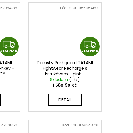
957054185
Kód:
20001956954182
Z
Z
ZDARMA
ZDARMA
D
D
ATAMI
Dámský Rashguard TATAMI
A
A
onkey -
Fightwear Recharge s
KEY
kr.rukávem - pink -
R
R
Skladem
23LR021_BLK
(1 ks)
1 560,90 Kč
M
M
DETAIL
A
A
54750850
Kód:
20001791348701