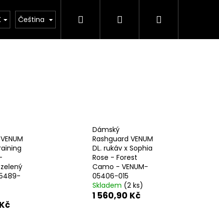
Hledat
Přihlášení
Nákupní
Kimona
Kontakty
Značky
K
Čeština
košík
Dámský
 VENUM
Rashguard VENUM
raining
DL. rukáv x Sophia
-
Rose - Forest
zelený
Camo - VENUM-
5489-
05406-015
Skladem
(2 ks)
Následující
1 560,90 Kč
 Kč