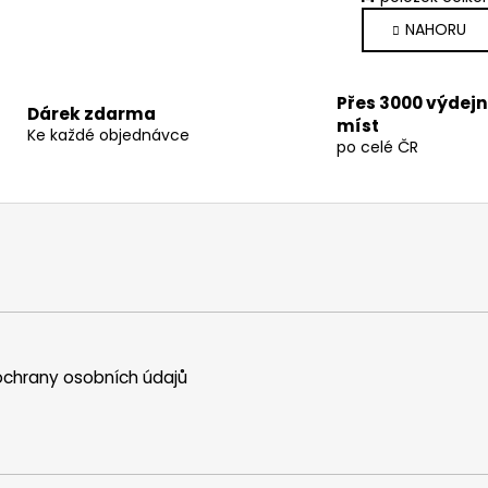
v
á
NAHORU
l
n
k
á
o
d
v
a
Přes 3000 výdej
Dárek zdarma
á
míst
c
Ke každé objednávce
n
po celé ČR
í
í
p
r
v
k
y
v
ý
p
i
chrany osobních údajů
s
u