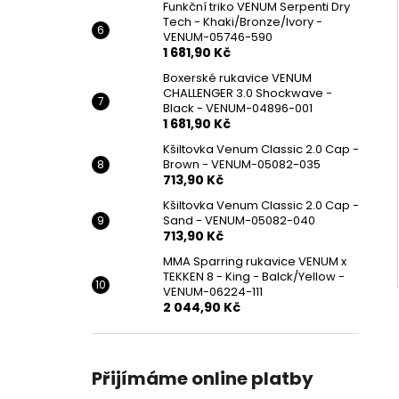
Funkční triko VENUM Serpenti Dry
Tech - Khaki/Bronze/Ivory -
VENUM-05746-590
1 681,90 Kč
Boxerské rukavice VENUM
CHALLENGER 3.0 Shockwave -
Black - VENUM-04896-001
1 681,90 Kč
Kšiltovka Venum Classic 2.0 Cap -
Brown - VENUM-05082-035
713,90 Kč
Kšiltovka Venum Classic 2.0 Cap -
Sand - VENUM-05082-040
713,90 Kč
MMA Sparring rukavice VENUM x
TEKKEN 8 - King - Balck/Yellow -
VENUM-06224-111
2 044,90 Kč
Přijímáme online platby