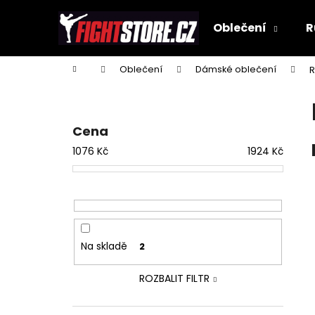
K
Přejít
na
o
Oblečení
R
obsah
Zpět
Zpět
š
do
do
í
Domů
Oblečení
Dámské oblečení
R
k
obchodu
obchodu
P
o
s
Cena
t
1076
Kč
1924
Kč
r
a
n
n
í
Na skladě
2
p
a
ROZBALIT FILTR
n
e