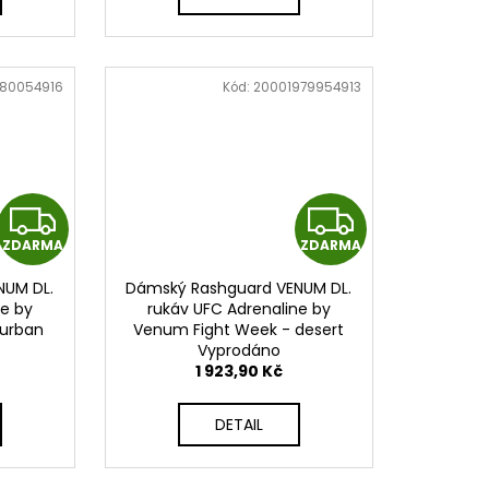
A
A
80054916
Kód:
20001979954913
Z
Z
ZDARMA
ZDARMA
D
D
NUM DL.
Dámský Rashguard VENUM DL.
A
A
ne by
rukáv UFC Adrenaline by
 urban
Venum Fight Week - desert
R
R
79-651
camo - VNMUFC-00279-650
Vyprodáno
1 923,90 Kč
M
M
DETAIL
A
A