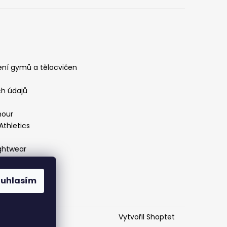
ení gymů a tělocvičen
h údajů
mour
Athletics
ightwear
ouhlasím
West Coast
Vytvořil Shoptet