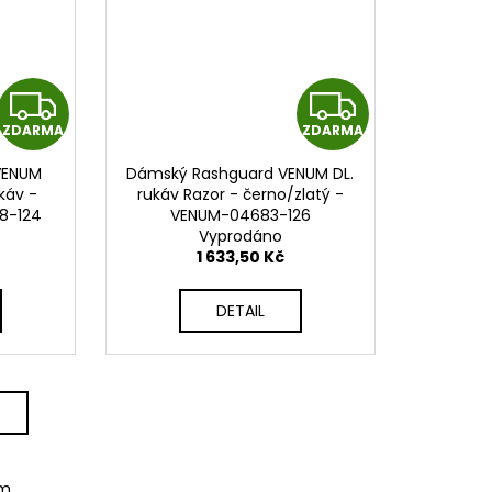
Z
Z
ZDARMA
ZDARMA
D
D
VENUM
Dámský Rashguard VENUM DL.
A
A
káv -
rukáv Razor - černo/zlatý -
8-124
VENUM-04683-126
R
R
Vyprodáno
1 633,50 Kč
M
M
DETAIL
A
A
em