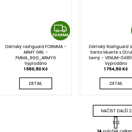
Z
ZDARMA
D
Dámský rashguard FORMMA -
Dámský Rashguard 
A
ARMY GIRL -
Santa Muerte s Dl.ru
FMMA_RGG_ARMYG
černý - VENUM-0480
R
Vyprodáno
Vyprodáno
1 560,90 Kč
1 754,50 Kč
M
DETAIL
DETAIL
A
NAČÍST DALŠÍ 2
S
1
2
t
O
r
14
položek celk