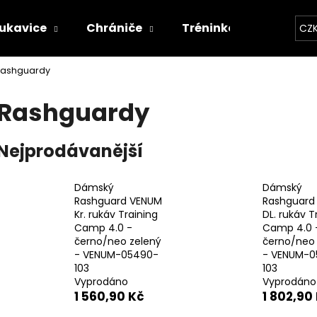
ukavice
Chrániče
Tréninkové vybavení
CZ
ashguardy
Co potřebujete najít?
Rashguardy
HLEDAT
Nejprodávanější
Dámský
Dámský
Doporučujeme
Rashguard VENUM
Rashguard
Kr. rukáv Training
DL. rukáv T
Camp 4.0 -
Camp 4.0 
černo/neo zelený
černo/neo 
- VENUM-05490-
- VENUM-0
103
103
Vyprodáno
Vyprodáno
1 560,90 Kč
1 802,90