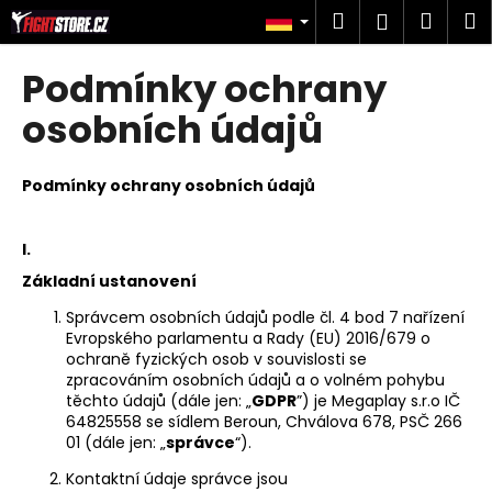
W
Zum
Suchen
Ware
M
Login
Inhalt
a
springen
Zurück
Zurück
r
Podmínky ochrany
zum
zum
e
W
osobních údajů
n
a
k
s
o
Podmínky ochrany osobních údajů
s
r
u
b
I.
c
Základní ustanovení
h
e
Správcem osobních údajů podle čl. 4 bod 7 nařízení
Evropského parlamentu a Rady (EU) 2016/679 o
n
ochraně fyzických osob v souvislosti se
S
zpracováním osobních údajů a o volném pohybu
i
těchto údajů (dále jen: „
GDPR
”) je Megaplay s.r.o IČ
64825558 se sídlem
Beroun, Chválova 678, PSČ 266
e
01
(dále jen: „
správce
“).
?
Kontaktní údaje správce jsou