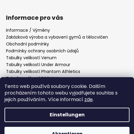
Informace pro vás
Informace / Výměny
Zakázková výroba a vybavení gymů a tělocvičen
Obchodní podmínky
Podmínky ochrany osobních údajů
Tabulky velikostí Venum
Tabulky velikostí Under Armour
Tabulky velikostí Phantom Athletics
Tabulky velikostí FORMMA
Tabulky velikostí Tatami Fightwear
Tento web používá soubory cookie. Dalším
Tabulky velikostí Manto
procházením tohoto webu vyjadřujete souhlas s
Tabulky velikostí Hayabusa
jejich používáním.. Více informací
zde
.
Tabulky velikostí PittBull West Coast
Einstellungen
Erstellt von Shoptet
Akzeptieren