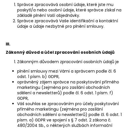
KŠILTOVKA
Správce zpracovává osobní údaje, které jste mu
VENUM
poskytl/a nebo osobní údaje, které správce získal na
CLASSIC
základě plnění Vaší objednávky.
2.0
Správce zpracovává Vaše identifikační a kontaktní
CAP
údaje a údaje nezbytné pro plnění smlouvy.
-
BROWN
-
VENUM-
III.
05082-
Zákonný důvod a účel zpracování osobních údajů
035
€24,30
Zákonným důvodem zpracování osobních údajů je
plnění smlouvy mezi Vámi a správcem podle čl. 6
odst. 1 písm. b) GDPR,
oprávněný zájem správce na poskytování přímého
marketingu (zejména pro zasílání obchodních
sdělení a newsletterů) podle čl. 6 odst. 1 písm. f)
GDPR,
Váš souhlas se zpracováním pro účely poskytování
přímého marketingu (zejména pro zasílání
obchodních sdělení a newsletterů) podle čl. 6 odst. 1
písm. a) GDPR ve spojení s § 7 odst. 2 zákona č.
480/2004 Sb., o některých službách informační