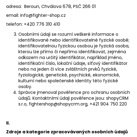
adresa:
Beroun, Chválova 678, PSČ 266 01
email: info@fighter-shop.cz
SUCHEN
telefon: +420 776 310 410
Osobními údaji se rozumí veškeré informace o
identifikované nebo identifikovatelné fyzické osobě;
identifikovatelnou fyzickou osobou je fyzická osoba,
W
kterou lze přímo či nepřímo identifikovat, zejména
i
odkazem na určitý identifikátor, například jméno,
r
identifikační číslo, lokační údaje, síťový identifikátor
e
nebo na jeden či více zvláštních prvků fyzické,
fyziologické, genetické, psychické, ekonomické,
m
kulturní nebo společenské identity této fyzické
p
osoby.
f
Správce jmenoval pověřence pro ochranu osobních
e
údajů. Kontaktními údaji pověřence jsou: shopyCRM
h
s.r.o,
fightershop@shopycrm.org
, +421 904 750 220
l
e
n
II.
Zdroje a kategorie zpracovávaných osobních údajů