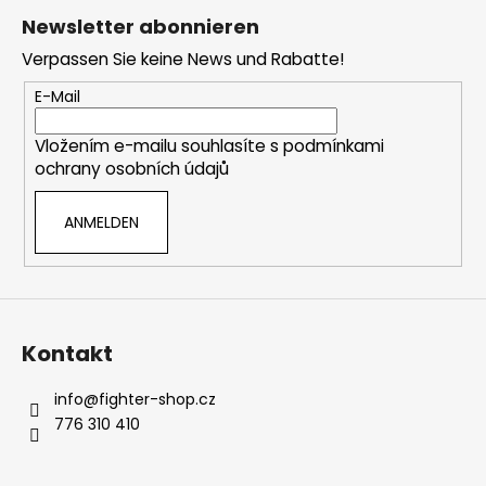
u
Newsletter abonnieren
ß
Verpassen Sie keine News und Rabatte!
z
e
E-Mail
i
Vložením e-mailu souhlasíte s
podmínkami
l
ochrany osobních údajů
e
ANMELDEN
Kontakt
info
@
fighter-shop.cz
776 310 410