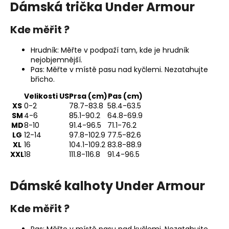
Dámská trička Under Armour
FUNKČNÍ
TRIKO
VENUM
Kde měřit ?
SERPENTI
DRY
Hrudník: Měřte v podpaží tam, kde je hrudník
TECH
-
nejobjemnější.
KHAKI/BRONZE/IVORY
Pas: Měřte v místě pasu nad kyčlemi. Nezatahujte
-
břicho.
VENUM-
05746-
Velikosti US
Prsa (cm)
Pas (cm)
590
XS
0-2
78.7-83.8
58.4-63.5
SM
4-6
85.1-90.2
64.8-69.9
€57,30
MD
8-10
91.4-96.5
71.1-76.2
LG
12-14
97.8-102.9
77.5-82.6
XL
16
104.1-109.2
83.8-88.9
XXL
18
111.8-116.8
91.4-96.5
Dámské kalhoty Under Armour
Kde měřit ?