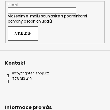
e
E-Mail
i
Vložením e-mailu souhlasíte s
podmínkami
l
ochrany osobních údajů
e
ANMELDEN
Kontakt
info
@
fighter-shop.cz
776 310 410
Informace pro vás