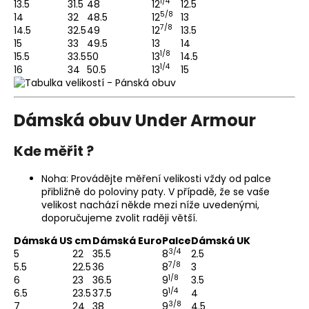
1/4
13.5
31.5
48
12
12.5
5/8
14
32
48.5
12
13
7/8
14.5
32.5
49
12
13.5
15
33
49.5
13
14
1/8
15.5
33.5
50
13
14.5
1/4
16
34
50.5
13
15
Dámská obuv Under Armour
Kde měřit ?
Noha: Provádějte měření velikosti vždy od palce
přibližně do poloviny paty. V případě, že se vaše
velikost nachází někde mezi níže uvedenými,
doporučujeme zvolit raději větší.
Dámská US
cm
Dámská Euro
Palce
Dámská UK
3/4
5
22
35.5
8
2.5
7/8
5.5
22.5
36
8
3
1/8
6
23
36.5
9
3.5
1/4
6.5
23.5
37.5
9
4
3/8
7
24
38
9
4.5