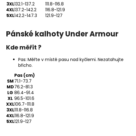
3XL
132.1-137.2
111.8-116.8
4XL
137.2-142.2
116.8-121.9
5XL
142.2-147.3
121.9-127
SUCHEN
Pánské kalhoty Under Armour
Kde měřit ?
W
i
Pas: Měřte v místě pasu nad kyčlemi. Nezatahujte
r
břicho.
e
m
Pas (cm)
SM
71.1-73.7
p
MD
76.2-81.3
f
LG
86.4-91.4
e
XL
96.5-101.6
h
XXL
106.7-111.8
l
3XL
111.8-116.8
e
4XL
116.8-121.9
5XL
121.9-127
n