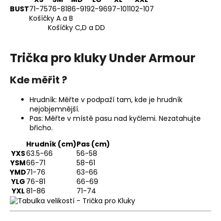
BUST
71-75
76-81
86-91
92-96
97-101
102-107
Košíčky A a B
Košíčky C,D a DD
Trička pro kluky Under Armour
Kde měřit ?
Hrudník: Měřte v podpaží tam, kde je hrudník
nejobjemnější.
Pas: Měřte v místě pasu nad kyčlemi. Nezatahujte
břicho.
Hrudník (cm)
Pas (cm)
YXS
63.5-66
56-58
YSM
66-71
58-61
YMD
71-76
63-66
YLG
76-81
66-69
YXL
81-86
71-74