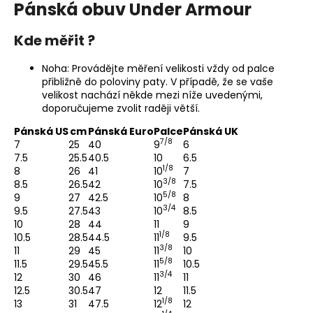
Pánská obuv Under Armour
Kde měřit ?
Noha: Provádějte měření velikosti vždy od palce
přibližně do poloviny paty. V případě, že se vaše
velikost nachází někde mezi níže uvedenými,
doporučujeme zvolit raději větší.
Pánská US
cm
Pánská Euro
Palce
Pánská UK
7/8
7
25
40
9
6
7.5
25.5
40.5
10
6.5
1/8
8
26
41
10
7
3/8
8.5
26.5
42
10
7.5
5/8
9
27
42.5
10
8
3/4
9.5
27.5
43
10
8.5
10
28
44
11
9
1/8
10.5
28.5
44.5
11
9.5
3/8
11
29
45
11
10
5/8
11.5
29.5
45.5
11
10.5
3/4
12
30
46
11
11
12.5
30.5
47
12
11.5
1/8
13
31
47.5
12
12