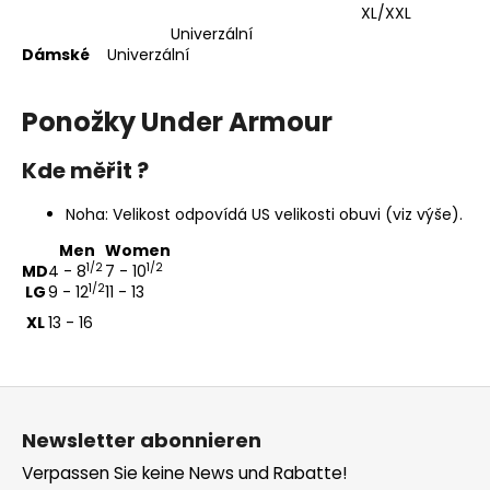
XL/XXL
Univerzální
Dámské
Univerzální
Ponožky Under Armour
Kde měřit ?
Noha: Velikost odpovídá US velikosti obuvi (viz výše).
Men
Women
1/2
1/2
MD
4 - 8
7 - 10
1/2
LG
9 - 12
11 - 13
XL
13 - 16
F
u
Newsletter abonnieren
ß
Verpassen Sie keine News und Rabatte!
z