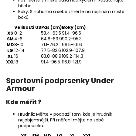
Pas: Měřte v místě pasu nad kyčlemi. Nezatahujte
břicho.
Boky: S nohama u sebe změřte na nejširším místě
boků.
Velikosti US
Pas (cm)
Boky (cm)
XS
0-2
58.4-63.5
91.4-96.5
SM
4-6
64.8-69.9
90.2-95.3
MD
8-10
71.1-76.2
96.5-101.6
LG
12-14
77.5-82.6
102.9-107.9
XL
16
83.8-88.9
109.2-114.3
XXL
18
91.4-96.5
116.8-121.9
Sportovní podprsenky Under
Armour
Kde měřit ?
Hrudník: Měřte v podpaží tam, kde je hrudník
nejobjemnější. Při měření mějte na sobě
podprsenku.
XS
SM
MD
LG
XL
XXL