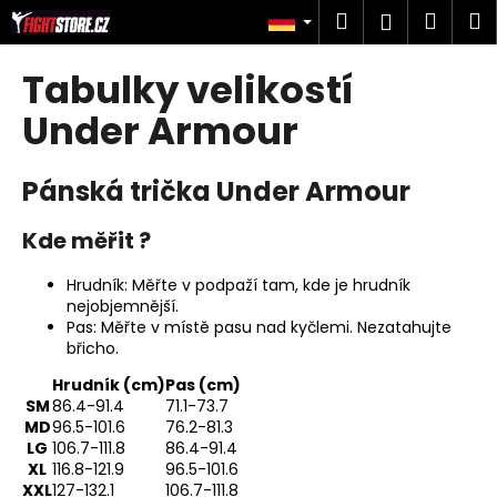
W
Zum
Suchen
Ware
M
Login
Inhalt
a
springen
Zurück
Zurück
r
Tabulky velikostí
zum
zum
e
W
Under Armour
n
a
k
s
o
Pánská trička Under Armour
s
r
u
Kde měřit ?
b
c
Hrudník: Měřte v podpaží tam, kde je hrudník
h
nejobjemnější.
e
Pas: Měřte v místě pasu nad kyčlemi. Nezatahujte
n
břicho.
S
Hrudník (cm)
Pas (cm)
i
SM
86.4-91.4
71.1-73.7
MD
96.5-101.6
76.2-81.3
e
LG
106.7-111.8
86.4-91.4
?
XL
116.8-121.9
96.5-101.6
XXL
127-132.1
106.7-111.8