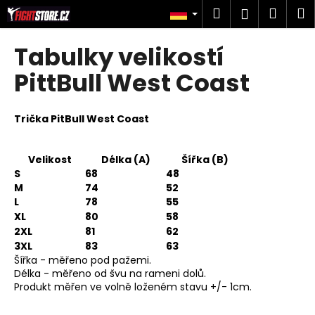
W
Zum
Suchen
Ware
M
Login
Inhalt
a
springen
Zurück
Zurück
r
Tabulky velikostí
zum
zum
e
W
PittBull West Coast
n
a
k
s
o
Trička PitBull West Coast
s
r
u
b
Velikost
Délka (A)
Šířka (B)
c
S
68
48
h
M
74
52
e
L
78
55
XL
80
58
n
2XL
81
62
S
3XL
83
63
i
Šířka - měřeno pod pažemi.
Délka - měřeno od švu na rameni dolů.
e
Produkt měřen ve volně loženém stavu +/- 1cm.
?