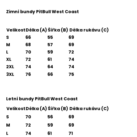
Zimní bundy PitBull West Coast
Velikost
Délka (A)
Šířka (B)
Délka rukávu (C)
S
66
55
69
M
68
57
69
L
70
59
72
XL
72
61
74
2XL
74
64
74
3XL
76
66
75
Letní bundy PitBull West Coast
Velikost
Délka (A)
Šířka (B)
Délka rukávu (C)
S
70
56
69
M
72
59
69
L
74
61
71