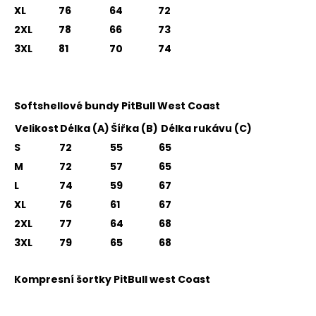
XL
76
64
72
2XL
78
66
73
3XL
81
70
74
Softshellové bundy PitBull West Coast
Velikost
Délka (A)
Šířka (B)
Délka rukávu (C)
S
72
55
65
M
72
57
65
L
74
59
67
XL
76
61
67
2XL
77
64
68
3XL
79
65
68
Kompresní šortky PitBull west Coast