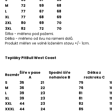
FAIRTEX
M
72
59
68
BOXERSKÉ
L
77
67
68
RUKAVICE
BGV1
XL
77
68
69
-
2XL
80
69
70
RŮŽOVÉ
3XL
82
72
70
-
BGV1_PINK
Šířka - měřeno pod pažemi.
Délka - měřeno od švu na rameni dolů.
€123,50
Produkt měřen ve volně loženém stavu +/- 1cm.
Tepláky PitBull West Coast
Šíře v pase
Spodní šíře
Délka z
Rozměr
A
nohavice B
rozkroku C
S
35
21
75
1
M
36
22
76
1
L
39
23
81
1
XL
39
23
81
1
XXL
44
23
82
1
XXXL
44
24
85
1