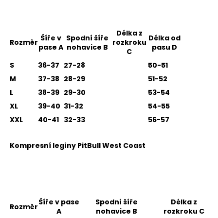
Délka z
Šíře v
Spodní šíře
Délka od
Rozměr
rozkroku
pase A
nohavice B
pasu D
C
S
36-37
27-28
50-51
M
37-38
28-29
51-52
L
38-39
29-30
53-54
XL
39-40
31-32
54-55
XXL
40-41
32-33
56-57
Kompresní legíny PitBull West Coast
Šíře v pase
Spodní šíře
Délka z
Rozměr
A
nohavice B
rozkroku C