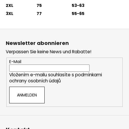
2XL
75
53-63
3XL
77
55-65
F
u
Newsletter abonnieren
ß
Verpassen Sie keine News und Rabatte!
z
e
E-Mail
i
Vložením e-mailu souhlasíte s
podmínkami
l
ochrany osobních údajů
e
ANMELDEN