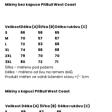
Mikiny bez kapuce PitBull West Coast
SUCHEN
Velikost
Délka (A)
Šířka (B)
Délka rukávu (C)
S
66
56
65
M
70
57
67
W
L
72
63
68
i
XL
74
66
68
r
2XL
79
70
70
e
3XL
80
72
71
m
Šířka - měřeno pod pažemi.
p
Délka - měřeno od švu na rameni dolů.
f
Produkt měřen ve volně loženém stavu +/- 1cm.
e
h
l
Mikiny s kapucí PitBull West Coast
e
n
Velikost
Délka (A)
Šířka (B)
Délka rukávu (C)
S
69
57
65