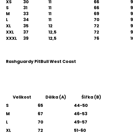
XS
30
11
66
S
31
11
66
9
M
33
11
69
9
L
34
11
70
9
XL
35
12
72
9
XXL
37
12,5
72
9
XXXL
39
12,5
76
1
Rashguardy PitBull West Coast
Velikost
Délka (A)
Šířka (B)
S
65
44-50
M
67
46-53
L
70
49-57
XL
72
51-60