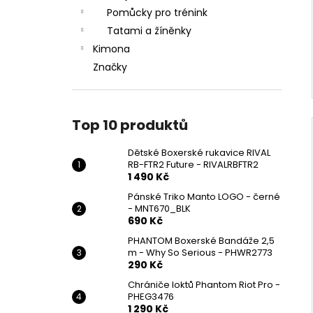
Pomůcky pro trénink
Tatami a žíněnky
Kimona
Značky
Top 10 produktů
Dětské Boxerské rukavice RIVAL
RB-FTR2 Future - RIVALRBFTR2
1 490 Kč
Pánské Triko Manto LOGO - černé
- MNT670_BLK
690 Kč
PHANTOM Boxerské Bandáže 2,5
m - Why So Serious - PHWR2773
290 Kč
Chrániče loktů Phantom Riot Pro -
PHEG3476
1 290 Kč