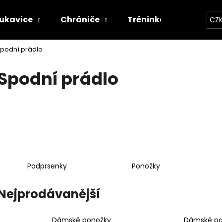
ukavice
Chrániče
Tréninkové vybavení
CZ
podní prádlo
Co potřebujete najít?
Spodní prádlo
HLEDAT
Doporučujeme
Podprsenky
Ponožky
Nejprodávanější
Dámské ponožky
Dámské po