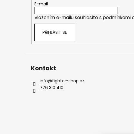
t
E-mail
í
Vložením e-mailu souhlasíte s
podmínkami o
PŘIHLÁSIT SE
Kontakt
info
@
fighter-shop.cz
776 310 410