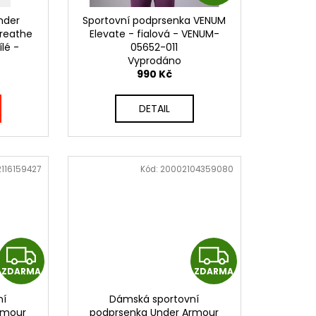
D
nder
Sportovní podprsenka VENUM
A
reathe
Elevate - fialová - VENUM-
lé -
05652-011
R
Vyprodáno
990 Kč
M
DETAIL
A
116159427
Kód:
20002104359080
Z
Z
ZDARMA
ZDARMA
D
D
ní
Dámská sportovní
A
A
rmour
podprsenka Under Armour