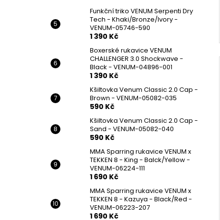
Funkční triko VENUM Serpenti Dry
Tech - Khaki/Bronze/Ivory -
VENUM-05746-590
1 390 Kč
Boxerské rukavice VENUM
CHALLENGER 3.0 Shockwave -
Black - VENUM-04896-001
1 390 Kč
Kšiltovka Venum Classic 2.0 Cap -
Brown - VENUM-05082-035
590 Kč
Kšiltovka Venum Classic 2.0 Cap -
Sand - VENUM-05082-040
590 Kč
MMA Sparring rukavice VENUM x
TEKKEN 8 - King - Balck/Yellow -
VENUM-06224-111
1 690 Kč
MMA Sparring rukavice VENUM x
TEKKEN 8 - Kazuya - Black/Red -
VENUM-06223-207
1 690 Kč