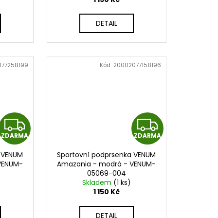
M
M
DETAIL
A
A
077258199
Kód:
20002077158196
Z
Z
ZDARMA
ZDARMA
D
D
a VENUM
Sportovní podprsenka VENUM
A
A
 VENUM-
Amazonia - modrá - VENUM-
05069-004
R
R
Skladem
(1 ks)
1 150 Kč
M
M
DETAIL