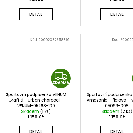
M
DETAIL
DETAIL
A
Kód:
20002082358391
Kód:
20002
Z
ZDARMA
D
Sportovní podprsenka VENUM
Sportovní podprsenk
A
Graffiti - urban charcoal -
Amazonia - fialová -
VENUM-05268-109
05069-008
R
Skladem
(1 ks)
Skladem
(2 ks)
1 150 Kč
1 150 Kč
M
DETAIL
DETAIL