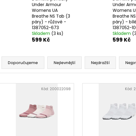
PÁNSKÉ TRIKO MANTO LOGO - ČERNÉ -
PHANTOM BOXER
Under Armour
Under Arm
MNT670_BLK
WHY SO SERIOU
Womens UA
Womens U
690 Kč
290 Kč
Breathe NS Tab (3
Breathe NS
páry) - růžové -
páry) - bíl
1387052-673
1387052-1
Skladem
(3 ks)
Skladem
(
599 Kč
599 Kč
Ř
a
Doporučujeme
Nejlevnější
Nejdražší
Nejp
z
e
V
n
ý
Kód:
200022098
Kód:
2
í
p
p
i
r
s
o
p
d
r
u