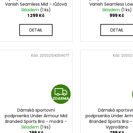
Vanish Seamless Mid - růžová
Vanish Seamless Low
R
- 1384419-647
Skladem
(1 ks)
šedá - 1384417-
Skladem
(1 ks)
1 299 Kč
999 Kč
M
DETAIL
DETAIL
A
Kód:
20002104259077
Kód:
20002
Z
ZDARMA
D
Dámská sportovní
Dámská sportov
A
podprsenka Under Armour Mid
podprsenka Under Arm
Branded Sports Bra - modrá -
Branded Sports Bra - 
R
Skladem
1383544-410
(1 ks)
1383544-100
Vyprodáno
799 Kč
799 Kč