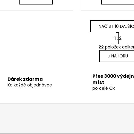
A
NAČÍST 10 DALŠÍ
S
1
2
t
O
r
22
položek celk
v
á
NAHORU
l
n
k
á
o
d
v
a
Přes 3000 výdej
Dárek zdarma
á
míst
c
Ke každé objednávce
n
po celé ČR
í
í
p
r
v
k
y
v