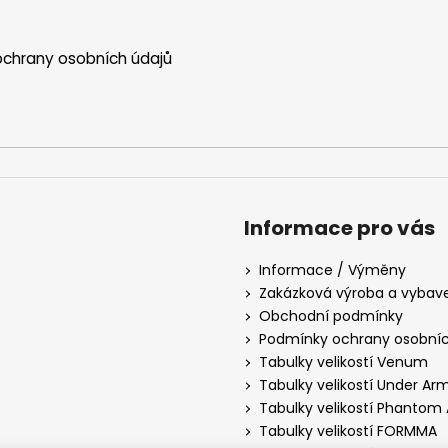
ý
p
i
chrany osobních údajů
s
u
Informace pro vás
Informace / Výměny
Zakázková výroba a vybav
Obchodní podmínky
Podmínky ochrany osobníc
Tabulky velikostí Venum
Tabulky velikostí Under Ar
Tabulky velikostí Phantom 
Tabulky velikostí FORMMA