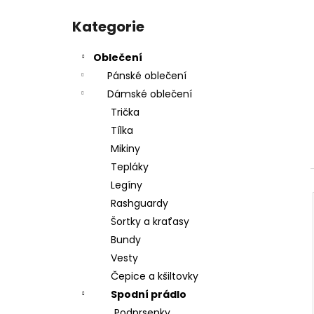
DĚTSKÉ BOXERSKÉ RUKAVICE RIVAL RB-
l
Přeskočit
FTR2 FUTURE - RIVALRBFTR2
kategorie
Kategorie
1 490 Kč
Oblečení
Pánské oblečení
Dámské oblečení
Trička
Tílka
Mikiny
Tepláky
Legíny
Rashguardy
Šortky a kraťasy
Bundy
Vesty
Čepice a kšiltovky
Spodní prádlo
Podprsenky