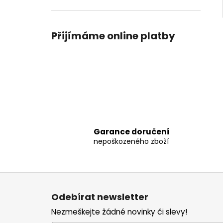
Přijímáme online platby
Garance doručení
nepoškozeného zboží
Z
á
Odebírat newsletter
p
Nezmeškejte žádné novinky či slevy!
a