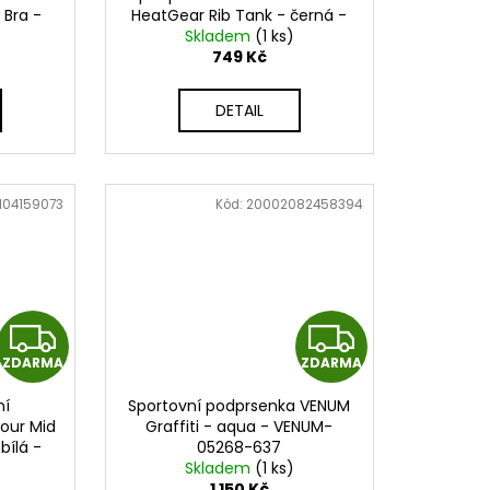
 Bra -
HeatGear Rib Tank - černá -
R
R
044
Skladem
1388694-001
(1 ks)
749 Kč
M
M
DETAIL
A
A
104159073
Kód:
20002082458394
Z
Z
ZDARMA
ZDARMA
D
D
ní
Sportovní podprsenka VENUM
A
A
our Mid
Graffiti - aqua - VENUM-
bílá -
05268-637
R
R
Skladem
(1 ks)
1 150 Kč