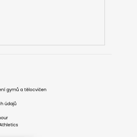
ení gymů a tělocvičen
h údajů
mour
Athletics