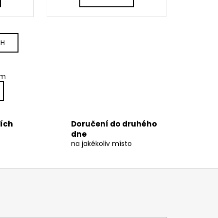
A
A
CH
em
ních
Doručení do druhého
dne
na jakékoliv místo