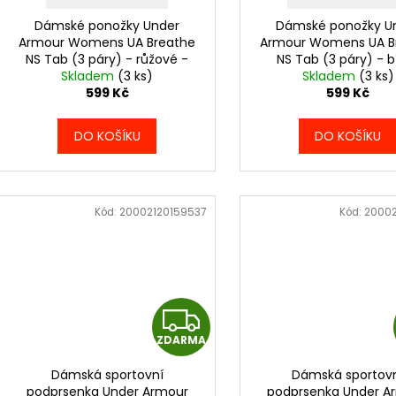
o
k
d
Dámské ponožky Under
Dámské ponožky U
t
Armour Womens UA Breathe
Armour Womens UA B
u
NS Tab (3 páry) - růžové -
NS Tab (3 páry) - bí
ů
k
Skladem
1387052-673
(3 ks)
Skladem
1387052-100
(3 ks)
t
599 Kč
599 Kč
ů
DO KOŠÍKU
DO KOŠÍKU
Kód:
20002120159537
Kód:
20002
Z
ZDARMA
D
Dámská sportovní
Dámská sportov
A
podprsenka Under Armour
podprsenka Under A