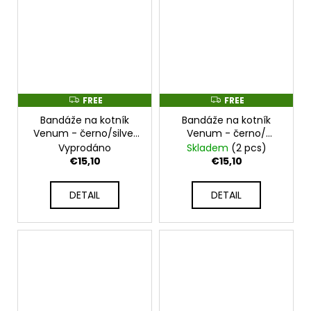
FREE
FREE
F
F
R
R
Bandáže na kotník
Bandáže na kotník
E
E
E
E
Venum - černo/silver
Venum - černo/
- VENUM-0173-128
červené - VENUM-
Vyprodáno
Skladem
(2 pcs)
0173-100_NEW
€15,10
€15,10
DETAIL
DETAIL