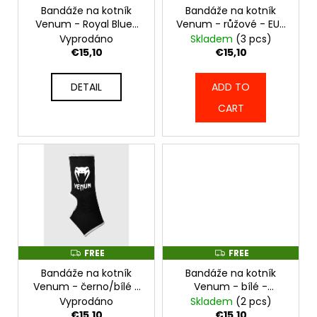
c
r
Bandáže na kotník
Bandáže na kotník
E
o
E
Venum - Royal Blue/
Venum - růžové - EU-
o
m
Silver - VENUM-0173-
VENUM-0173-PIK
Vyprodáno
Skladem
(3 pcs)
d
633
m
€15,10
€15,10
u
e
n
c
DETAIL
ADD TO
d
t
CART
s
MMA
SPARRING
RUKAVICE
VENUM
X
TEKKEN
8
-
KING
-
FREE
FREE
F
F
BALCK/YELLOW
R
R
Bandáže na kotník
Bandáže na kotník
-
E
E
E
E
VENUM-
Venum - černo/bílé -
Venum - bílé -
06224-
Venum-0173-001_NEW
VENUM-0173-210_NEW
Vyprodáno
Skladem
(2 pcs)
111
€15,10
€15,10