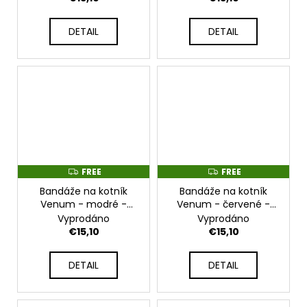
€69,90
DETAIL
DETAIL
FREE
FREE
F
F
R
R
Bandáže na kotník
Bandáže na kotník
E
E
E
E
Venum - modré -
Venum - červené -
VENUM-0173-004_NEW
VENUM-0173-003_NEW
Vyprodáno
Vyprodáno
€15,10
€15,10
DETAIL
DETAIL