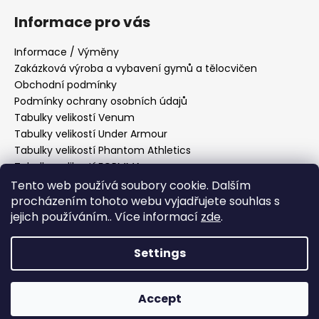
Informace pro vás
Informace / Výměny
Zakázková výroba a vybavení gymů a tělocvičen
Obchodní podmínky
Podmínky ochrany osobních údajů
Tabulky velikostí Venum
Tabulky velikostí Under Armour
Tabulky velikostí Phantom Athletics
Tabulky velikostí FORMMA
Tabulky velikostí Tatami Fightwear
Tento web používá soubory cookie. Dalším
Tabulky velikostí Manto
procházením tohoto webu vyjadřujete souhlas s
Tabulky velikostí Hayabusa
jejich používáním.. Více informací
zde
.
Tabulky velikostí PittBull West Coast
Settings
Created by Shoptet
Accept
Copyright 2026
Fightmarket
. All rights reserved.