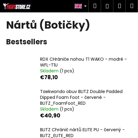
C
Skip
Search
Shop
M
Login
to
a
content
Back
Back
cart
r
Nártů (Botičky)
t
W
Bestsellers
h
a
t
RDX CHrániče nohou T1 WAKO - modré -
a
WFL-T1U
Skladem
(1 pcs)
r
€78,10
e
y
Taekwondo obuv BLITZ Double Padded
o
Dipped Foam Foot - červené -
BLITZ_FoamFoot_RED
u
Skladem
(1 pcs)
l
€40,90
o
o
BLITZ Chránič nártů ELITE PU - červený -
BLITZ_ELITE_RED
k