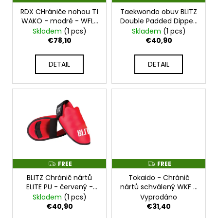
p
c
R
R
r
RDX CHrániče nohou T1
Taekwondo obuv BLITZ
E
E
o
E
E
WAKO - modré - WFL-
Double Padded Dipped
o
m
T1U
Foam Foot - červené -
Skladem
(1 pcs)
Skladem
(1 pcs)
m
d
BLITZ_FoamFoot_RED
€78,10
€40,90
e
u
n
c
DETAIL
DETAIL
d
t
s
CHRÁNIČE
LOKTŮ
PHANTOM
RIOT
PRO
-
PHEG3476
€53,30
FREE
FREE
F
F
R
R
BLITZ Chránič nártů
Tokaido - Chránič
E
E
E
E
ELITE PU - červený -
nártů schválený WKF -
BLITZ_ELITE_RED
červený -
Skladem
(1 pcs)
Vyprodáno
TOKAIDO_WKF_RED
€40,90
€31,40