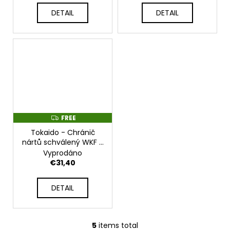
DETAIL
DETAIL
FREE
F
R
Tokaido - Chránič
E
E
nártů schválený WKF -
TOKAIDO_WKF_BLUE
Vyprodáno
€31,40
DETAIL
5
items total