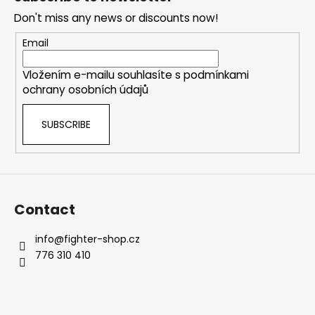
o
Don't miss any news or discounts now!
t
e
Email
r
Vložením e-mailu souhlasíte s
podmínkami
ochrany osobních údajů
SUBSCRIBE
Contact
info
@
fighter-shop.cz
776 310 410