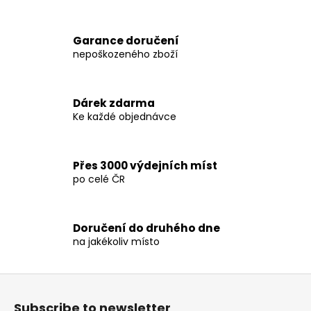
L
i
s
Garance doručení
t
nepoškozeného zboží
i
n
g
Dárek zdarma
c
Ke každé objednávce
o
n
t
Přes 3000 výdejních míst
r
po celé ČR
o
l
s
Doručení do druhého dne
na jakékoliv místo
F
o
Subscribe to newsletter