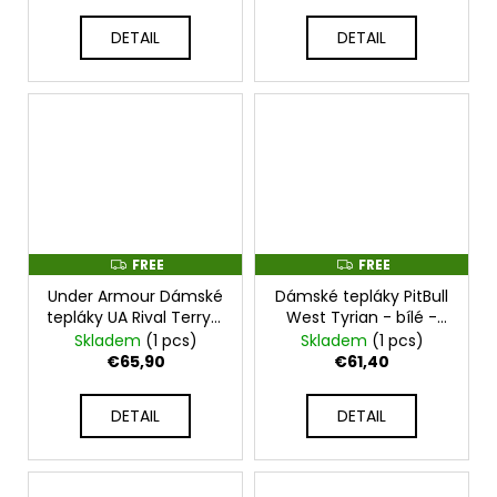
DETAIL
DETAIL
FREE
FREE
F
F
R
R
Under Armour Dámské
Dámské tepláky PitBull
E
E
E
E
tepláky UA Rival Terry -
West Tyrian - bílé -
černé - 1382735-002
PWC_TYRIANTEPL_WHT
Skladem
(1 pcs)
Skladem
(1 pcs)
€65,90
€61,40
DETAIL
DETAIL