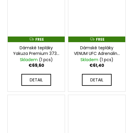
FREE
FREE
F
F
R
R
Dámské tepláky
Dámské tepláky
E
E
E
E
Yakuza Premium 3737
VENUM UFC Adrenaline
- černé - 3737_DTBLK
by Venum Replica -
Skladem
(1 pcs)
Skladem
(1 pcs)
černo/zlaté -
€69,60
€61,40
VNMUFC-00209-126
DETAIL
DETAIL