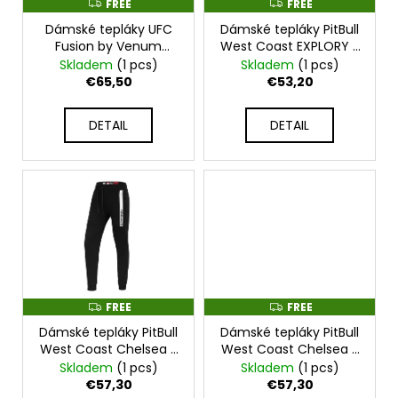
p
FREE
FREE
F
F
c
R
R
o
r
Dámské tepláky UFC
Dámské tepláky PitBull
E
E
E
E
m
Fusion by Venum
West Coast EXPLORY -
o
Authentic Fight Night -
růžové -
Skladem
(1 pcs)
Skladem
(1 pcs)
m
d
černé - VNMUFC-
PWC_DTEXPLORY_PINK
€65,50
€53,20
e
00346-001
u
n
c
d
DETAIL
DETAIL
t
s
FAIRTEX
BOXERSKÉ
RUKAVICE
BGV1
-
RŮŽOVÉ
-
BGV1_PINK
€123,50
FREE
FREE
F
F
R
R
Dámské tepláky PitBull
Dámské tepláky PitBull
E
E
E
E
West Coast Chelsea -
West Coast Chelsea -
černé -
červené -
Skladem
(1 pcs)
Skladem
(1 pcs)
PWC_DTCHELSEA_BLK
PWC_DTCHELSEA_RED
€57,30
€57,30