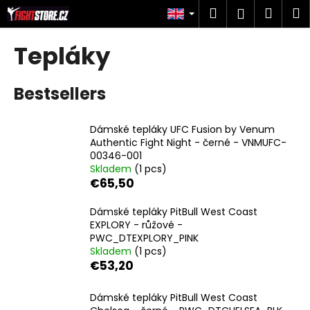
C
Skip
Search
Shop
M
Login
to
a
content
Back
Back
cart
r
Tepláky
t
W
Bestsellers
h
a
t
Dámské tepláky UFC Fusion by Venum
Authentic Fight Night - černé - VNMUFC-
a
00346-001
r
Skladem
(1 pcs)
e
€65,50
y
Dámské tepláky PitBull West Coast
o
EXPLORY - růžové -
u
PWC_DTEXPLORY_PINK
l
Skladem
(1 pcs)
€53,20
o
o
Dámské tepláky PitBull West Coast
k