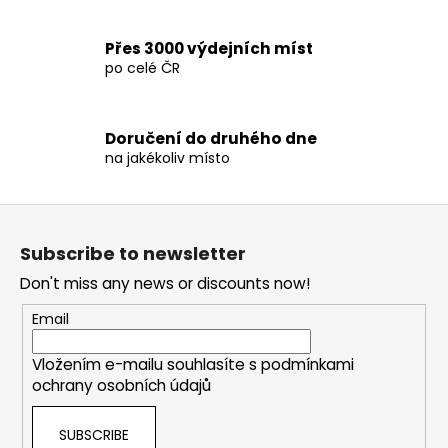
o
l
Přes 3000 výdejních míst
s
po celé ČR
Doručení do druhého dne
na jakékoliv místo
F
o
Subscribe to newsletter
o
Don't miss any news or discounts now!
t
e
Email
r
Vložením e-mailu souhlasíte s
podmínkami
ochrany osobních údajů
SUBSCRIBE