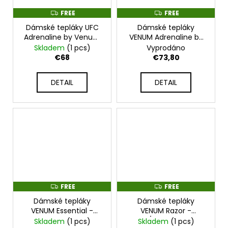
FREE
FREE
F
F
R
R
Dámské tepláky UFC
Dámské tepláky
E
E
E
E
Adrenaline by Venum
VENUM Adrenaline by
Fight Week Cotton-
Venum Fight Week -
Skladem
(1 pcs)
Vyprodáno
urban camo -
urban camo -
€68
€73,80
VNMUFC-00273-651
VNMUFC-00270-651
DETAIL
DETAIL
FREE
FREE
F
F
R
R
Dámské tepláky
Dámské tepláky
E
E
E
E
VENUM Essential -
VENUM Razor -
černé - VENUM-
černo/zlaté - VENUM-
Skladem
(1 pcs)
Skladem
(1 pcs)