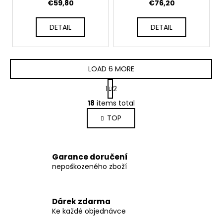
04655-001
04682-126
€59,80
€76,20
DETAIL
DETAIL
LOAD 6 MORE
P
1
2
a
L
g
18
items total
i
i
TOP
s
n
a
t
t
i
i
n
Garance doručení
o
g
nepoškozeného zboží
n
c
o
n
Dárek zdarma
t
Ke každé objednávce
r