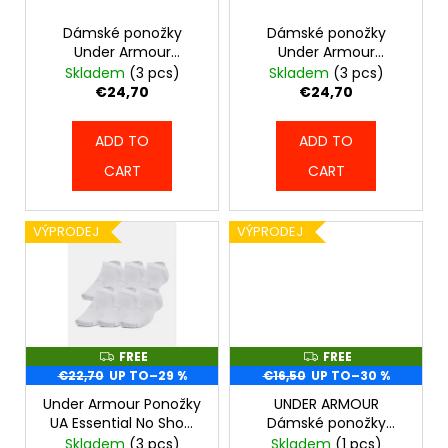
p
c
o
r
Dámské ponožky
Dámské ponožky
m
Under Armour
Under Armour
o
Womens UA Breathe
Womens UA Breathe
Skladem
(3 pcs)
Skladem
(3 pcs)
m
d
NS Tab (3 páry) -
NS Tab (3 páry) - bílé
€24,70
€24,70
e
růžové - 1387052-673
- 1387052-100
u
n
c
d
ADD TO
ADD TO
t
CART
CART
s
PÁSEK
DAX
VÝPRODEJ
VÝPRODEJ
BUDO
-
HNĚDÝ
-
DAX_GG200_BRN
€10,30
FREE
FREE
F
F
R
R
€22,70
UP TO
–29 %
€16,50
UP TO
–30 %
E
E
E
E
Under Armour Ponožky
UNDER ARMOUR
UA Essential No Show
Dámské ponožky
6pk - bílé - 1370542-
Essential Hi Lo 2-Pack -
Skladem
(3 pcs)
Skladem
(1 pcs)