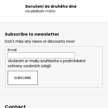
s
Doručení do druhého dne
na jakékoliv místo
F
o
Subscribe to newsletter
o
Don't miss any news or discounts now!
t
e
Email
r
Vložením e-mailu souhlasíte s
podmínkami
ochrany osobních údajů
SUBSCRIBE
Contact