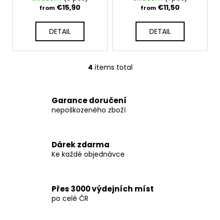
100
1365746-297
€15,90
€11,50
from
from
DETAIL
DETAIL
4
items total
L
i
s
Garance doručení
t
nepoškozeného zboží
i
n
g
Dárek zdarma
c
Ke každé objednávce
o
n
t
Přes 3000 výdejních míst
r
po celé ČR
o
l