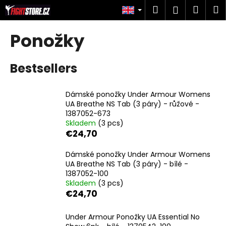
C
Skip
Search
Shop
M
Login
to
a
content
Back
Back
cart
r
Ponožky
t
W
Bestsellers
h
a
t
Dámské ponožky Under Armour Womens
UA Breathe NS Tab (3 páry) - růžové -
a
1387052-673
r
Skladem
(3 pcs)
e
€24,70
y
Dámské ponožky Under Armour Womens
o
UA Breathe NS Tab (3 páry) - bílé -
u
1387052-100
l
Skladem
(3 pcs)
€24,70
o
o
Under Armour Ponožky UA Essential No
k