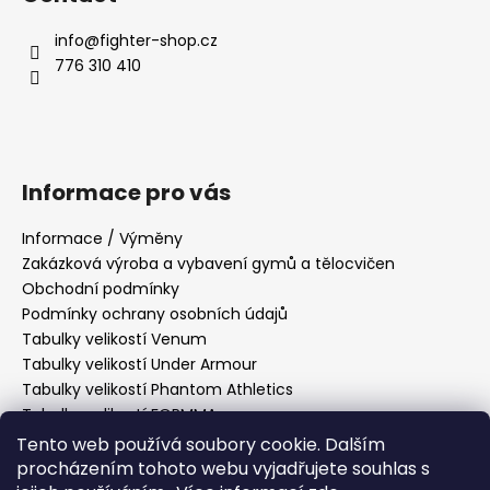
info
@
fighter-shop.cz
776 310 410
Informace pro vás
Informace / Výměny
Zakázková výroba a vybavení gymů a tělocvičen
Obchodní podmínky
Podmínky ochrany osobních údajů
Tabulky velikostí Venum
Tabulky velikostí Under Armour
Tabulky velikostí Phantom Athletics
Tabulky velikostí FORMMA
Tabulky velikostí Tatami Fightwear
Tento web používá soubory cookie. Dalším
Tabulky velikostí Manto
procházením tohoto webu vyjadřujete souhlas s