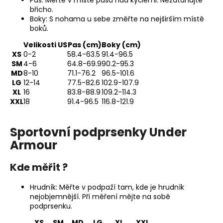
Pas: Měřte v místě pasu nad kyčlemi. Nezatahujte
břicho.
Boky: S nohama u sebe změřte na nejširším místě
boků.
Velikosti US
Pas (cm)
Boky (cm)
XS
0-2
58.4-63.5
91.4-96.5
SM
4-6
64.8-69.9
90.2-95.3
MD
8-10
71.1-76.2
96.5-101.6
LG
12-14
77.5-82.6
102.9-107.9
XL
16
83.8-88.9
109.2-114.3
XXL
18
91.4-96.5
116.8-121.9
Sportovní podprsenky Under
Armour
Kde měřit ?
Hrudník: Měřte v podpaží tam, kde je hrudník
nejobjemnější. Při měření mějte na sobě
podprsenku.
XS
SM
MD
LG
XL
XXL