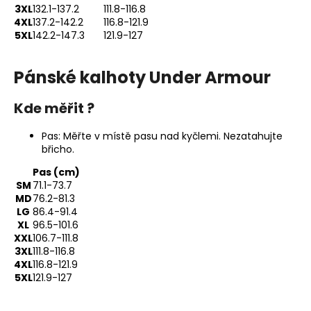
3XL
132.1-137.2
111.8-116.8
a
4XL
137.2-142.2
116.8-121.9
j
5XL
142.2-147.3
121.9-127
í
t
Pánské kalhoty Under Armour
?
Kde měřit ?
Pas: Měřte v místě pasu nad kyčlemi. Nezatahujte
břicho.
HLEDAT
Pas (cm)
SM
71.1-73.7
MD
76.2-81.3
LG
86.4-91.4
D
XL
96.5-101.6
o
XXL
106.7-111.8
p
3XL
111.8-116.8
o
4XL
116.8-121.9
5XL
121.9-127
r
u