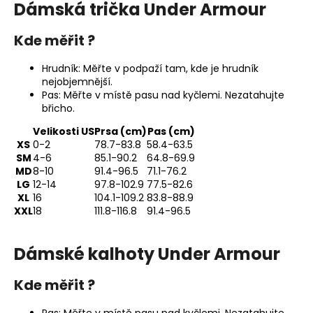
č
Dámská trička Under Armour
u
j
Kde měřit ?
e
m
Hrudník: Měřte v podpaží tam, kde je hrudník
e
nejobjemnější.
Pas: Měřte v místě pasu nad kyčlemi. Nezatahujte
břicho.
PÁNSKÉ
TRIKO
Velikosti US
Prsa (cm)
Pas (cm)
MANTO
XS
0-2
78.7-83.8
58.4-63.5
LOGO
SM
4-6
85.1-90.2
64.8-69.9
-
MD
8-10
91.4-96.5
71.1-76.2
ČERNÉ
LG
12-14
97.8-102.9
77.5-82.6
-
XL
16
104.1-109.2
83.8-88.9
MNT670_BLK
XXL
18
111.8-116.8
91.4-96.5
690
Kč
Dámské kalhoty Under Armour
Kde měřit ?