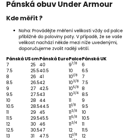
Pánská obuv Under Armour
Kde měřit ?
Noha: Provádějte měření velikosti vždy od palce
přibližně do poloviny paty. V případě, že se vaše
velikost nachází někde mezi níže uvedenými,
doporučujeme zvolit raději větší.
Pánská US
cm
Pánská Euro
Palce
Pánská UK
7/8
7
25
40
9
6
7.5
25.5
40.5
10
6.5
1/8
8
26
41
10
7
3/8
8.5
26.5
42
10
7.5
5/8
9
27
42.5
10
8
3/4
9.5
27.5
43
10
8.5
10
28
44
11
9
1/8
10.5
28.5
44.5
11
9.5
3/8
11
29
45
11
10
5/8
11.5
29.5
45.5
11
10.5
3/4
12
30
46
11
11
12.5
30.5
47
12
11.5
1/8
13
31
47.5
12
12