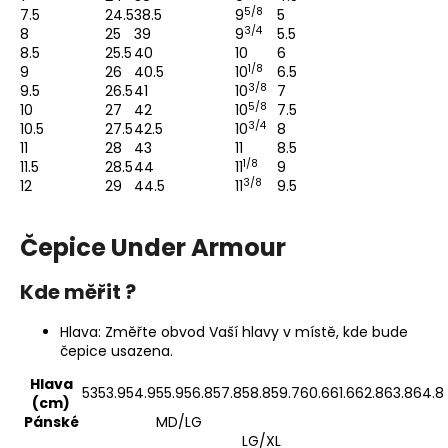
5/8
7.5
24.5
38.5
9
5
3/4
8
25
39
9
5.5
8.5
25.5
40
10
6
1/8
9
26
40.5
10
6.5
3/8
9.5
26.5
41
10
7
5/8
10
27
42
10
7.5
3/4
10.5
27.5
42.5
10
8
11
28
43
11
8.5
1/8
11.5
28.5
44
11
9
3/8
12
29
44.5
11
9.5
Čepice Under Armour
Kde měřit ?
Hlava: Změřte obvod Vaší hlavy v místě, kde bude
čepice usazena.
Hlava
53
53.9
54.9
55.9
56.8
57.8
58.8
59.7
60.6
61.6
62.8
63.8
64.8
(cm)
Pánské
MD/LG
LG/XL