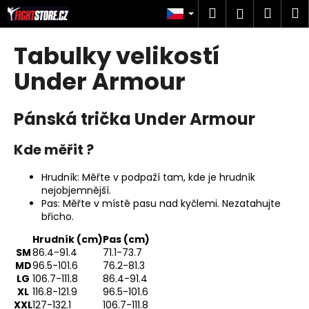
K
Přejít
Hledat
Náku
M
Přihlášen
na
o
obsah
Zpět
Zpět
košík
š
Tabulky velikostí
í
C
Under Armour
k
o
p
Pánská trička Under Armour
o
t
Kde měřit ?
ř
Hrudník: Měřte v podpaží tam, kde je hrudník
e
nejobjemnější.
b
Pas: Měřte v místě pasu nad kyčlemi. Nezatahujte
u
břicho.
j
Hrudník (cm)
Pas (cm)
e
SM
86.4-91.4
71.1-73.7
MD
96.5-101.6
76.2-81.3
t
LG
106.7-111.8
86.4-91.4
e
XL
116.8-121.9
96.5-101.6
n
XXL
127-132.1
106.7-111.8