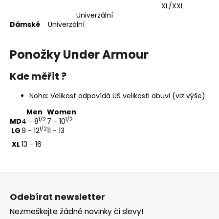
XL/XXL
Univerzální
Dámské
Univerzální
Ponožky Under Armour
Kde měřit ?
Noha: Velikost odpovídá US velikosti obuvi (viz výše).
Men
Women
1/2
1/2
MD
4 - 8
7 - 10
1/2
LG
9 - 12
11 - 13
XL
13 - 16
Z
á
Odebírat newsletter
p
Nezmeškejte žádné novinky či slevy!
a