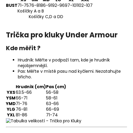
BUST
71-75
76-81
86-91
92-96
97-101
102-107
Košíčky A a B
Košíčky C,D a DD
Trička pro kluky Under Armour
Kde měřit ?
Hrudník: Měřte v podpaží tam, kde je hrudník
nejobjemnější.
Pas: Měřte v místě pasu nad kyčlemi. Nezatahujte
břicho.
Hrudník (cm)
Pas (cm)
YXS
63.5-66
56-58
YSM
66-71
58-61
YMD
71-76
63-66
YLG
76-81
66-69
YXL
81-86
71-74