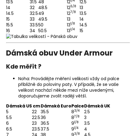
1/4
13.5
31.5
48
12
12.5
5/8
14
32
48.5
12
13
7/8
14.5
32.5
49
12
13.5
15
33
49.5
13
14
1/8
15.5
33.5
50
13
14.5
1/4
16
34
50.5
13
15
Dámská obuv Under Armour
Kde měřit ?
Noha: Provádějte měření velikosti vždy od palce
přibližně do poloviny paty. V případě, že se vaše
velikost nachází někde mezi níže uvedenými,
doporučujeme zvolit raději větší.
Dámská US
cm
Dámská Euro
Palce
Dámská UK
3/4
5
22
35.5
8
2.5
7/8
5.5
22.5
36
8
3
1/8
6
23
36.5
9
3.5
1/4
6.5
23.5
37.5
9
4
3/8
7
24
38
9
4.5