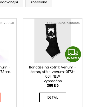
SKÉ BANDÁŽE 2,5 M -
rodávanější
Abecedně
S - PHWR2773
ód:
200031
Kód:
20002035356995
Z
ZDARMA
D
enum -
Bandáže na kotník Venum -
A
73-PIK
černo/bílé - Venum-0173-
001_NEW
R
Vyprodáno
365 Kč
M
DETAIL
A