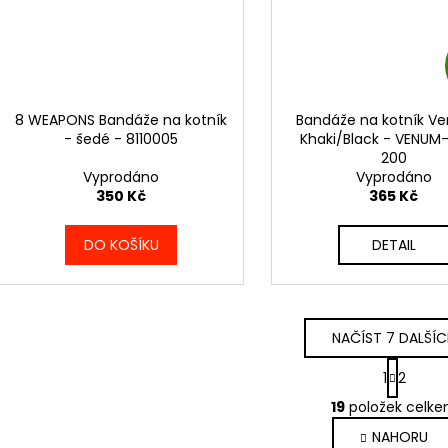
8 WEAPONS Bandáže na kotník
Bandáže na kotník V
- šedé - 8110005
Khaki/Black - VENUM
200
Vyprodáno
Vyprodáno
350 Kč
365 Kč
DO KOŠÍKU
DETAIL
NAČÍST 7 DALŠÍ
S
1
2
t
O
r
19
položek celk
v
á
NAHORU
l
n