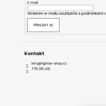
t
E-mail
í
Vložením e-mailu souhlasíte s
podmínkami o
PŘIHLÁSIT SE
Kontakt
info
@
fighter-shop.cz
776 310 410