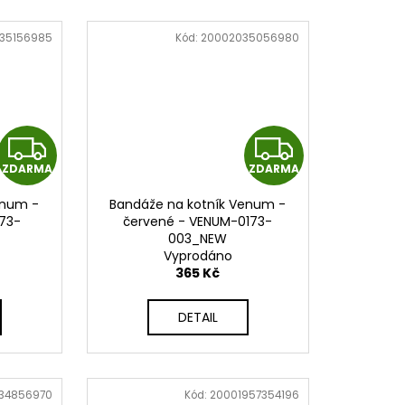
35156985
Kód:
20002035056980
Z
Z
ZDARMA
ZDARMA
D
D
enum -
Bandáže na kotník Venum -
A
A
73-
červené - VENUM-0173-
003_NEW
R
R
Vyprodáno
365 Kč
M
M
DETAIL
A
A
34856970
Kód:
20001957354196