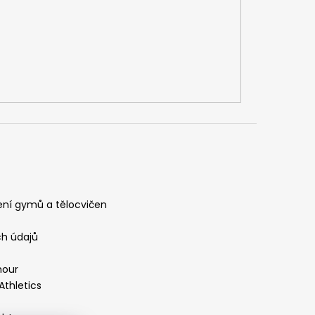
ení gymů a tělocvičen
h údajů
mour
Athletics