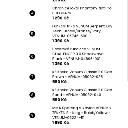
Chrániče loktů Phantom Riot Pro -
PHEG3476
1 290 Kč
Funkční triko VENUM Serpenti Dry
Tech - Khaki/Bronze/Ivory -
VENUM-05746-590
1 390 Kč
Boxerské rukavice VENUM
CHALLENGER 3.0 Shockwave -
Black - VENUM-04896-001
1 390 Kč
Kšiltovka Venum Classic 2.0 Cap -
Brown - VENUM-05082-035
590 Kč
Kšiltovka Venum Classic 2.0 Cap -
Sand - VENUM-05082-040
590 Kč
MMA Sparring rukavice VENUM x
TEKKEN 8 - King - Balck/Yellow -
VENUM-06224-111
1 690 Kč