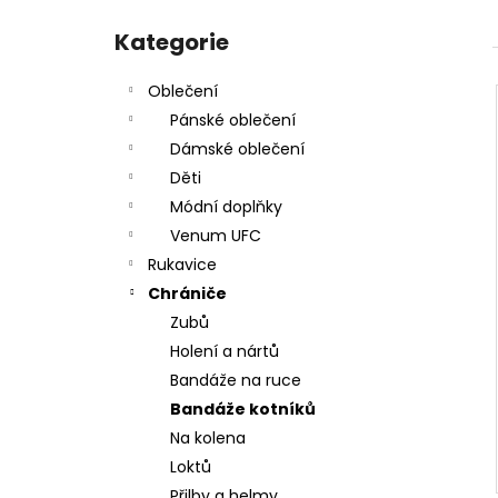
SPORTOVNÍ TAŠKA VENUM TRAINER LITE
l
Přeskočit
EVO SPORTS - ČERNO/BÍLÁ - VENUM-
kategorie
Kategorie
03830-108
1 890 Kč
Oblečení
Pánské oblečení
Dámské oblečení
Děti
Módní doplňky
Venum UFC
Rukavice
Chrániče
Zubů
Holení a nártů
Bandáže na ruce
Bandáže kotníků
Na kolena
Loktů
Přilby a helmy