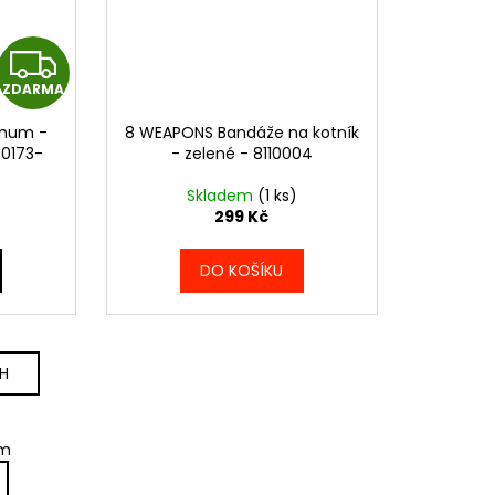
Z
ZDARMA
D
enum -
8 WEAPONS Bandáže na kotník
A
-0173-
- zelené - 8110004
R
Skladem
(1 ks)
299 Kč
M
DO KOŠÍKU
A
CH
em