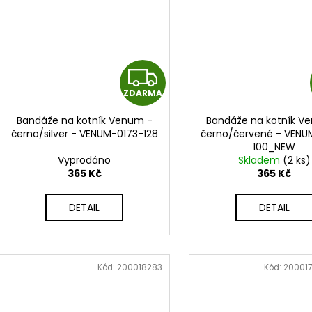
Z
ZDARMA
D
Bandáže na kotník Venum -
Bandáže na kotník V
A
černo/silver - VENUM-0173-128
černo/červené - VENU
100_NEW
R
Vyprodáno
Skladem
(2 ks)
365 Kč
365 Kč
M
DETAIL
DETAIL
A
Kód:
200018283
Kód:
20001