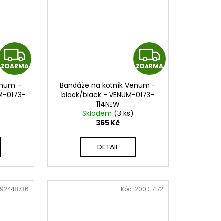
Z
Z
ZDARMA
ZDARMA
D
D
enum -
Bandáže na kotník Venum -
A
A
M-0173-
black/black - VENUM-0173-
114NEW
R
R
Skladem
(3 ks)
365 Kč
M
M
DETAIL
A
A
792448736
Kód:
200017172