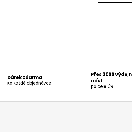
k
á
o
d
v
a
á
c
n
í
í
p
r
v
k
y
v
Přes 3000 výdej
ý
Dárek zdarma
míst
p
Ke každé objednávce
po celé ČR
i
s
u