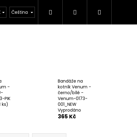
Hledat
Přihlášení
Nákupní
Kimona
Kontakty
Značky
K
Čeština
košík
a
Bandáže na
num -
kotník Venum -
U-
černo/bílé -
3-PIK
Venum-0173-
3 ks)
001_NEW
Vyprodáno
365 Kč
Následující