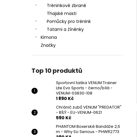
Tréninkové zbraně
Thajské masti
Pomůcky pro trénink
Tatami a žíněnky
Kimona
Značky
Top 10 produktů
Sportovní taška VENUM Trainer
Lite Evo Sports - černo/bílá -
VENUM-03830-108
1 890 Kč
Chránič zubů VENUM "PREDATOR"
- BÍLÝ - EU-VENUM-0621
590 Kč
PHANTOM Boxerské Bandáže 2,5
m - Why So Serious - PHWR2773
290 Kč