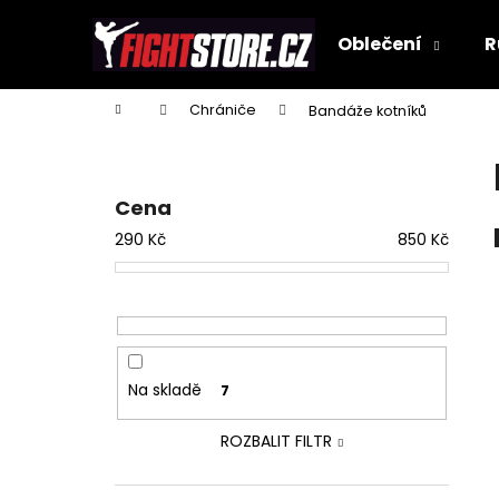
K
Přejít
na
o
Oblečení
R
obsah
Zpět
Zpět
š
do
do
í
Domů
Chrániče
Bandáže kotníků
k
obchodu
obchodu
P
o
s
Cena
t
290
Kč
850
Kč
r
a
n
n
í
Na skladě
7
p
a
ROZBALIT FILTR
n
e