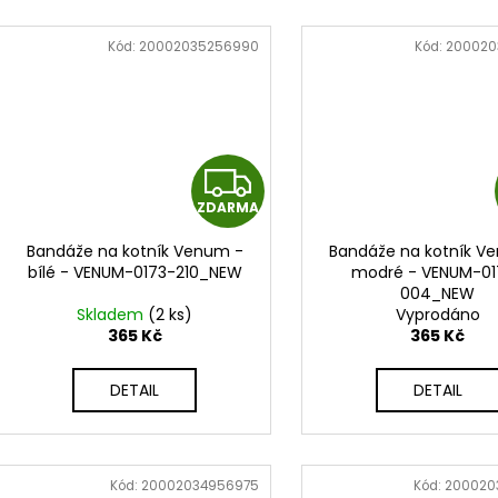
Kód:
20002035256990
Kód:
200020
Z
ZDARMA
D
Bandáže na kotník Venum -
Bandáže na kotník V
A
bílé - VENUM-0173-210_NEW
modré - VENUM-01
004_NEW
R
Skladem
(2 ks)
Vyprodáno
365 Kč
365 Kč
M
DETAIL
DETAIL
A
Kód:
20002034956975
Kód:
200020