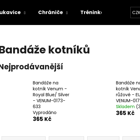
ukavice
Chrániče
Tréninkové vybavení
CZ
Co potřebujete najít?
Bandáže kotníků
HLEDAT
Nejprodávanější
Bandáže na
Bandáže n
Doporučujeme
kotník Venum -
kotník Ve
Royal Blue/ Silver
růžové - E
- VENUM-0173-
VENUM-017
633
Skladem
(
Vyprodáno
365 Kč
365 Kč
Ř