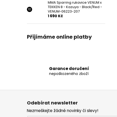
MMA Sparring rukavice VENUM x
TEKKEN 8 - Kazuya - Black/Red -
VENUM-06223-207
1 690 Kč
Přijímáme online platby
Garance doručení
nepoškozeného zboží
Z
á
Odebírat newsletter
p
Nezmeškejte žádné novinky či slevy!
a