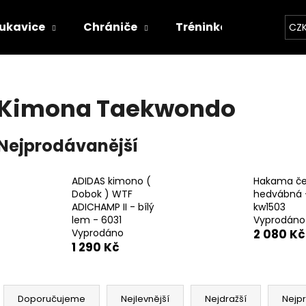
ukavice
Chrániče
Tréninkové vybavení
CZ
Co potřebujete najít?
Kimona Taekwondo
HLEDAT
Nejprodávanější
ADIDAS kimono (
Hakama če
Doporučujeme
Dobok ) WTF
hedvábná 
ADICHAMP II - bílý
kw1503
lem - 6031
Vyprodáno
Vyprodáno
2 080 Kč
1 290 Kč
Ř
a
Doporučujeme
Nejlevnější
Nejdražší
Nejp