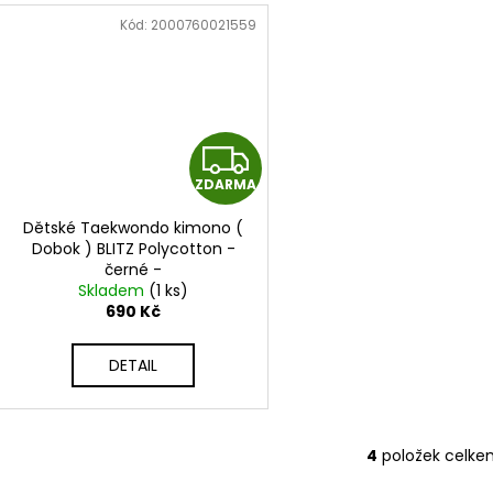
Kód:
2000760021559
Z
ZDARMA
D
Dětské Taekwondo kimono (
A
Dobok ) BLITZ Polycotton -
černé -
R
BLZ_DOBOK_KIDSPOLY_BLK
Skladem
(1 ks)
690 Kč
M
DETAIL
A
4
položek celke
O
v