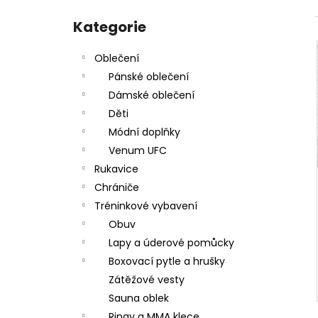
SPORTOVNÍ TAŠKA VENUM TRAINER LITE
l
Přeskočit
EVO SPORTS - ČERNO/BÍLÁ - VENUM-
kategorie
Kategorie
03830-108
1 890 Kč
Oblečení
Pánské oblečení
Dámské oblečení
Děti
Módní doplňky
Venum UFC
Rukavice
Chrániče
Tréninkové vybavení
Obuv
Lapy a úderové pomůcky
Boxovací pytle a hrušky
Zátěžové vesty
Sauna oblek
Ringy a MMA klece