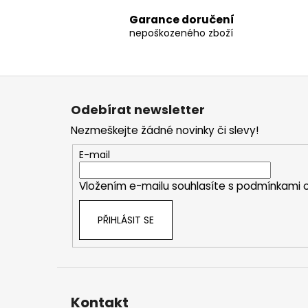
Garance doručení
nepoškozeného zboží
Z
á
Odebírat newsletter
p
Nezmeškejte žádné novinky či slevy!
a
t
E-mail
í
Vložením e-mailu souhlasíte s
podmínkami o
PŘIHLÁSIT SE
Kontakt