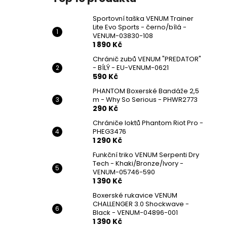
Sportovní taška VENUM Trainer
Lite Evo Sports - černo/bílá -
VENUM-03830-108
1 890 Kč
Chránič zubů VENUM "PREDATOR"
- BÍLÝ - EU-VENUM-0621
590 Kč
PHANTOM Boxerské Bandáže 2,5
m - Why So Serious - PHWR2773
290 Kč
Chrániče loktů Phantom Riot Pro -
PHEG3476
1 290 Kč
Funkční triko VENUM Serpenti Dry
Tech - Khaki/Bronze/Ivory -
VENUM-05746-590
1 390 Kč
Boxerské rukavice VENUM
CHALLENGER 3.0 Shockwave -
Black - VENUM-04896-001
1 390 Kč