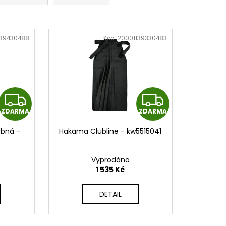
SKÉ BANDÁŽE 2,5 M -
S - PHWR2773
139430488
Kód:
20001139330483
Z
Z
ZDARMA
ZDARMA
D
D
bná -
Hakama Clubline - kw5515041
A
A
R
R
Vyprodáno
1 535 Kč
M
M
DETAIL
A
A