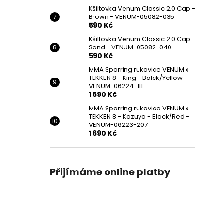
Kšiltovka Venum Classic 2.0 Cap -
Brown - VENUM-05082-035
590 Kč
Kšiltovka Venum Classic 2.0 Cap -
Sand - VENUM-05082-040
590 Kč
MMA Sparring rukavice VENUM x
TEKKEN 8 - King - Balck/Yellow -
VENUM-06224-111
1 690 Kč
MMA Sparring rukavice VENUM x
TEKKEN 8 - Kazuya - Black/Red -
VENUM-06223-207
1 690 Kč
Přijímáme online platby