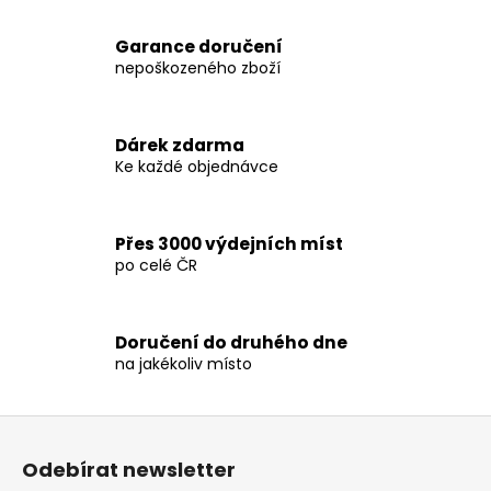
č
v
u
l
Garance doručení
j
á
nepoškozeného zboží
e
d
m
a
e
c
Dárek zdarma
í
Ke každé objednávce
p
PHANTOM
r
BOXERSKÉ
v
BANDÁŽE
2,5
Přes 3000 výdejních míst
k
M
po celé ČR
y
-
v
WHY
SO
ý
SERIOUS
p
Doručení do druhého dne
-
na jakékoliv místo
i
PHWR2773
s
290
u
Kč
Z
á
Odebírat newsletter
p