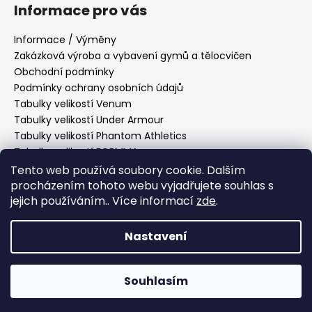
Informace pro vás
Informace / Výměny
Zakázková výroba a vybavení gymů a tělocvičen
Obchodní podmínky
Podmínky ochrany osobních údajů
Tabulky velikostí Venum
Tabulky velikostí Under Armour
Tabulky velikostí Phantom Athletics
Tabulky velikostí FORMMA
Tabulky velikostí Tatami Fightwear
Tento web používá soubory cookie. Dalším
Tabulky velikostí Manto
procházením tohoto webu vyjadřujete souhlas s
jejich používáním.. Více informací
zde
.
Tabulky velikostí Hayabusa
Tabulky velikostí PittBull West Coast
Nastavení
Vytvořil Shoptet
Souhlasím
Copyright 2026
Fightmarket
. Všechna práva vyhrazena.