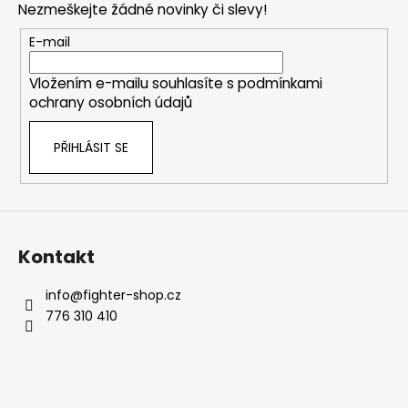
Nezmeškejte žádné novinky či slevy!
a
t
E-mail
í
Vložením e-mailu souhlasíte s
podmínkami
ochrany osobních údajů
PŘIHLÁSIT SE
Kontakt
info
@
fighter-shop.cz
776 310 410