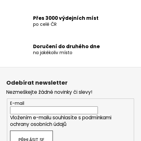
k
y
v
Přes 3000 výdejních míst
ý
po celé ČR
p
i
s
Doručení do druhého dne
u
na jakékoliv místo
Z
á
Odebírat newsletter
p
Nezmeškejte žádné novinky či slevy!
a
t
E-mail
í
Vložením e-mailu souhlasíte s
podmínkami
ochrany osobních údajů
PŘIHLÁSIT SE