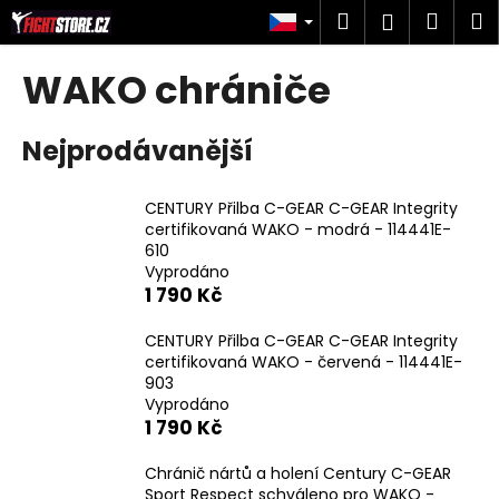
K
Přejít
Hledat
Náku
M
Přihlášen
na
o
obsah
Zpět
Zpět
košík
š
WAKO chrániče
í
C
k
Nejprodávanější
o
p
o
CENTURY Přilba C-GEAR C-GEAR Integrity
certifikovaná WAKO - modrá - 114441E-
t
610
ř
Vyprodáno
e
1 790 Kč
b
CENTURY Přilba C-GEAR C-GEAR Integrity
u
certifikovaná WAKO - červená - 114441E-
j
903
e
Vyprodáno
1 790 Kč
t
e
Chránič nártů a holení Century C-GEAR
n
Sport Respect schváleno pro WAKO -