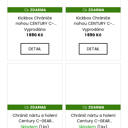
ZDARMA
ZDARMA
Z
Z
D
D
Kickbox Chrániče
Kickbox Chrániče
A
A
R
R
nohou CENTURY C-
nohou CENTURY C-
M
M
GEAR Sport Respect
GEAR Sport Respect
Vyprodáno
Vyprodáno
A
A
certifikovaná WAKO -
certifikovaná WAKO -
1 690 Kč
1 690 Kč
červené - 112442E-910
modré - 112442E-610
DETAIL
DETAIL
ZDARMA
ZDARMA
Z
Z
D
D
Chránič nártu a holení
Chránič nártu a holení
A
A
R
R
Century C-GEAR
Century C-GEAR
M
M
Integrity schváleno
Integrity schváleno
Skladem
(1 ks)
Skladem
(1 ks)
A
A