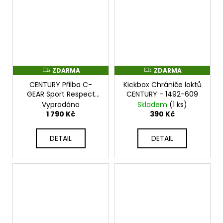
ZDARMA
ZDARMA
Z
Z
D
D
CENTURY Přilba C-
Kickbox Chrániče loktů
A
A
R
R
GEAR Sport Respect
CENTURY - 1492-609
M
M
certifikovaná WAKO
Vyprodáno
Skladem
(1 ks)
A
A
černo/modrá -
1 790 Kč
390 Kč
114442E-610
DETAIL
DETAIL