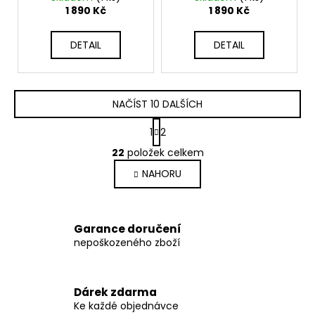
pro WAKO - modré -
pro WAKO - červené -
1 890 Kč
1 890 Kč
117731E-610
117731E-903
DETAIL
DETAIL
NAČÍST 10 DALŠÍCH
S
1
2
t
O
r
22
položek celkem
v
á
NAHORU
l
n
k
á
o
d
v
a
Garance doručení
á
c
nepoškozeného zboží
n
í
í
p
r
Dárek zdarma
v
Ke každé objednávce