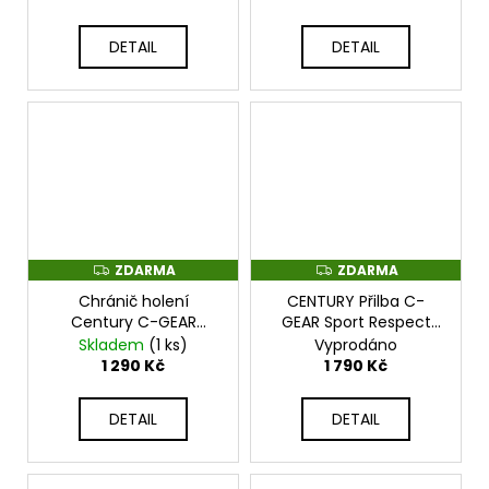
690
117732E-610
117732E-910
Kč
DETAIL
DETAIL
ZDARMA
ZDARMA
Z
Z
D
D
Chránič holení
CENTURY Přilba C-
A
A
R
R
Century C-GEAR
GEAR Sport Respect
M
M
schváleno pro WAKO -
certifikovaná WAKO
Skladem
(1 ks)
Vyprodáno
A
A
červené - 117332E-910
černo/červená -
1 290 Kč
1 790 Kč
114442E-910
DETAIL
DETAIL