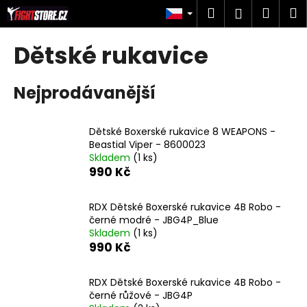
K
Přejít
Hledat
Náku
M
Přihlášen
na
o
obsah
Zpět
Zpět
košík
š
Dětské rukavice
í
C
k
Nejprodávanější
o
p
o
Dětské Boxerské rukavice 8 WEAPONS -
t
Beastial Viper - 8600023
Skladem
(1 ks)
ř
990 Kč
e
b
RDX Dětské Boxerské rukavice 4B Robo -
u
černé modré - JBG4P_Blue
j
Skladem
(1 ks)
990 Kč
e
t
RDX Dětské Boxerské rukavice 4B Robo -
e
černé růžové - JBG4P
n