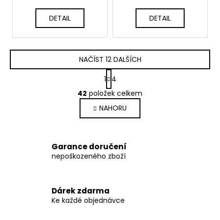
DETAIL
DETAIL
NAČÍST 12 DALŠÍCH
S
1
4
t
O
r
42
položek celkem
v
á
NAHORU
l
n
k
á
o
d
v
a
Garance doručení
á
c
nepoškozeného zboží
n
í
í
p
r
Dárek zdarma
v
Ke každé objednávce
k
y