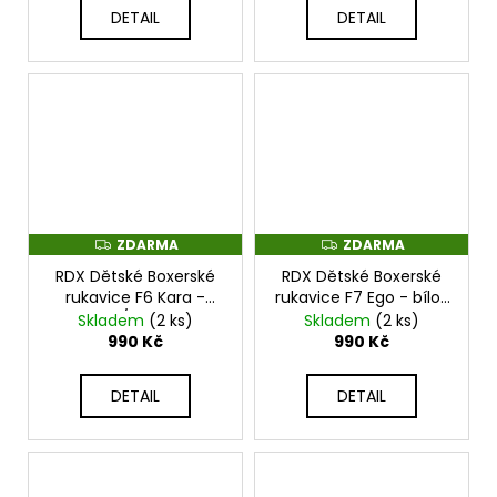
DETAIL
DETAIL
ZDARMA
ZDARMA
Z
Z
D
D
RDX Dětské Boxerské
RDX Dětské Boxerské
A
A
R
R
rukavice F6 Kara -
rukavice F7 Ego - bílo/
M
M
černo/růžové -
červené - BGR-F7R
Skladem
(2 ks)
Skladem
(2 ks)
A
A
BGRF6MP
990 Kč
990 Kč
DETAIL
DETAIL