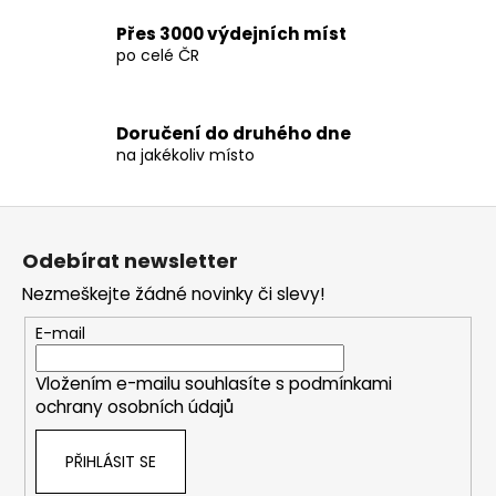
v
Přes 3000 výdejních míst
ý
po celé ČR
p
i
s
Doručení do druhého dne
u
na jakékoliv místo
Z
á
Odebírat newsletter
p
Nezmeškejte žádné novinky či slevy!
a
t
E-mail
í
Vložením e-mailu souhlasíte s
podmínkami
ochrany osobních údajů
PŘIHLÁSIT SE