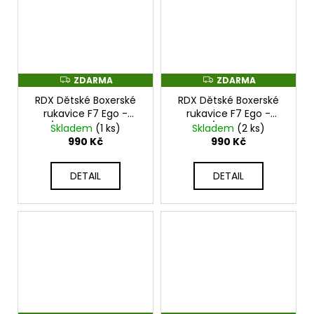
ZDARMA
ZDARMA
Z
Z
D
D
RDX Dětské Boxerské
RDX Dětské Boxerské
A
A
R
R
rukavice F7 Ego -
rukavice F7 Ego -
M
M
bílo/růžové - BGR-F7P
černo/zlaté - BGR-
Skladem
(1 ks)
Skladem
(2 ks)
A
A
F7BGL
990 Kč
990 Kč
DETAIL
DETAIL