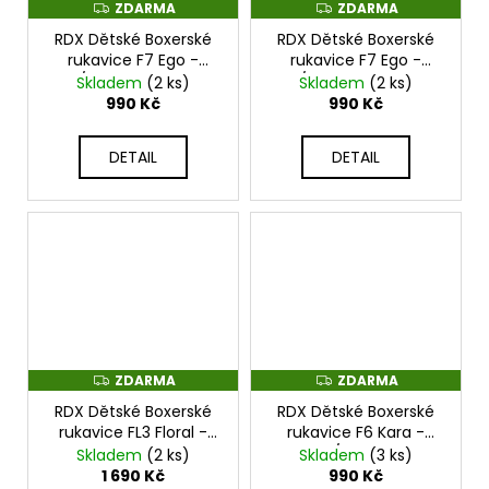
ZDARMA
ZDARMA
Z
Z
D
D
RDX Dětské Boxerské
RDX Dětské Boxerské
A
A
R
R
rukavice F7 Ego -
rukavice F7 Ego -
M
M
bílo/zlaté - BGR-F7GL
bílo/modré - BGR-F7U
Skladem
(2 ks)
Skladem
(2 ks)
A
A
990 Kč
990 Kč
DETAIL
DETAIL
ZDARMA
ZDARMA
Z
Z
D
D
RDX Dětské Boxerské
RDX Dětské Boxerské
A
A
R
R
rukavice FL3 Floral -
rukavice F6 Kara -
M
M
BGR-FL3
černo/bílé - BGR-
Skladem
(2 ks)
Skladem
(3 ks)
A
A
F6MW_DTS
1 690 Kč
990 Kč