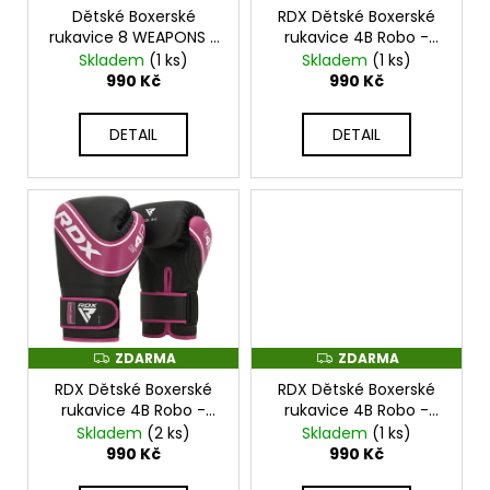
č
o
Dětské Boxerské
RDX Dětské Boxerské
A
A
u
R
R
rukavice 8 WEAPONS -
rukavice 4B Robo -
d
j
M
M
Beastial Viper -
černé modré -
Skladem
(1 ks)
Skladem
(1 ks)
A
A
e
u
8600023
JBG4P_Blue
990 Kč
990 Kč
m
k
e
t
DETAIL
DETAIL
ů
PHANTOM
BOXERSKÉ
BANDÁŽE
2,5
M
-
WHY
SO
SERIOUS
-
ZDARMA
ZDARMA
Z
Z
PHWR2773
D
D
RDX Dětské Boxerské
RDX Dětské Boxerské
A
A
290
R
R
rukavice 4B Robo -
rukavice 4B Robo -
Kč
M
M
černé růžové - JBG4P
červeno černé -
Skladem
(2 ks)
Skladem
(1 ks)
A
A
RDXJBG4R
990 Kč
990 Kč