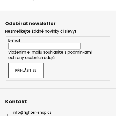
690
s
Kč
u
Z
á
Odebírat newsletter
p
Nezmeškejte žádné novinky či slevy!
a
t
E-mail
í
Vložením e-mailu souhlasíte s
podmínkami
ochrany osobních údajů
PŘIHLÁSIT SE
Kontakt
info
@
fighter-shop.cz