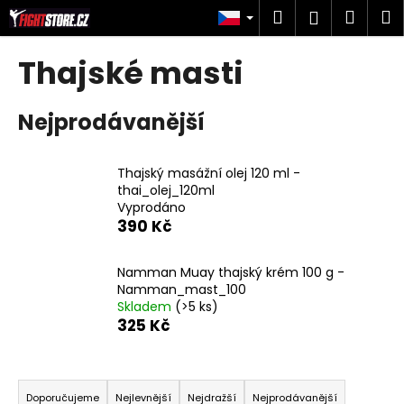
K
Přejít
Hledat
Náku
M
Přihlášen
na
o
obsah
Zpět
Zpět
košík
š
Thajské masti
í
C
k
Nejprodávanější
o
p
o
Thajský masážní olej 120 ml -
t
thai_olej_120ml
Vyprodáno
ř
390 Kč
e
b
Namman Muay thajský krém 100 g -
u
Namman_mast_100
j
Skladem
(>5 ks)
325 Kč
e
t
Ř
e
a
n
Doporučujeme
Nejlevnější
Nejdražší
Nejprodávanější