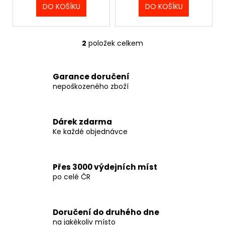
č
t
DO KOŠÍKU
DO KOŠÍKU
u
ů
j
e
2
položek celkem
m
O
e
v
l
Garance doručení
á
MMA
nepoškozeného zboží
d
SPARRING
a
RUKAVICE
VENUM
c
X
Dárek zdarma
í
TEKKEN
Ke každé objednávce
p
8
-
r
KING
v
-
Přes 3000 výdejních míst
k
BALCK/YELLOW
po celé ČR
y
-
VENUM-
v
06224-
ý
111
p
Doručení do druhého dne
1
na jakékoliv místo
i