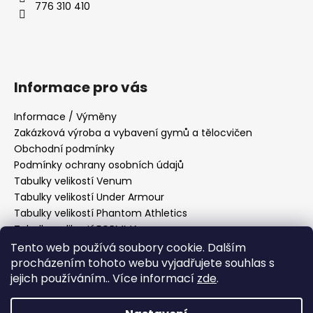
776 310 410
Informace pro vás
Informace / Výměny
Zakázková výroba a vybavení gymů a tělocvičen
Obchodní podmínky
Podmínky ochrany osobních údajů
Tabulky velikostí Venum
Tabulky velikostí Under Armour
Tabulky velikostí Phantom Athletics
Tabulky velikostí FORMMA
Tabulky velikostí Tatami Fightwear
Tento web používá soubory cookie. Dalším
Tabulky velikostí Manto
procházením tohoto webu vyjadřujete souhlas s
jejich používáním.. Více informací
zde
.
Tabulky velikostí Hayabusa
Tabulky velikostí PittBull West Coast