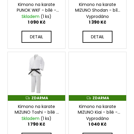
č
o
Kimono na karate
Kimono na karate
A
A
u
R
R
PUNOK WKF - bílé -
MIZUNO Shodan - bílé
d
j
M
M
04442E-100-040DOS
- 22GG8K2302
Skladem
(1 ks)
Vyprodáno
A
A
e
u
1 090 Kč
1 390 Kč
m
k
e
t
DETAIL
DETAIL
ů
CHRÁNIČE
LOKTŮ
PHANTOM
RIOT
PRO
-
PHEG3476
1
290
ZDARMA
ZDARMA
Z
Z
Kč
D
D
Kimono na karate
Kimono na karate
A
A
R
R
MIZUNO Toshi - bílé -
MIZUNO Kiai - bílé -
M
M
22GG8KM50101
22GG2K200301
Skladem
(1 ks)
Vyprodáno
A
A
1 790 Kč
1 040 Kč