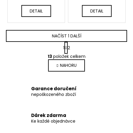
DETAIL
DETAIL
NAČÍST 1 DALŠÍ
S
1
2
t
O
r
13
položek celkem
v
á
NAHORU
l
n
k
á
o
d
v
a
Garance doručení
á
c
nepoškozeného zboží
n
í
í
p
r
Dárek zdarma
v
Ke každé objednávce
k
y