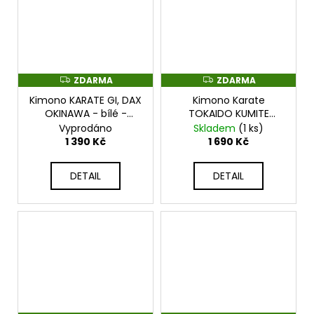
ZDARMA
ZDARMA
Z
Z
D
D
Kimono KARATE GI, DAX
Kimono Karate
A
A
R
R
OKINAWA - bílé -
TOKAIDO KUMITE
M
M
AOK_OKINAWA
MASTER JUNIOR WKF -
Vyprodáno
Skladem
(1 ks)
A
A
bílé - ATCJO160_WHT
1 390 Kč
1 690 Kč
DETAIL
DETAIL