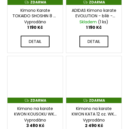
ZDARMA
ZDARMA
Z
Z
D
D
Kimono Karate
ADIDAS Kimono karate
A
A
R
R
TOKAIDO SHOSHIN 8 oz
EVOLUTION - bílé -
M
M
- bílé -
K200E
Vyprodáno
Skladem
(1 ks)
A
A
ATS160_SHOSHIN
1 190 Kč
1 190 Kč
DETAIL
DETAIL
ZDARMA
ZDARMA
Z
Z
D
D
Kimono na karate
Kimono na karate
A
A
R
R
KWON KOUSOKU WKF
KWON KATA 12 oz. WKF
M
M
bílé - kw1106
bílé - kw11131
Vyprodáno
Vyprodáno
A
A
3 480 Kč
2 490 Kč