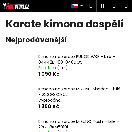
K
Přejít
Hledat
Náku
M
Přihlášen
na
o
obsah
Zpět
Zpět
košík
š
Karate kimona dospělí
í
C
k
Nejprodávanější
o
p
o
Kimono na karate PUNOK WKF - bílé -
t
04442E-100-040DOS
Skladem
(1 ks)
ř
1 090 Kč
e
b
Kimono na karate MIZUNO Shodan - bílé
u
- 22GG8K2302
j
Vyprodáno
1 390 Kč
e
t
Kimono na karate MIZUNO Toshi - bílé -
e
22GG8KM50101
n