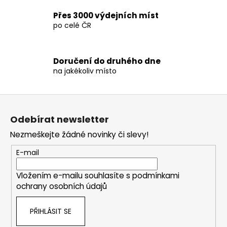
v
Přes 3000 výdejních míst
ý
po celé ČR
p
i
s
Doručení do druhého dne
u
na jakékoliv místo
Z
á
Odebírat newsletter
p
Nezmeškejte žádné novinky či slevy!
a
t
E-mail
í
Vložením e-mailu souhlasíte s
podmínkami
ochrany osobních údajů
PŘIHLÁSIT SE