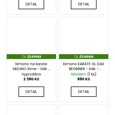
DETAIL
DETAIL
ZDARMA
ZDARMA
Z
Z
D
D
Kimono na karate
Kimono KARATE GI, DAX
A
A
R
R
MIZUNO Kime - bílé -
BEGINNER - bílé -
M
M
22GG0KT50101
ABK_BEGINNER
Vyprodáno
Skladem
(1 ks)
A
A
2 390 Kč
990 Kč
DETAIL
DETAIL