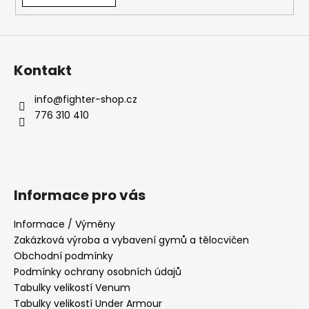
v
ý
p
i
s
Kontakt
u
info
@
fighter-shop.cz
776 310 410
Informace pro vás
Informace / Výměny
Zakázková výroba a vybavení gymů a tělocvičen
Obchodní podmínky
Podmínky ochrany osobních údajů
Tabulky velikostí Venum
Tabulky velikostí Under Armour