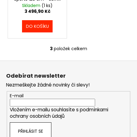
č
- VS_BOXPYTEL_BLK
Skladem
(1 ks)
u
3 496,90 Kč
j
e
DO KOŠÍKU
m
e
3
položek celkem
O
FUNKČNÍ
TRIKO
v
VENUM
Z
l
SERPENTI
á
á
DRY
Odebírat newsletter
d
TECH
p
-
a
Nezmeškejte žádné novinky či slevy!
a
KHAKI/BRONZE/IVORY
c
-
t
E-mail
í
VENUM-
í
05746-
p
590
Vložením e-mailu souhlasíte s
podmínkami
r
ochrany osobních údajů
1
v
681,90
k
Kč
PŘIHLÁSIT SE
y