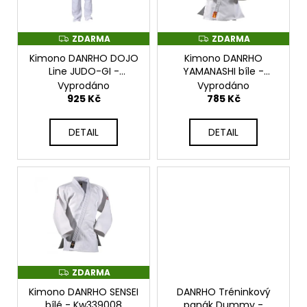
s
d
a
p
u
j
r
ZDARMA
ZDARMA
Z
Z
k
í
D
D
o
Kimono DANRHO DOJO
Kimono DANRHO
t
A
A
t
R
R
Line JUDO-GI -
YAMANASHI bíle -
d
ů
M
M
?
kw229020
kw339001
Vyprodáno
Vyprodáno
A
A
u
925 Kč
785 Kč
k
t
DETAIL
DETAIL
ů
HLEDAT
D
o
p
o
ZDARMA
Z
r
D
u
Kimono DANRHO SENSEI
DANRHO Tréninkový
A
R
bílé - Kw339008
panák Dummy -