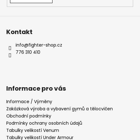
v
ý
p
i
s
Kontakt
u
info
@
fighter-shop.cz
776 310 410
Informace pro vás
Informace / Výměny
Zakázková výroba a vybavení gymů a tělocvičen
Obchodní podmínky
Podmínky ochrany osobních údajů
Tabulky velikostí Venum
Tabulky velikostí Under Armour