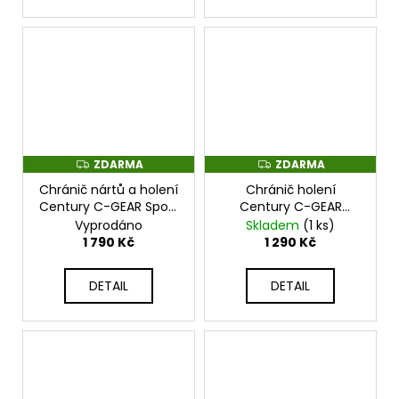
ZDARMA
ZDARMA
Z
Z
D
D
Chránič nártů a holení
Chránič holení
A
A
R
R
Century C-GEAR Sport
Century C-GEAR
M
M
Respect schváleno pro
schváleno pro WAKO -
Vyprodáno
Skladem
(1 ks)
A
A
WAKO - červené -
modré - 117332E-610
1 790 Kč
1 290 Kč
117732E-910
DETAIL
DETAIL