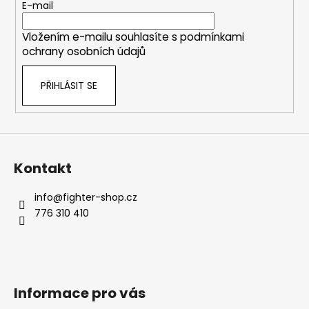
r
t
E-mail
v
í
k
Vložením e-mailu souhlasíte s
podmínkami
y
ochrany osobních údajů
v
ý
PŘIHLÁSIT SE
p
i
s
u
Kontakt
info
@
fighter-shop.cz
776 310 410
Informace pro vás