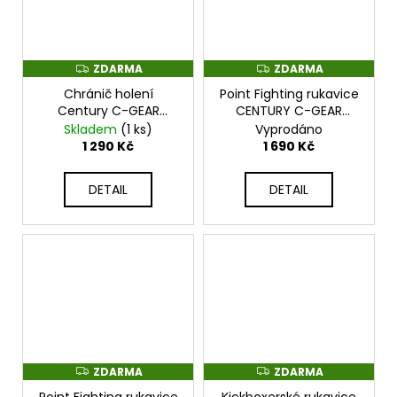
ZDARMA
ZDARMA
Z
Z
D
D
Chránič holení
Point Fighting rukavice
A
A
R
R
Century C-GEAR
CENTURY C-GEAR
M
M
schváleno pro WAKO -
Sport Respect
Skladem
(1 ks)
Vyprodáno
A
A
červené - 117332E-910
certifikované WAKO -
1 290 Kč
1 690 Kč
červené - 115442E-910
DETAIL
DETAIL
ZDARMA
ZDARMA
Z
Z
D
D
Point Fighting rukavice
Kickboxerské rukavice
A
A