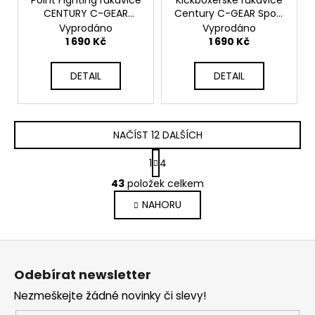
R
R
CENTURY C-GEAR
Century C-GEAR Sport
M
M
Sport Respect
Respect certifikované
Vyprodáno
Vyprodáno
A
A
certifikované WAKO -
WAKO - modré -
1 690 Kč
1 690 Kč
modré - 115442E-610
115542E-610
DETAIL
DETAIL
NAČÍST 12 DALŠÍCH
S
1
4
t
O
r
43
položek celkem
v
á
NAHORU
l
n
k
á
o
d
Z
v
a
á
á
c
Odebírat newsletter
n
p
í
í
Nezmeškejte žádné novinky či slevy!
p
a