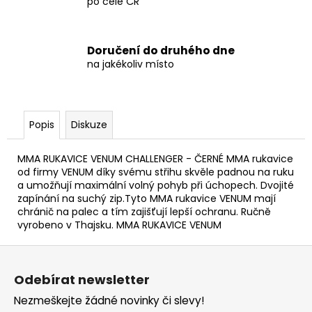
po celé ČR
Doručení do druhého dne
na jakékoliv místo
Popis
Diskuze
MMA RUKAVICE VENUM CHALLENGER - ČERNÉ MMA rukavice
od firmy VENUM díky svému střihu skvěle padnou na ruku
a umožňují maximální volný pohyb při úchopech. Dvojité
zapínání na suchý zip.Tyto MMA rukavice VENUM mají
chránič na palec a tím zajišťují lepší ochranu. Ručně
vyrobeno v Thajsku. MMA RUKAVICE VENUM
Z
á
Odebírat newsletter
p
Nezmeškejte žádné novinky či slevy!
a