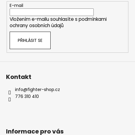
t
E-mail
í
Vložením e-mailu souhlasíte s
podmínkami
ochrany osobních údajů
PŘIHLÁSIT SE
Kontakt
info
@
fighter-shop.cz
776 310 410
Informace pro vás