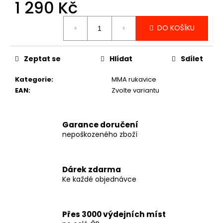
č
1 290 Kč
u
Měrná
j
DO KOŠÍKU
cena:
e
m
e
Zeptat se
Hlídat
Sdílet
Kategorie
:
MMA rukavice
KŠILTOVKA
EAN
:
Zvolte variantu
VENUM
CLASSIC
2.0
CAP
Garance doručení
-
nepoškozeného zboží
BROWN
-
VENUM-
05082-
Dárek zdarma
035
Ke každé objednávce
590
Kč
Přes 3000 výdejních míst