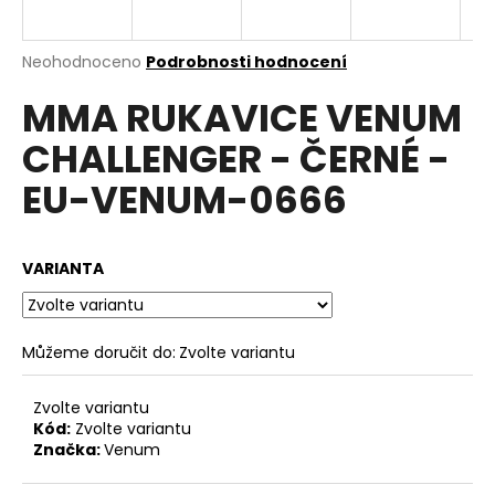
R
a
j
M
Průměrné
Neohodnoceno
Podrobnosti hodnocení
í
hodnocení
MMA RUKAVICE VENUM
produktu
A
t
je
?
CHALLENGER - ČERNÉ -
0,0
z
EU-VENUM-0666
5
hvězdiček.
HLEDAT
VARIANTA
D
Můžeme doručit do:
Zvolte variantu
o
p
Zvolte variantu
o
Kód:
Zvolte variantu
r
Značka:
Venum
u