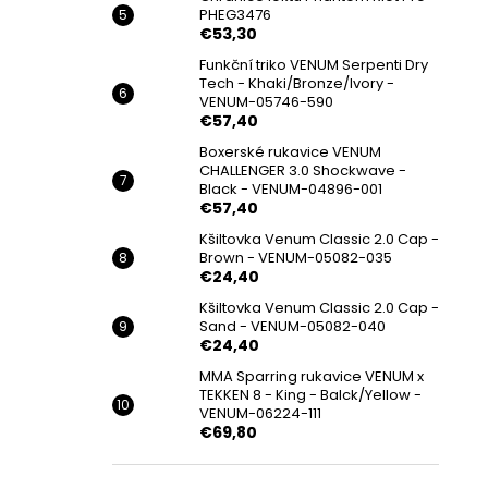
PHEG3476
€53,30
Funkční triko VENUM Serpenti Dry
Tech - Khaki/Bronze/Ivory -
VENUM-05746-590
€57,40
Boxerské rukavice VENUM
CHALLENGER 3.0 Shockwave -
Black - VENUM-04896-001
€57,40
Kšiltovka Venum Classic 2.0 Cap -
Brown - VENUM-05082-035
€24,40
Kšiltovka Venum Classic 2.0 Cap -
Sand - VENUM-05082-040
€24,40
MMA Sparring rukavice VENUM x
TEKKEN 8 - King - Balck/Yellow -
VENUM-06224-111
€69,80