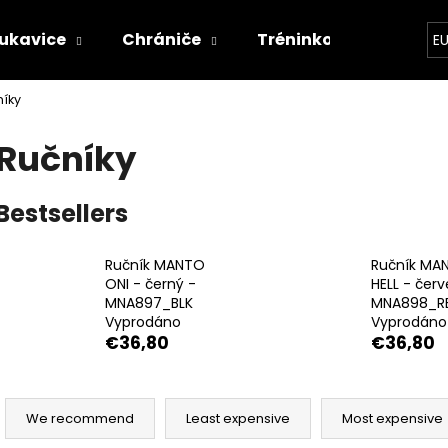
ukavice
Chrániče
Tréninkové vybavení
E
íky
hat are you looking for?
Ručníky
SEARCH
Bestsellers
Ručník MANTO
Ručník MA
We recommend
ONI - černý -
HELL - červ
MNA897_BLK
MNA898_R
Vyprodáno
Vyprodáno
€36,80
€36,80
P
r
We recommend
Least expensive
Most expensive
o