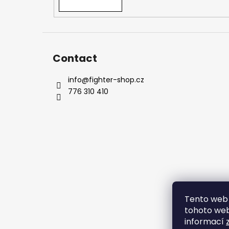
Contact
info
@
fighter-shop.cz
776 310 410
Tento web 
tohoto webu
informací