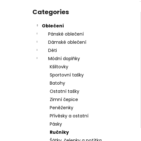
PÁSEK DAX BUDO - HNĚDÝ -
Skip
DAX_GG200_BRN
categories
Categories
€10,30
Oblečení
Pánské oblečení
Dámské oblečení
Děti
Módní doplňky
Kšiltovky
Sportovní tašky
Batohy
Ostatní tašky
Zimní čepice
Peněženky
Přívěsky a ostatní
Pásky
Ručníky
Šátky, čelenky a potítka