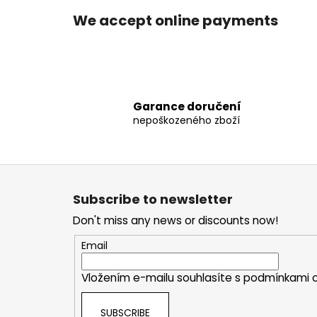
We accept online payments
Garance doručení
nepoškozeného zboží
F
o
Subscribe to newsletter
o
Don't miss any news or discounts now!
t
e
Email
r
Vložením e-mailu souhlasíte s
podmínkami o
SUBSCRIBE