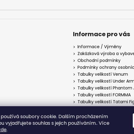
Informace pro vás
Informace / Výměny
Zakázková výroba a vybav
Obchodní podmínky
Podmínky ochrany osobníc
Tabulky velikostí Venum
Tabulky velikostí Under Ar
Tabulky velikostí Phantom 
Tabulky velikostí FORMMA
Tabulky velikostí Tatami F
Tabulky velikostí Manto
Tabulky velikostí Hayabusa
používá soubory cookie. Dalším procházením
Tabulky velikostí PittBull 
 vyjadřujete souhlas s jejich používáním.. Více
zde
.