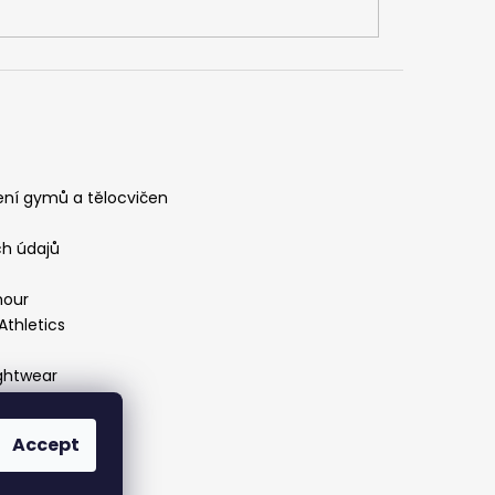
ení gymů a tělocvičen
h údajů
mour
Athletics
ightwear
Accept
West Coast