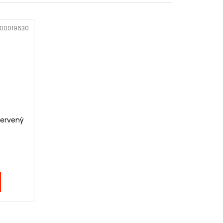
KÉ RUKAVICE BGV1 -
PINK
00019630
červený