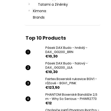
Tatami a žíněnky
Kimona
Brands
Top 10 Products
Pásek DAX Budo - hnědý -
DAX_GG200_BRN
€10,30
Pásek DAX Budo - fialový -
DAX_GG200_LILA
€10,30
Fairtex Boxerské rukavice BGV1 -
růžové - BGV1_PINK
€123,50
PHANTOM Boxerské Bandáže 2,5
m - Why So Serious - PHWR2773
€12
Chrániče loktů Phantom Riot Pro -