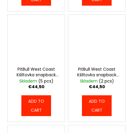
PitBull West Coast
PitBull West Coast
Kšiltovka snapback
Kšiltovka snapback
SEASCAPE - černá -
SEASCAPE - červená -
Skladem
(5 pcs)
Skladem
(2 pcs)
PWC_KSEASCAPE_BLK
PWC_KSEASCAPE_RED
€44,50
€44,50
ADD TO
ADD TO
CART
CART