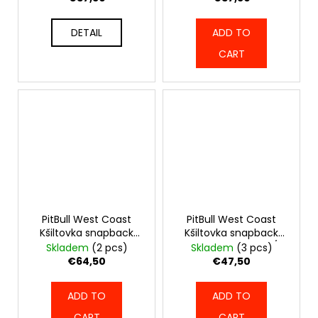
DETAIL
ADD TO
CART
PitBull West Coast
PitBull West Coast
Kšiltovka snapback
Kšiltovka snapback
HILLTOP stretch fitted
SEASCAPE - černo/
Skladem
(2 pcs)
Skladem
(3 pcs)
- černá -
červená -
€64,50
€47,50
PWC_KHILLTOP_BLK
PWC_KSEASCAPE_BLKRED
ADD TO
ADD TO
CART
CART