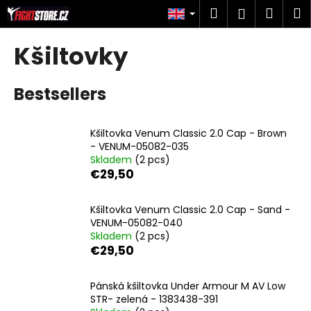
C
Skip
Search
Shop
M
Login
to
a
content
Back
Back
cart
r
Kšiltovky
t
W
Bestsellers
h
a
t
Kšiltovka Venum Classic 2.0 Cap - Brown
a
- VENUM-05082-035
Skladem
(2 pcs)
r
€29,50
e
y
Kšiltovka Venum Classic 2.0 Cap - Sand -
o
VENUM-05082-040
u
Skladem
(2 pcs)
€29,50
l
o
Pánská kšiltovka Under Armour M AV Low
o
STR- zelená - 1383438-391
k