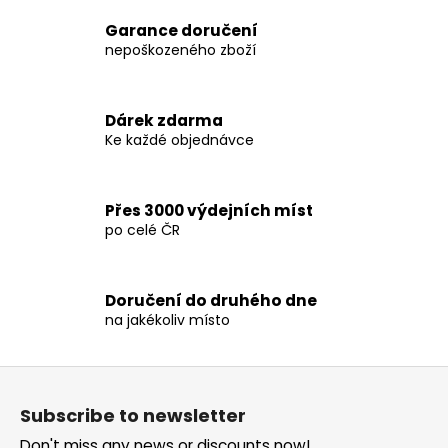
i
i
n
Garance doručení
o
g
nepoškozeného zboží
n
c
o
n
Dárek zdarma
t
Ke každé objednávce
r
o
l
Přes 3000 výdejních míst
s
po celé ČR
Doručení do druhého dne
na jakékoliv místo
F
o
Subscribe to newsletter
o
Don't miss any news or discounts now!