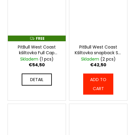
FREE
F
R
PitBull West Coast
PitBull West Coast
E
E
kšiltovka Full Cap
Kšiltovka snapback SO
LOGO FLEXFIT
CAL retro Trucker -
Skladem
(1 pcs)
Skladem
(2 pcs)
PERFORATED - černá -
černo/černá -
€54,50
€42,50
PWC_KLOGOFLEX_BLK
PWC_KRETRO_BLKBLK
DETAIL
ADD TO
CART