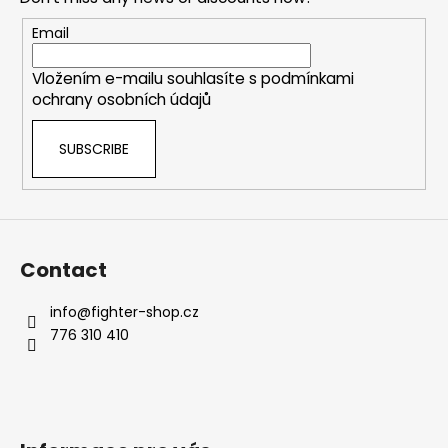
t
e
Email
r
Vložením e-mailu souhlasíte s
podmínkami
ochrany osobních údajů
SUBSCRIBE
Contact
info
@
fighter-shop.cz
776 310 410