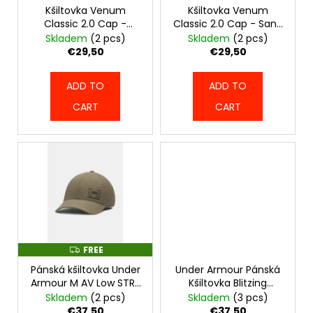
c
r
Kšiltovka Venum
Kšiltovka Venum
o
Classic 2.0 Cap -
Classic 2.0 Cap - Sand
o
m
Brown - VENUM-
- VENUM-05082-040
Skladem
(2 pcs)
Skladem
(2 pcs)
d
05082-035
m
€29,50
€29,50
u
e
n
c
ADD TO
ADD TO
d
t
CART
CART
s
KŠILTOVKA
VENUM
CLASSIC
2.0
CAP
-
BROWN
-
VENUM-
05082-
FREE
F
035
R
Pánská kšiltovka Under
Under Armour Pánská
E
€29,50
E
Armour M AV Low STR-
Kšiltovka Blitzing
zelená - 1383438-391
Adjustable - modrá -
Skladem
(2 pcs)
Skladem
(3 pcs)
1369781-498
€37,50
€37,50