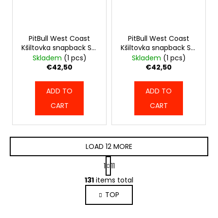
PitBull West Coast
PitBull West Coast
Kšiltovka snapback SO
Kšiltovka snapback SO
CAL retro Trucker -
CAL retro Trucker -
Skladem
(1 pcs)
Skladem
(1 pcs)
bílo/modrá -
bílo/zelená -
€42,50
€42,50
PWC_KRETRO_WHTBLU
PWC_KRETRO_WHTGRN
ADD TO
ADD TO
CART
CART
LOAD 12 MORE
P
1
11
a
L
g
131
items total
i
i
TOP
s
n
a
t
t