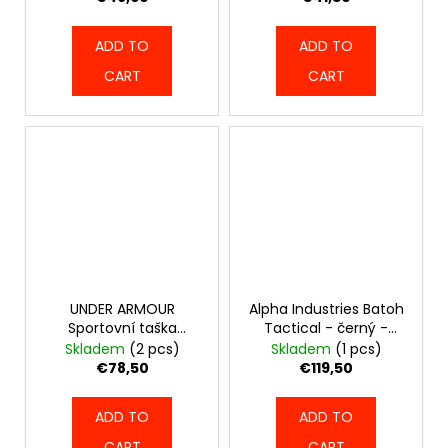
ADD TO
ADD TO
CART
CART
UNDER ARMOUR
Alpha Industries Batoh
Sportovní taška
Tactical - černý -
Contain Duo SM BP -
128927-03
Skladem
(2 pcs)
Skladem
(1 pcs)
černo/maskáčová -
€78,50
€119,50
1381920-003
ADD TO
ADD TO
CART
CART