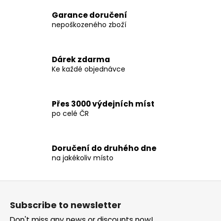
i
i
n
Garance doručení
o
g
nepoškozeného zboží
n
c
o
n
Dárek zdarma
t
Ke každé objednávce
r
o
l
Přes 3000 výdejních míst
s
po celé ČR
Doručení do druhého dne
na jakékoliv místo
F
o
Subscribe to newsletter
o
Don't miss any news or discounts now!