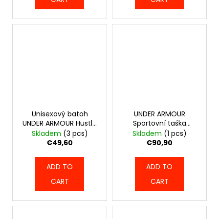
Unisexový batoh
UNDER ARMOUR
UNDER ARMOUR Hustle
Sportovní taška
Sport 6.0 - černý -
Contain Duo Medium-
Skladem
(3 pcs)
Skladem
(1 pcs)
6000397-001
béžová - 1381919-289
€49,60
€90,90
ADD TO
ADD TO
CART
CART