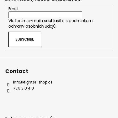
t
e
Email
r
Vložením e-mailu souhlasíte s
podmínkami
ochrany osobních údajů
SUBSCRIBE
Contact
info
@
fighter-shop.cz
776 310 410