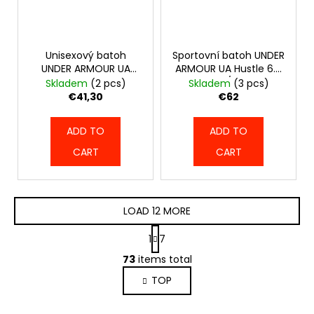
Unisexový batoh
Sportovní batoh UNDER
UNDER ARMOUR UA
ARMOUR UA Hustle 6.0
Hustle Lite - oranžový
- černo/černý -
Skladem
(2 pcs)
Skladem
(3 pcs)
- 6000399-690
1384672-003
€41,30
€62
ADD TO
ADD TO
CART
CART
LOAD 12 MORE
P
1
7
a
L
g
73
items total
i
i
TOP
s
n
a
t
t