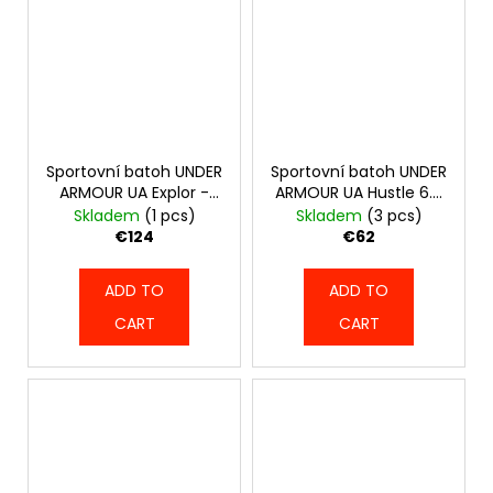
Sportovní batoh UNDER
Sportovní batoh UNDER
ARMOUR UA Explor -
ARMOUR UA Hustle 6.0
černý - 6014789-001
- šedý - 1384672-069
Skladem
(1 pcs)
Skladem
(3 pcs)
€124
€62
ADD TO
ADD TO
CART
CART