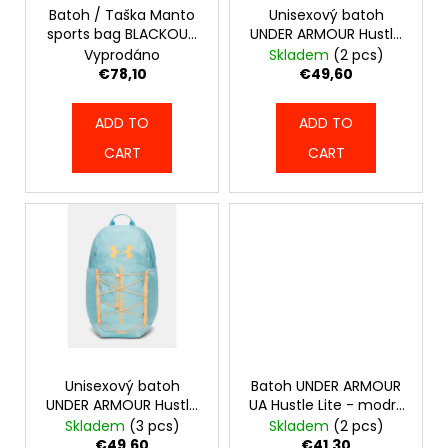
c
r
Batoh / Taška Manto
Unisexový batoh
o
sports bag BLACKOUT
UNDER ARMOUR Hustle
o
m
- MNABLACKOUT_BAG
Sport 6.0 - šedý -
Vyprodáno
Skladem
(2 pcs)
d
6000397-025
m
€78,10
€49,60
u
e
n
c
ADD TO
ADD TO
d
t
CART
CART
s
FUNKČNÍ
TRIKO
VENUM
SERPENTI
DRY
TECH
-
KHAKI/BRONZE/IVORY
-
VENUM-
05746-
Unisexový batoh
Batoh UNDER ARMOUR
590
UNDER ARMOUR Hustle
UA Hustle Lite - modrý
€57,50
Sport 6.0 - modrý -
- 6000399-425
Skladem
(3 pcs)
Skladem
(2 pcs)
6000397-425
€49,60
€41,30