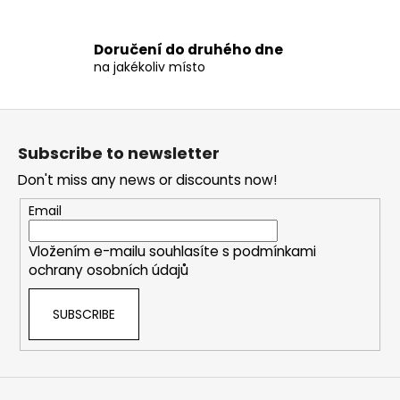
c
o
m
Doručení do druhého dne
m
na jakékoliv místo
e
n
F
d
o
Subscribe to newsletter
o
FUNKČNÍ
Don't miss any news or discounts now!
t
TRIKO
e
VENUM
Email
SERPENTI
r
DRY
Vložením e-mailu souhlasíte s
podmínkami
TECH
-
ochrany osobních údajů
KHAKI/BRONZE/IVORY
-
SUBSCRIBE
VENUM-
05746-
590
€57,30