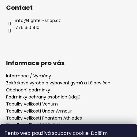
Contact
info
@
fighter-shop.cz
776 310 410
Informace pro vás
Informace / Výměny
Zakázková výroba a vybavení gymů a tělocvičen
Obchodní podmínky
Podmínky ochrany osobních údajů
Tabulky velikostí Venum
Tabulky velikostí Under Armour
Tabulky velikostí Phantom Athletics
Tabulky velikostí FORMMA
Tabulky velikostí Tatami Fightwear
Tento web používá soubory cookie. Dalším