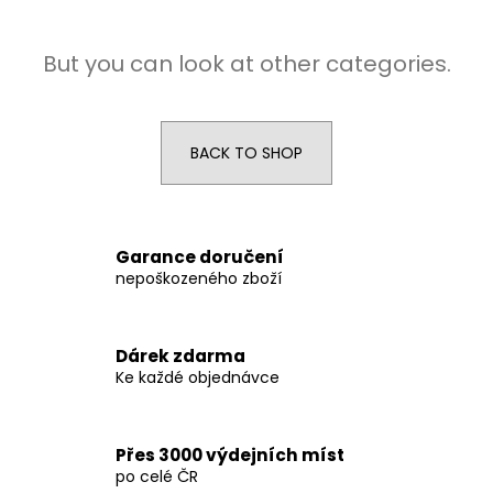
i
n
But you can look at other categories.
g
f
o
BACK TO SHOP
r
?
Garance doručení
nepoškozeného zboží
SEARCH
Dárek zdarma
Ke každé objednávce
W
e
r
Přes 3000 výdejních míst
po celé ČR
e