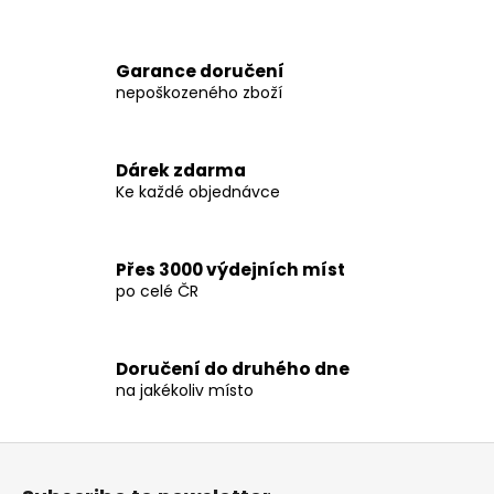
i
n
Garance doručení
g
nepoškozeného zboží
f
o
r
Dárek zdarma
Ke každé objednávce
?
Přes 3000 výdejních míst
po celé ČR
SEARCH
Doručení do druhého dne
na jakékoliv místo
W
e
F
r
o
e