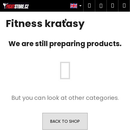
C
Skip
Search
Shop
M
Login
to
a
content
Back
Back
cart
r
Fitness kraťasy
t
W
h
We are still preparing products.
a
t
a
r
e
y
o
But you can look at other categories.
u
l
o
o
BACK TO SHOP
k