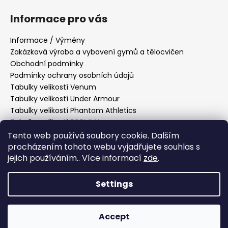
Informace pro vás
Informace / Výměny
Zakázková výroba a vybavení gymů a tělocvičen
Obchodní podmínky
Podmínky ochrany osobních údajů
Tabulky velikostí Venum
Tabulky velikostí Under Armour
Tabulky velikostí Phantom Athletics
Tabulky velikostí FORMMA
Tabulky velikostí Tatami Fightwear
Tento web používá soubory cookie. Dalším
Tabulky velikostí Manto
procházením tohoto webu vyjadřujete souhlas s
jejich používáním.. Více informací
zde
.
Tabulky velikostí Hayabusa
Tabulky velikostí PittBull West Coast
Settings
Created by Shoptet
Accept
Copyright 2026
Fightmarket
. All rights reserved.