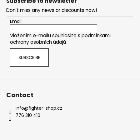
Subscribe to newsletter
c
o
o
Don't miss any news or discounts now!
t
m
e
Email
m
r
e
Vložením e-mailu souhlasíte s
podmínkami
n
ochrany osobních údajů
d
SUBSCRIBE
BOXERSKÉ
RUKAVICE
VENUM
CHALLENGER
3.0
SHOCKWAVE
Contact
-
BLACK
-
info
@
fighter-shop.cz
VENUM-
776 310 410
04896-
001
€57,40