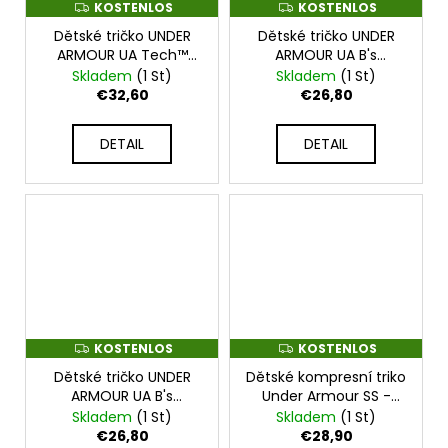
KOSTENLOS
KOSTENLOS
K
K
O
O
Dětské tričko UNDER
Dětské tričko UNDER
S
S
T
T
ARMOUR UA Tech™
ARMOUR UA B's
E
E
Vent Geode - černé -
Challenger SS - fialové
Skladem
(1 St)
Skladem
(1 St)
N
N
1382792-001
- 1379704-561
L
L
€32,60
€26,80
O
O
S
S
DETAIL
DETAIL
KOSTENLOS
KOSTENLOS
K
K
O
O
Dětské tričko UNDER
Dětské kompresní triko
S
S
T
T
ARMOUR UA B's
Under Armour SS -
E
E
Challenger SS - černé
černé - 1361723-001
Skladem
(1 St)
Skladem
(1 St)
N
N
- 1379704-001
L
L
€26,80
€28,90
O
O