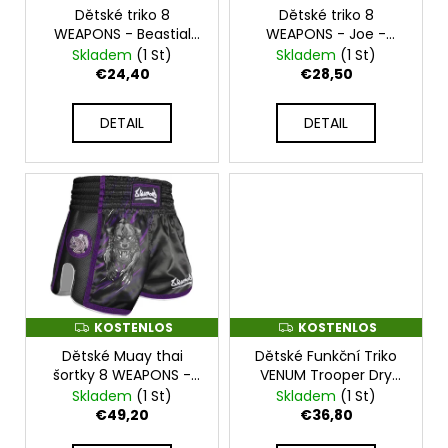
r
KŠILTOVKA
Dětské triko 8
Dětské triko 8
S
S
n
T
T
VENUM
WEAPONS - Beastial
WEAPONS - Joe -
P
g
E
E
CLASSIC
Wolf - 8600021
8600028
Skladem
(1 St)
Skladem
(1 St)
N
N
2.0
r
L
L
€24,40
€28,50
CAP
O
O
o
-
S
S
BROWN
d
DETAIL
DETAIL
-
u
VENUM-
05082-
k
035
t
€24,40
e
KOSTENLOS
KOSTENLOS
K
K
O
O
Dětské Muay thai
Dětské Funkční Triko
S
S
T
T
šortky 8 WEAPONS -
VENUM Trooper Dry
E
E
Beastial Panther -
Tech - zelené -
Skladem
(1 St)
Skladem
(1 St)
N
N
8600016
VENUM-04154-219
L
L
€49,20
€36,80
O
O
S
S