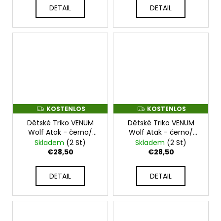
DETAIL
DETAIL
KOSTENLOS
KOSTENLOS
K
K
O
O
Dětské Triko VENUM
Dětské Triko VENUM
S
S
T
T
Wolf Atak - černo/
Wolf Atak - černo/
E
E
šedé - VENUM-06085-
červené - VENUM-
Skladem
(2 St)
Skladem
(2 St)
N
N
109
06085-100
L
L
€28,50
€28,50
O
O
S
S
DETAIL
DETAIL