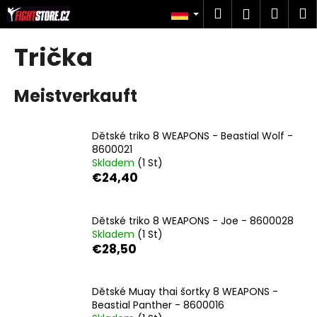
W
Zum
Suchen
Ware
M
Login
Inhalt
a
springen
Zurück
Zurück
r
Trička
zum
zum
e
W
n
Meistverkauft
a
k
s
o
s
r
Dětské triko 8 WEAPONS - Beastial Wolf -
u
8600021
b
Skladem
(1 St)
c
€24,40
h
e
n
Dětské triko 8 WEAPONS - Joe - 8600028
Skladem
(1 St)
S
€28,50
i
e
Dětské Muay thai šortky 8 WEAPONS -
?
Beastial Panther - 8600016