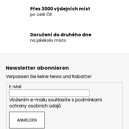
e
Přes 3000 výdejních míst
d
po celé ČR
e
r
L
Doručení do druhého dne
i
na jakékoliv místo
s
t
e
F
u
Newsletter abonnieren
ß
Verpassen Sie keine News und Rabatte!
z
e
E-Mail
i
Vložením e-mailu souhlasíte s
podmínkami
l
ochrany osobních údajů
e
ANMELDEN