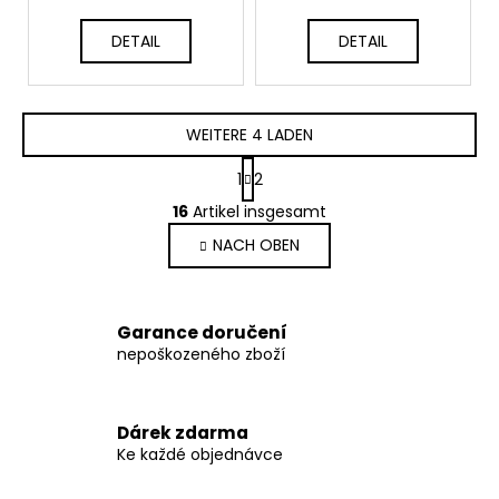
S
S
DETAIL
DETAIL
WEITERE 4 LADEN
P
1
2
a
S
g
16
Artikel insgesamt
t
i
NACH OBEN
e
n
i
u
e
e
r
r
Garance doručení
u
e
nepoškozeného zboží
n
l
g
e
m
Dárek zdarma
e
Ke každé objednávce
n
t