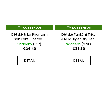
KOSTENLOS
KOSTENLOS
K
K
O
O
Dětské triko Phantom
Dětské Funkční Triko
S
S
T
T
Sak Yant - černé -
VENUM Tiger Dry Tech
E
E
PHSH2900_DBLK
- černo/oranžové -
Skladem
(1 St)
Skladem
(2 St)
N
N
VENUM-05377-117
L
L
€24,40
€36,80
O
O
S
S
DETAIL
DETAIL