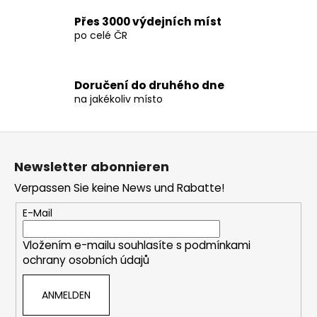
e
Přes 3000 výdejních míst
d
po celé ČR
e
r
L
Doručení do druhého dne
i
na jakékoliv místo
s
t
e
F
u
Newsletter abonnieren
ß
Verpassen Sie keine News und Rabatte!
z
e
E-Mail
i
Vložením e-mailu souhlasíte s
podmínkami
l
ochrany osobních údajů
e
ANMELDEN