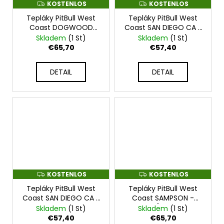
KOSTENLOS
KOSTENLOS
K
K
O
O
Tepláky PitBull West
Tepláky PitBull West
S
S
T
T
Coast DOGWOOD
Coast SAN DIEGO CA -
E
E
TRACK - taupe -
černé -
Skladem
(1 St)
Skladem
(1 St)
N
N
PWCT_PTDOGWOOD_TAUPE
PWC_TEPSDCS_BLK
L
L
€65,70
€57,40
O
O
S
S
DETAIL
DETAIL
KOSTENLOS
KOSTENLOS
K
K
O
O
Tepláky PitBull West
Tepláky PitBull West
S
S
T
T
Coast SAN DIEGO CA -
Coast SAMPSON -
E
E
tmavě modré -
šedo/zelené -
Skladem
(1 St)
Skladem
(1 St)
N
N
PWC_TEPSDCS_BLUE
PWC_PTSAMPSON_GREEN
L
L
€57,40
€65,70
O
O