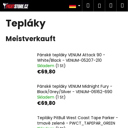
W
Zum
Suchen
Ware
M
Login
Inhalt
a
springen
Zurück
Zurück
r
Tepláky
zum
zum
e
W
n
Meistverkauft
a
k
s
o
s
r
Pánské tepláky VENUM Attack 90 -
u
White/Black - VENUM-05207-210
b
Skladem
(1 St)
c
€69,80
h
e
Pánské tepláky VENUM Midnight Fury -
n
Black/Grey/Silver - VENUM-06162-690
S
Skladem
(1 St)
€69,80
i
e
Tepláky PitBull West Coast Tape Parker -
?
tmavě zelené - PWCT_TAPEPAR_GREEN