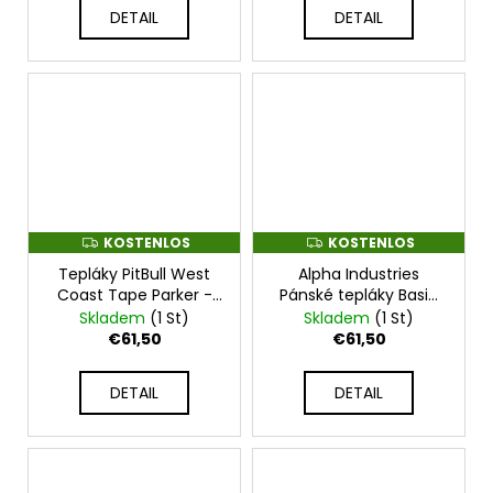
DETAIL
DETAIL
KOSTENLOS
KOSTENLOS
K
K
O
O
Tepláky PitBull West
Alpha Industries
S
S
T
T
Coast Tape Parker -
Pánské tepláky Basic
E
E
černé -
Small Logo - černé -
Skladem
(1 St)
Skladem
(1 St)
N
N
PWCT_TAPEPAR_BLK
156370-03
L
L
€61,50
€61,50
O
O
S
S
DETAIL
DETAIL