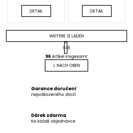
S
S
DETAIL
DETAIL
WEITERE 12 LADEN
P
1
8
a
S
g
96
Artikel insgesamt
t
i
NACH OBEN
e
n
i
u
e
e
r
r
Garance doručení
u
e
nepoškozeného zboží
n
l
g
e
m
Dárek zdarma
e
Ke každé objednávce
n
t