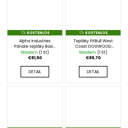
KOSTENLOS
KOSTENLOS
K
K
O
O
Alpha Industries
Tepláky PitBull West
S
S
T
T
Pánské tepláky Basic
Coast DOGWOOD
E
E
Small Logo - tmavě
TRACK - modré -
Skladem
(1 St)
Skladem
(1 St)
N
N
zelené - 156370-142
PWCT_PTDOGWOOD_BLUE
L
L
€61,50
€65,70
O
O
S
S
DETAIL
DETAIL