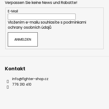
Verpassen Sie keine News und Rabatte!
z
e
E-Mail
i
Vložením e-mailu souhlasíte s
podmínkami
l
ochrany osobních údajů
e
ANMELDEN
Kontakt
info
@
fighter-shop.cz
776 310 410