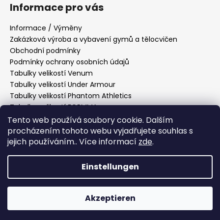
Informace pro vás
Informace / Výměny
Zakázková výroba a vybavení gymů a tělocvičen
Obchodní podmínky
Podmínky ochrany osobních údajů
Tabulky velikostí Venum
Tabulky velikostí Under Armour
Tabulky velikostí Phantom Athletics
Tabulky velikostí FORMMA
Tabulky velikostí Tatami Fightwear
Tento web používá soubory cookie. Dalším
Tabulky velikostí Manto
procházením tohoto webu vyjadřujete souhlas s
jejich používáním.. Více informací
zde
.
Tabulky velikostí Hayabusa
Tabulky velikostí PittBull West Coast
Einstellungen
Erstellt von Shoptet
Akzeptieren
Copyright 2026
Fightmarket
. Alle Rechte vorbehalten.