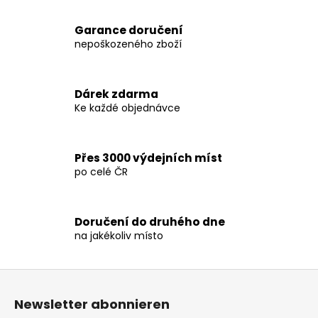
e
t
KŠILTOVKA
e
VENUM
Garance doručení
u
CLASSIC
nepoškozeného zboží
2.0
e
CAP
r
-
e
SAND
Dárek zdarma
-
l
VENUM-
Ke každé objednávce
e
05082-
m
040
e
€24,30
Přes 3000 výdejních míst
n
po celé ČR
t
e
d
e
Doručení do druhého dne
na jakékoliv místo
r
L
i
F
s
u
t
Newsletter abonnieren
ß
e