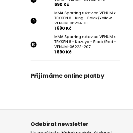
590 Kč
MMA Sparring rukavice VENUM x
TEKKEN 8 - King - Balck/Yellow -
VENUM-06224-111
1 690 Kč
MMA Sparring rukavice VENUM x
TEKKEN 8 - Kazuya - Black/Red -
VENUM-06223-207
1 690 Kč
Přijímáme online platby
Z
á
Odebírat newsletter
p
Nezmeškejte žádné novinky či slevy!