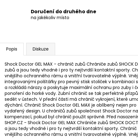
Doručení do druhého dne
na jakékoliv místo
Popis
Diskuze
Shock Doctor GEL MAX - chránič zubů Chrániče zubů SHOCK DO
zubů a jsou tedy vhodné i pro ty nejtvrdší kontaktní sporty. C
vnějšího ochranného rámu a vnitřní tvarovatelné výplně. Vně
integrovanými polštářky pro pevný stisk stoliček v kombinaci 
a rozkládá nárazy a poskytuje maximální ochranu pro zuby i čeli
ponoření do horké vody. Zubní chránič se tak perfektně přizp
sedět v ústech. V přední části má chránič vykrojení, které u
dýchání. Chránič Shock Doctor GEL MAX je oblíbený nejen pro s
vydařený design. U chráničů zubů společnost Shock Doctor nabíz
kompenzací, pokud byl chránič použit správně. Před nasazením
SHOP.CZ - Shock Doctor GEL MAX Chrániče zubů SHOCK DOCTOR
a jsou tedy vhodné i pro ty nejtvrdší kontaktní sporty. Chráni
vnějšího ochranného rámu a vnitřní tvarovatelné výplně. Vně