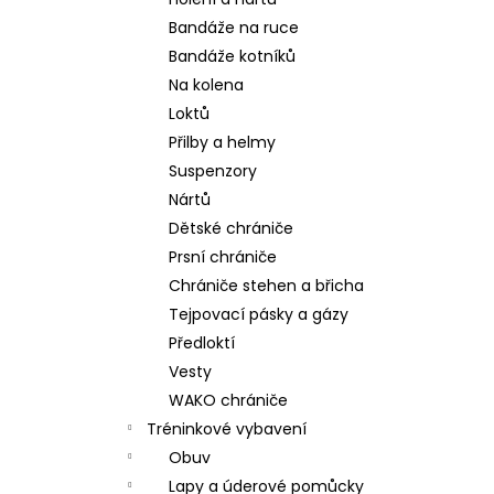
DĚTSKÉ BOXERSKÉ RUKAVICE RIVAL RB-
l
FTR2 FUTURE - RIVALRBFTR2
Bandáže na ruce
1 490 Kč
Bandáže kotníků
Na kolena
Loktů
Přilby a helmy
Suspenzory
Nártů
Dětské chrániče
Prsní chrániče
Chrániče stehen a břicha
Tejpovací pásky a gázy
Předloktí
Vesty
WAKO chrániče
Tréninkové vybavení
Obuv
Lapy a úderové pomůcky