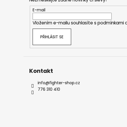
a
t
E-mail
í
Vložením e-mailu souhlasíte s
podmínkami o
PŘIHLÁSIT SE
Kontakt
info
@
fighter-shop.cz
776 310 410