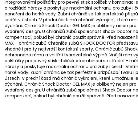
integrovanými polštářky pro pevný stisk stoliček v kombinaci 
a rozkládá nárazy a poskytuje maximální ochranu pro zuby i čeli
ponoření do horké vody. Zubní chránič se tak perfektně přizp
sedět v ústech. V přední části má chránič vykrojení, které u
dýchání. Chránič Shock Doctor GEL MAX je oblíbený nejen pro s
vydařený design. U chráničů zubů společnost Shock Doctor nabíz
kompenzací, pokud byl chránič použit správně. Před nasazení
MAX - chránič zubů Chrániče zubů SHOCK DOCTOR představují 
vhodné i pro ty nejtvrdší kontaktní sporty. Chránič zubů Shock
ochranného rámu a vnitřní tvarovatelné výplně. Vnější rám v
polštářky pro pevný stisk stoliček v kombinaci se střední - mě
nárazy a poskytuje maximální ochranu pro zuby i čelisti. Vnitř
horké vody. Zubní chránič se tak perfektně přizpůsobí tvaru i
ústech. V přední části má chránič vykrojení, které umožňuje 
dýchání. Chránič Shock Doctor GEL MAX je oblíbený nejen pro s
vydařený design. U chráničů zubů společnost Shock Doctor nabíz
kompenzací, pokud byl chránič použit správně. Před nasazení