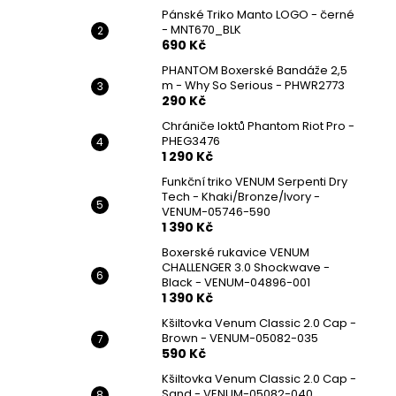
Pánské Triko Manto LOGO - černé
- MNT670_BLK
690 Kč
PHANTOM Boxerské Bandáže 2,5
m - Why So Serious - PHWR2773
290 Kč
Chrániče loktů Phantom Riot Pro -
PHEG3476
1 290 Kč
Funkční triko VENUM Serpenti Dry
Tech - Khaki/Bronze/Ivory -
VENUM-05746-590
1 390 Kč
Boxerské rukavice VENUM
CHALLENGER 3.0 Shockwave -
Black - VENUM-04896-001
1 390 Kč
Kšiltovka Venum Classic 2.0 Cap -
Brown - VENUM-05082-035
590 Kč
Kšiltovka Venum Classic 2.0 Cap -
Sand - VENUM-05082-040