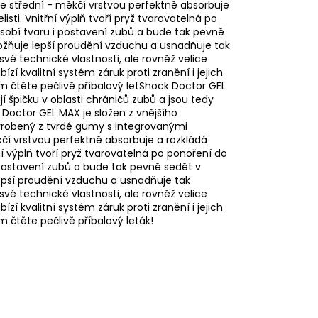
se střední - měkčí vrstvou perfektně absorbuje
sti. Vnitřní výplň tvoří pryž tvarovatelná po
ůsobí tvaru i postavení zubů a bude tak pevně
možňuje lepší proudění vzduchu a usnadňuje tak
vé technické vlastnosti, ale rovněž velice
í kvalitní systém záruk proti zranění i jejich
m čtěte pečlivě příbalový letShock Doctor GEL
špičku v oblasti chráničů zubů a jsou tedy
 Doctor GEL MAX je složen z vnějšího
yrobený z tvrdé gumy s integrovanými
kčí vrstvou perfektně absorbuje a rozkládá
ní výplň tvoří pryž tvarovatelná po ponoření do
 postavení zubů a bude tak pevně sedět v
lepší proudění vzduchu a usnadňuje tak
vé technické vlastnosti, ale rovněž velice
í kvalitní systém záruk proti zranění i jejich
m čtěte pečlivě příbalový leták!