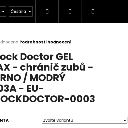
Hledat
Přihlášení
Nákupní
Kimona
Kontakty
Značky
K
Čeština
košík
rné
odnoceno
Podrobnosti hodnocení
cení
ock Doctor GEL
ktu
X - chránič zubů -
RNO / MODRÝ
ček.
03A - EU-
HOCKDOCTOR-0003
Následující
ANTA