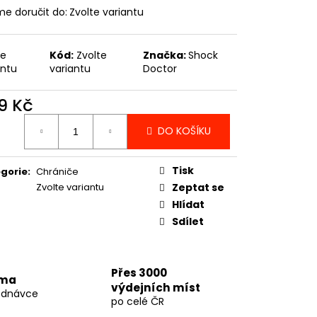
SKÉ BANDÁŽE 2,5 M -
e doručit do:
Zvolte variantu
S - PHWR2773
te
Kód:
Zvolte
Značka:
Shock
antu
variantu
Doctor
9 Kč
ná
DO KOŠÍKU
:
Tisk
gorie
:
Chrániče
Zvolte variantu
Zeptat se
Hlídat
Sdílet
Přes 3000
rma
výdejních míst
ednávce
po celé ČR