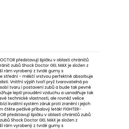
CTOR představují špičku v oblasti chráničů
hránič zubů Shock Doctor GEL MAX je složen z
jší rám vyrobený z tvrdé gumy s
se střední - měkčí vrstvou perfektně absorbuje
sti. Vnitřní výplň tvoří pryž tvarovatelná po
ůsobí tvaru i postavení zubů a bude tak pevně
možňuje lepší proudění vzduchu a usnadňuje tak
vé technické vlastnosti, ale rovněž velice
í kvalitní systém záruk proti zranění i jejich
 čtěte pečlivě příbalový leták! FIGHTER-
 představují špičku v oblasti chráničů zubů
č zubů Shock Doctor GEL MAX je složen z
jší rám vyrobený z tvrdé gumy s