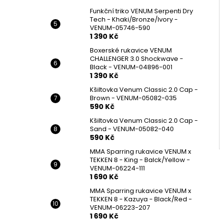
Funkční triko VENUM Serpenti Dry
Tech - Khaki/Bronze/Ivory -
VENUM-05746-590
1 390 Kč
Boxerské rukavice VENUM
CHALLENGER 3.0 Shockwave -
Black - VENUM-04896-001
1 390 Kč
Kšiltovka Venum Classic 2.0 Cap -
Brown - VENUM-05082-035
590 Kč
Kšiltovka Venum Classic 2.0 Cap -
Sand - VENUM-05082-040
590 Kč
MMA Sparring rukavice VENUM x
TEKKEN 8 - King - Balck/Yellow -
VENUM-06224-111
1 690 Kč
MMA Sparring rukavice VENUM x
TEKKEN 8 - Kazuya - Black/Red -
VENUM-06223-207
1 690 Kč