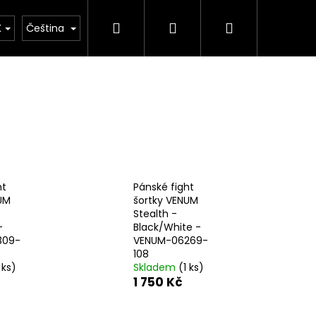
Hledat
Přihlášení
Nákupní
Kimona
Kontakty
Značky
K
Čeština
košík
ht
Pánské fight
UM
šortky VENUM
Stealth -
-
Black/White -
309-
VENUM-06269-
108
 ks)
Skladem
(1 ks)
Následující
1 750 Kč