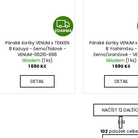
Z
ZDARMA
D
Pánské šortky VENUM x TEKKEN
Pánské šortky VENUM x
A
8 Kazuya - černo/fialové -
8 Yoshimitsu -
VENUM-06210-696
černo/oranžové - V
R
Skladem
(1 ks)
Skladem
06212-112
(1 ks)
1 690 Kč
1 690 Kč
M
DETAIL
DETAIL
A
NAČÍST 12 DALŠÍ
S
1
9
t
O
r
102
položek celk
v
á