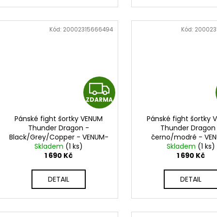
Kód:
20002315666494
Kód:
200023
Z
ZDARMA
D
Pánské fight šortky VENUM
Pánské fight šortky
A
Thunder Dragon -
Thunder Dragon
Black/Grey/Copper - VENUM-
černo/modré - VE
R
Skladem
06242-109
(1 ks)
Skladem
06242-101
(1 ks)
1 690 Kč
1 690 Kč
M
DETAIL
DETAIL
A