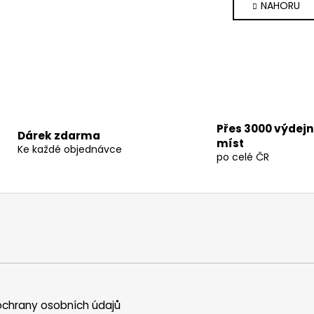
NAHORU
l
n
k
á
o
d
v
a
á
c
n
í
í
p
r
Přes 3000 výdej
v
Dárek zdarma
míst
k
Ke každé objednávce
po celé ČR
y
v
ý
p
i
s
u
chrany osobních údajů