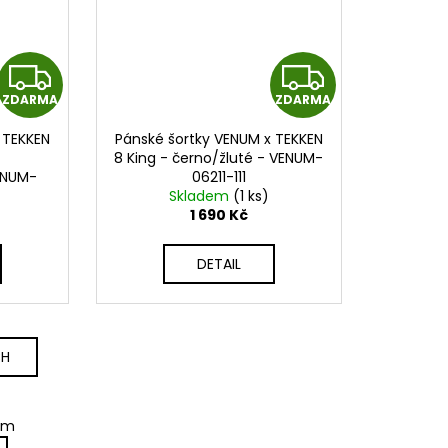
Z
Z
ZDARMA
ZDARMA
D
D
 TEKKEN
Pánské šortky VENUM x TEKKEN
A
A
8 King - černo/žluté - VENUM-
ENUM-
06211-111
R
R
Skladem
(1 ks)
1 690 Kč
M
M
DETAIL
A
A
CH
em