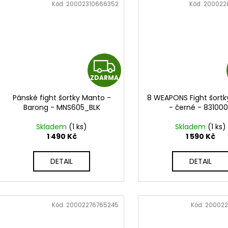
Kód:
20002310666352
Kód:
200022
Z
ZDARMA
D
Pánské fight šortky Manto -
8 WEAPONS Fight šortky
A
Barong - MNS605_BLK
- černé - 83100
R
Skladem
(1 ks)
Skladem
(1 ks)
1 490 Kč
1 590 Kč
M
DETAIL
DETAIL
A
Kód:
20002276765245
Kód:
200022