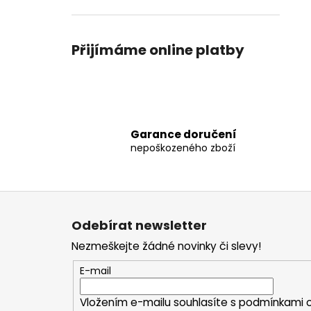
Přijímáme online platby
Garance doručení
nepoškozeného zboží
Z
á
Odebírat newsletter
p
Nezmeškejte žádné novinky či slevy!
a
t
E-mail
í
Vložením e-mailu souhlasíte s
podmínkami o