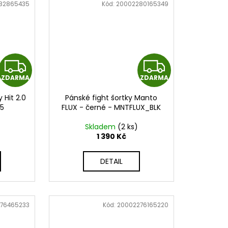
82865435
Kód:
20002280165349
Z
Z
ZDARMA
ZDARMA
D
D
 Hit 2.0
Pánské fight šortky Manto
A
A
05
FLUX - černé - MNTFLUX_BLK
R
R
Skladem
(2 ks)
1 390 Kč
M
M
DETAIL
A
A
76465233
Kód:
20002276165220