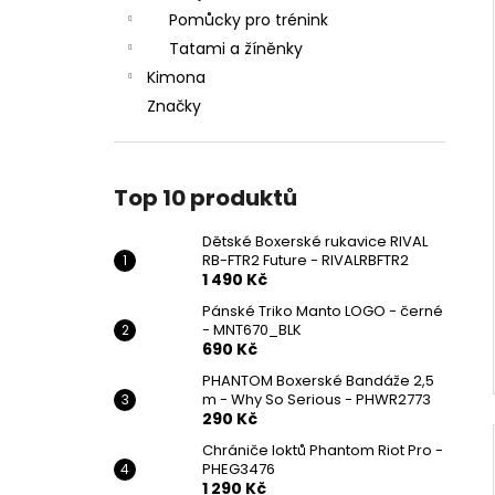
Pomůcky pro trénink
Tatami a žíněnky
Kimona
Značky
Top 10 produktů
Dětské Boxerské rukavice RIVAL
RB-FTR2 Future - RIVALRBFTR2
1 490 Kč
Pánské Triko Manto LOGO - černé
- MNT670_BLK
690 Kč
PHANTOM Boxerské Bandáže 2,5
m - Why So Serious - PHWR2773
290 Kč
Chrániče loktů Phantom Riot Pro -
PHEG3476
1 290 Kč