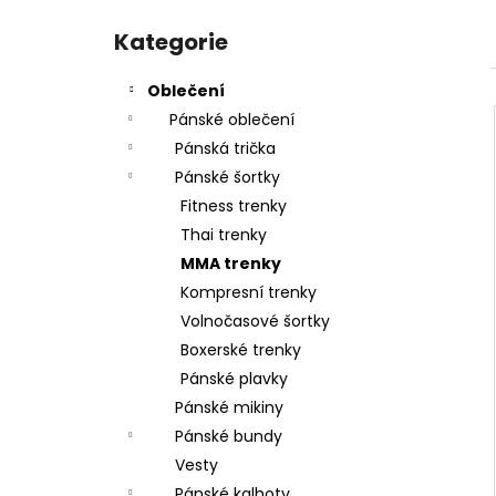
DĚTSKÉ BOXERSKÉ RUKAVICE RIVAL RB-
l
Přeskočit
FTR2 FUTURE - RIVALRBFTR2
kategorie
Kategorie
1 490 Kč
Oblečení
Pánské oblečení
Pánská trička
Pánské šortky
Fitness trenky
Thai trenky
MMA trenky
Kompresní trenky
Volnočasové šortky
Boxerské trenky
Pánské plavky
Pánské mikiny
Pánské bundy
Vesty
Pánské kalhoty