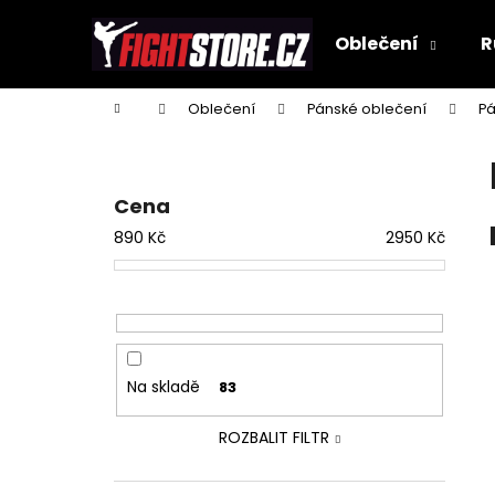
K
Přejít
na
o
Oblečení
R
obsah
Zpět
Zpět
š
do
do
í
Domů
Oblečení
Pánské oblečení
Pá
k
obchodu
obchodu
P
o
s
Cena
t
890
Kč
2950
Kč
r
a
n
n
í
Na skladě
83
p
a
ROZBALIT FILTR
n
e