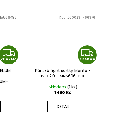
15566489
Kód:
20002311466376
Z
Z
ZDARMA
ZDARMA
D
D
 VENUM
Pánské fight šortky Manto -
A
A
 -
IVO 2.0 - MNS606_BLK
NUM-
R
R
Skladem
(1 ks)
1 490 Kč
M
M
DETAIL
A
A