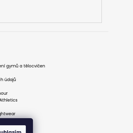
ení gymů a tělocvičen
h údajů
mour
Athletics
ightwear
ouhlasím