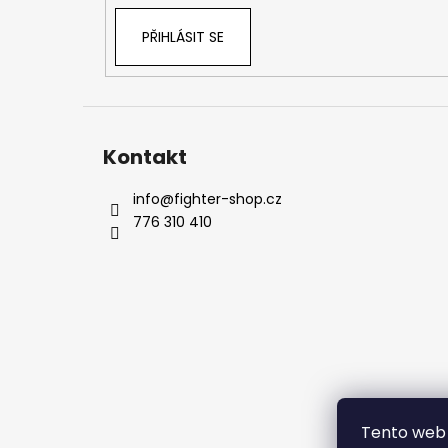
PŘIHLÁSIT SE
Kontakt
info
@
fighter-shop.cz
776 310 410
Tento web 