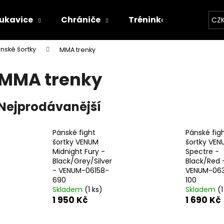
ukavice
Chrániče
Tréninkové vybavení
CZ
nské šortky
MMA trenky
Co potřebujete najít?
MMA trenky
HLEDAT
Nejprodávanější
Pánské fight
Pánské fig
Doporučujeme
šortky VENUM
šortky VEN
Midnight Fury -
Spectre -
Black/Grey/Silver
Black/Red 
- VENUM-06158-
VENUM-06
690
100
Skladem
(1 ks)
Skladem
(1
1 950 Kč
1 690 Kč