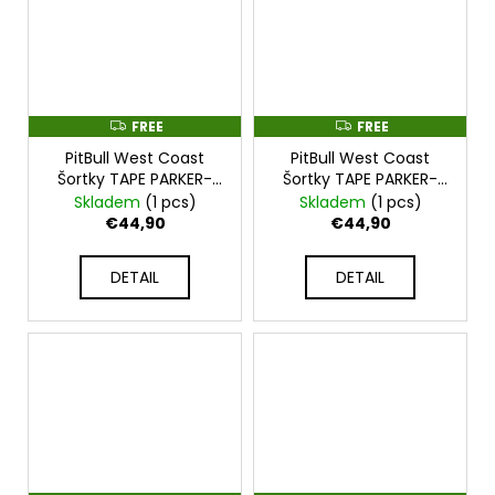
FREE
FREE
F
F
R
R
PitBull West Coast
PitBull West Coast
E
E
E
E
Šortky TAPE PARKER-
Šortky TAPE PARKER-
tmavě modré -
černé -
Skladem
(1 pcs)
Skladem
(1 pcs)
PWC_SHORTPARKER_NAVY
PWC_SHORTPARKER_BLK
€44,90
€44,90
DETAIL
DETAIL