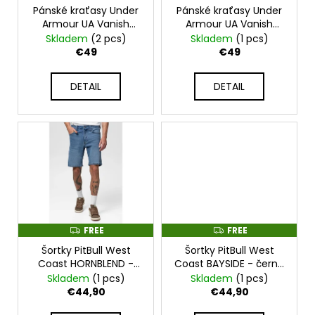
c
r
Pánské kraťasy Under
Pánské kraťasy Under
E
E
o
E
E
Armour UA Vanish
Armour UA Vanish
o
m
Woven 6in - RED -
Woven 6in - černé -
Skladem
(2 pcs)
Skladem
(1 pcs)
d
1373718-690
1373718-013
m
€49
€49
u
e
n
c
DETAIL
DETAIL
d
t
s
BOXERSKÉ
RUKAVICE
VENUM
CHALLENGER
3.0
SHOCKWAVE
-
BLACK
FREE
FREE
F
F
-
R
R
VENUM-
Šortky PitBull West
Šortky PitBull West
E
E
04896-
E
E
Coast HORNBLEND -
Coast BAYSIDE - černé
001
PWC_SHORTSHORN
- PWC_SHORTSBAY
Skladem
(1 pcs)
Skladem
(1 pcs)
€57,30
€44,90
€44,90