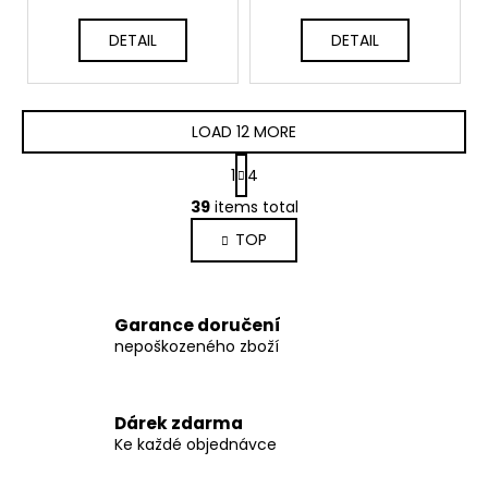
DETAIL
DETAIL
LOAD 12 MORE
P
1
4
a
L
g
39
items total
i
i
TOP
s
n
a
t
t
i
i
n
Garance doručení
o
g
nepoškozeného zboží
n
c
o
n
Dárek zdarma
t
Ke každé objednávce
r
o