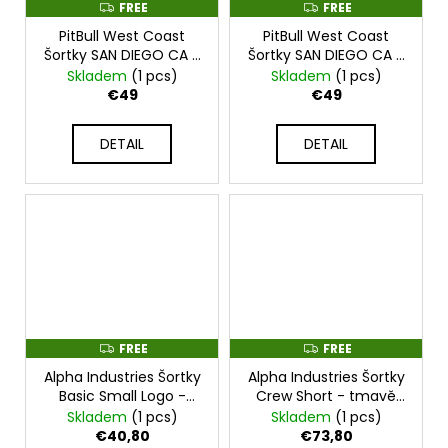
FREE
FREE
F
F
R
R
PitBull West Coast
PitBull West Coast
E
E
E
E
Šortky SAN DIEGO CA -
Šortky SAN DIEGO CA -
tmavě modré -
černé -
Skladem
(1 pcs)
Skladem
(1 pcs)
PWC_SHORTSANDCA_DBLU
PWC_SHORTSANDCA_BLK
€49
€49
DETAIL
DETAIL
FREE
FREE
F
F
R
R
Alpha Industries Šortky
Alpha Industries Šortky
E
E
E
E
Basic Small Logo -
Crew Short - tmavě
černé - 116363-03
zelené - 176203-142
Skladem
(1 pcs)
Skladem
(1 pcs)
€40,80
€73,80