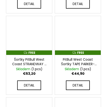
DETAIL
DETAIL
FREE
FREE
F
F
R
R
Šortky PitBull West
PitBull West Coast
E
E
E
E
Coast STRANDWAY -
Šortky TAPE PARKER-
PWC_SHORTSTRAND
tmavě zelené -
Skladem
(1 pcs)
Skladem
(1 pcs)
PWC_SHORTPARKER_GRN
€53,20
€44,90
DETAIL
DETAIL