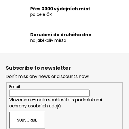
l
Přes 3000 výdejních míst
s
po celé ČR
Doručení do druhého dne
na jakékoliv místo
F
o
Subscribe to newsletter
o
Don't miss any news or discounts now!
t
e
Email
r
Vložením e-mailu souhlasíte s
podmínkami
ochrany osobních údajů
SUBSCRIBE