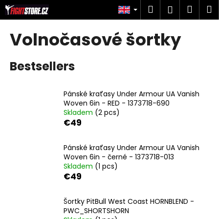
C
Skip
Search
Shop
M
Login
to
a
content
Back
Back
cart
r
Volnočasové šortky
t
W
Bestsellers
h
a
t
Pánské kraťasy Under Armour UA Vanish
a
Woven 6in - RED - 1373718-690
Skladem
(2 pcs)
r
€49
e
y
Pánské kraťasy Under Armour UA Vanish
o
Woven 6in - černé - 1373718-013
u
Skladem
(1 pcs)
€49
l
o
Šortky PitBull West Coast HORNBLEND -
o
PWC_SHORTSHORN
k