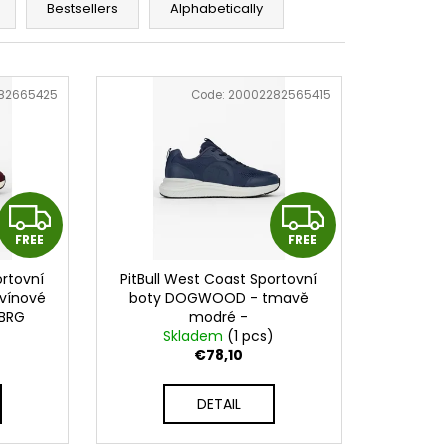
KÉ RUKAVICE BGV1 -
Bestsellers
Alphabetically
PINK
82665425
Code:
20002282565415
F
F
FREE
FREE
R
R
ortovní
PitBull West Coast Sportovní
E
E
 vínové
boty DOGWOOD - tmavě
BRG
modré -
E
E
)
PWC_BTDOGWOOD_BLUE
Skladem
(1 pcs)
€78,10
DETAIL