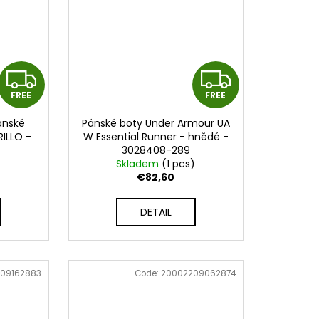
F
F
FREE
FREE
R
R
ánské
Pánské boty Under Armour UA
E
E
ILLO -
W Essential Runner - hnědé -
3028408-289
E
E
BRN
)
Skladem
(1 pcs)
€82,60
DETAIL
09162883
Code:
20002209062874