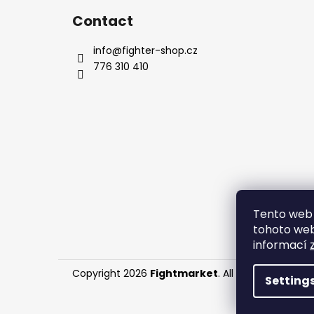
Contact
info
@
fighter-shop.cz
776 310 410
Tento web 
tohoto webu
informací
Copyright 2026
Fightmarket
. All rights reserved.
Setting