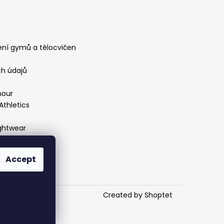
ení gymů a tělocvičen
h údajů
mour
Athletics
ightwear
Accept
West Coast
Created by Shoptet