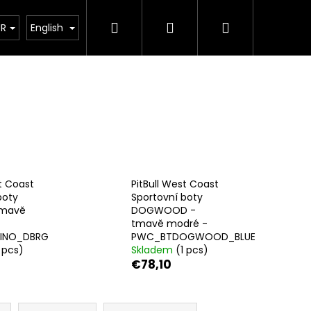
Search
Login
Shopping
Kimona
Kontakty
Brands
UR
English
cart
t Coast
PitBull West Coast
boty
Sportovní boty
tmavě
DOGWOOD -
tmavě modré -
INO_DBRG
PWC_BTDOGWOOD_BLUE
1 pcs)
Skladem
(1 pcs)
€78,10
Next