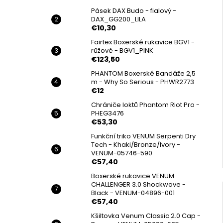
Pásek DAX Budo - fialový -
DAX_GG200_LILA
€10,30
Fairtex Boxerské rukavice BGV1 -
růžové - BGV1_PINK
€123,50
PHANTOM Boxerské Bandáže 2,5
m - Why So Serious - PHWR2773
€12
Chrániče loktů Phantom Riot Pro -
PHEG3476
€53,30
Funkční triko VENUM Serpenti Dry
Tech - Khaki/Bronze/Ivory -
VENUM-05746-590
€57,40
Boxerské rukavice VENUM
CHALLENGER 3.0 Shockwave -
Black - VENUM-04896-001
€57,40
Kšiltovka Venum Classic 2.0 Cap -