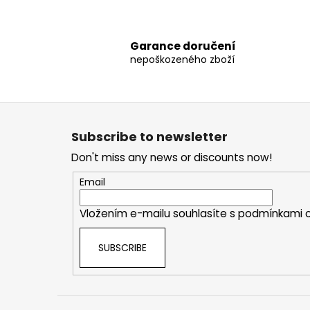
Garance doručení
nepoškozeného zboží
F
o
Subscribe to newsletter
o
Don't miss any news or discounts now!
t
e
Email
r
Vložením e-mailu souhlasíte s
podmínkami o
SUBSCRIBE