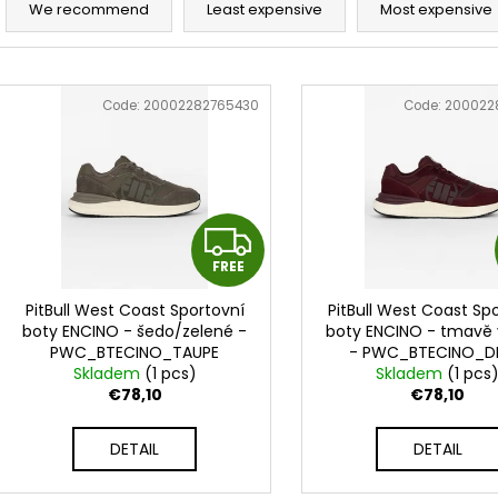
PÁSEK DAX BUDO - FIALOVÝ -
FAIRTEX BOXERS
r
We recommend
Least expensive
Most expensive
DAX_GG200_LILA
RŮŽOVÉ - BGV1_
o
€10,30
€123,50
d
L
u
i
Code:
20002282765430
Code:
200022
c
s
t
t
s
o
o
f
F
r
p
t
FREE
R
r
i
o
PitBull West Coast Sportovní
PitBull West Coast Sp
E
n
boty ENCINO - šedo/zelené -
boty ENCINO - tmavě
d
PWC_BTECINO_TAUPE
- PWC_BTECINO_D
g
u
E
Skladem
(1 pcs)
Skladem
(1 pcs
c
€78,10
€78,10
t
DETAIL
DETAIL
s