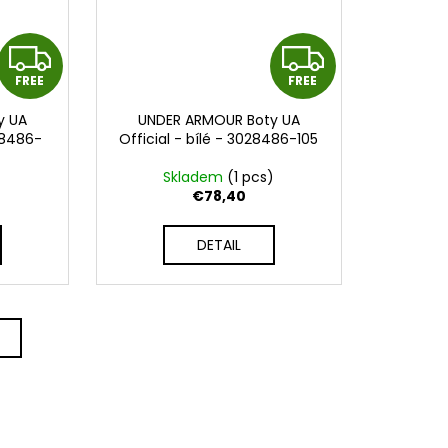
F
F
FREE
FREE
R
R
y UA
UNDER ARMOUR Boty UA
E
E
28486-
Official - bílé - 3028486-105
E
E
)
Skladem
(1 pcs)
€78,40
DETAIL