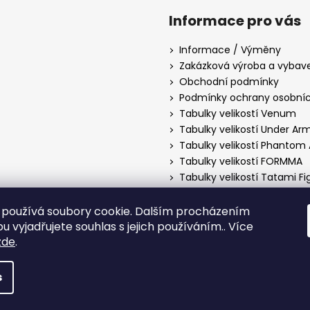
Informace pro vás
Informace / Výměny
Zakázková výroba a vybav
Obchodní podmínky
Podmínky ochrany osobníc
Tabulky velikostí Venum
Tabulky velikostí Under Ar
Tabulky velikostí Phantom 
Tabulky velikostí FORMMA
Tabulky velikostí Tatami F
Tabulky velikostí Manto
Tabulky velikostí Hayabusa
používá soubory cookie. Dalším procházením
Tabulky velikostí PittBull 
 vyjadřujete souhlas s jejich používáním.. Více
zde
.
s