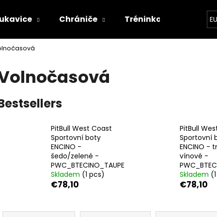
ukavice
Chrániče
Tréninkové vybavení
E
olnočasová
hat are you looking for?
Volnočasová
SEARCH
Bestsellers
PitBull West Coast
PitBull Wes
We recommend
Sportovní boty
Sportovní 
ENCINO -
ENCINO - 
šedo/zelené -
vínové -
PWC_BTECINO_TAUPE
PWC_BTEC
Skladem
(1 pcs)
Skladem
(
€78,10
€78,10
P