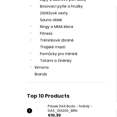
Boxovací pytle a hrušky
Zátěžové vesty
Sauna oblek
Ringy a MMA klece
Fitness
Tréninkové zbraně
Thajské masti
Pomůcky pro trénink
Tatami a žíněnky
Kimona
Brands
Top 10 Products
Pásek DAX Budo - hnědý -
DAX_GG200_BRN
€10,30