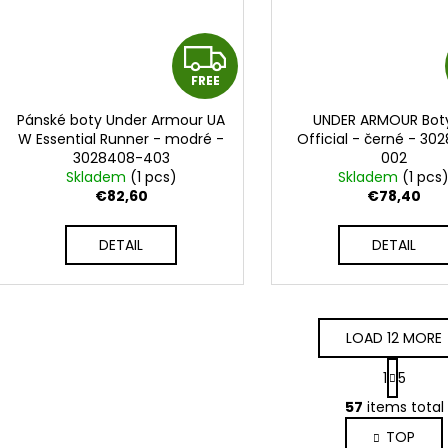
F
FREE
R
Pánské boty Under Armour UA
UNDER ARMOUR Bot
E
W Essential Runner - modré -
Official - černé - 30
3028408-403
002
E
Skladem
(1 pcs)
Skladem
(1 pcs
€82,60
€78,40
DETAIL
DETAIL
LOAD 12 MORE
P
1
5
a
L
g
57
items total
i
i
TOP
s
n