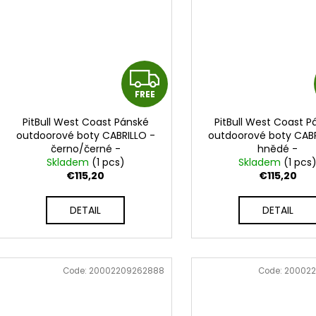
F
FREE
R
PitBull West Coast Pánské
PitBull West Coast P
E
outdoorové boty CABRILLO -
outdoorové boty CABR
černo/černé -
hnědé -
E
PWC_BTCABRILLO_BLK
Skladem
(1 pcs)
PWC_BTCABRILLO_
Skladem
(1 pcs
€115,20
€115,20
DETAIL
DETAIL
Code:
20002209262888
Code:
200022