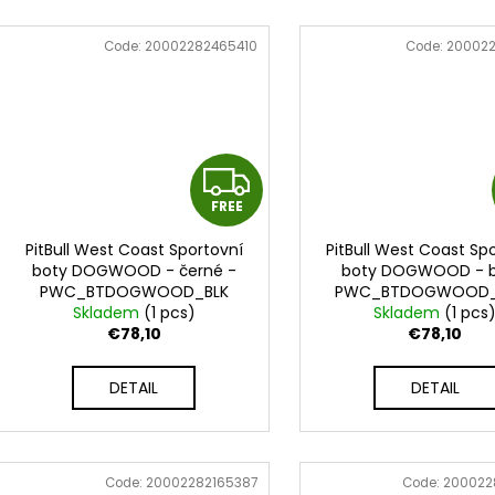
Code:
20002282465410
Code:
200022
F
FREE
R
PitBull West Coast Sportovní
PitBull West Coast Sp
E
boty DOGWOOD - černé -
boty DOGWOOD - bí
PWC_BTDOGWOOD_BLK
PWC_BTDOGWOOD
E
Skladem
(1 pcs)
Skladem
(1 pcs
€78,10
€78,10
DETAIL
DETAIL
Code:
20002282165387
Code:
200022