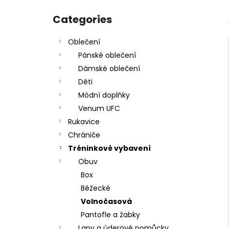
PÁSEK DAX BUDO - HNĚDÝ -
Skip
DAX_GG200_BRN
categories
Categories
€10,30
Oblečení
Pánské oblečení
Dámské oblečení
Děti
Módní doplňky
Venum UFC
Rukavice
Chrániče
Tréninkové vybavení
Obuv
Box
Běžecké
Volnočasová
Pantofle a žabky
Lapy a úderové pomůcky