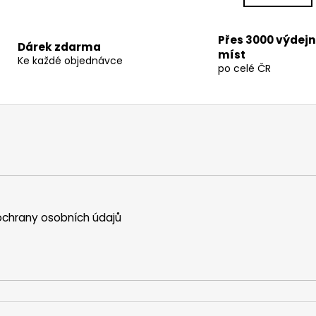
a
t
t
i
i
n
Přes 3000 výdej
Dárek zdarma
o
míst
g
Ke každé objednávce
n
po celé ČR
c
o
n
t
r
o
l
s
chrany osobních údajů