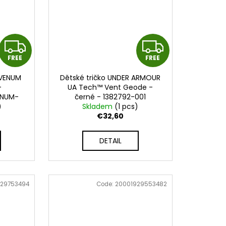
F
F
FREE
FREE
R
R
 VENUM
Dětské tričko UNDER ARMOUR
E
E
-
UA Tech™ Vent Geode -
ENUM-
černé - 1382792-001
E
E
)
Skladem
(1 pcs)
€32,60
DETAIL
929753494
Code:
20001929553482