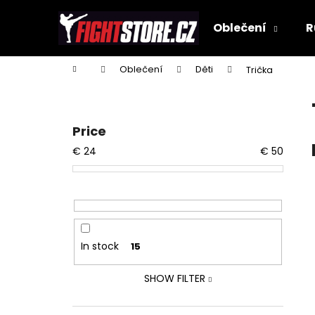
C
Skip
to
a
Oblečení
R
content
Back
Back
r
shopping
shopping
t
Home
Oblečení
Děti
Trička
W
S
i
d
Price
e
€
24
€
50
b
a
r
In stock
15
SHOW FILTER