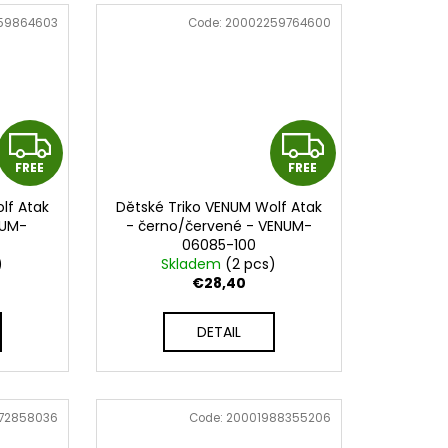
59864603
Code:
20002259764600
F
F
FREE
FREE
R
R
lf Atak
Dětské Triko VENUM Wolf Atak
E
E
NUM-
- černo/červené - VENUM-
06085-100
E
E
)
Skladem
(2 pcs)
€28,40
DETAIL
72858036
Code:
20001988355206