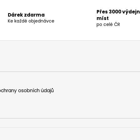
t
i
i
n
Přes 3000 výdej
Dárek zdarma
o
míst
g
Ke každé objednávce
n
po celé ČR
c
o
n
t
r
o
l
s
chrany osobních údajů