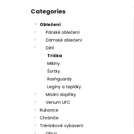
SPORTOVNÍ TAŠKA VENUM TRAINER LITE
Skip
EVO SPORTS - ČERNO/BÍLÁ - VENUM-
categories
Categories
03830-108
€77,90
Oblečení
Pánské oblečení
Dámské oblečení
Děti
Trička
Mikiny
Šortky
Rashguardy
Legíny a tepláky
Módní doplňky
Venum UFC
Rukavice
Chrániče
Tréninkové vybavení
Obuv