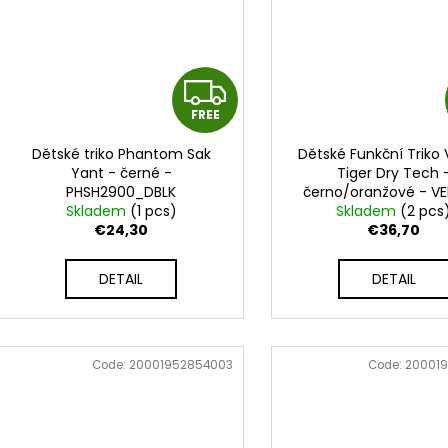
F
FREE
R
Dětské triko Phantom Sak
Dětské Funkční Triko
E
Yant - černé -
Tiger Dry Tech 
PHSH2900_DBLK
černo/oranžové - V
E
Skladem
(1 pcs)
Skladem
05377-117
(2 pcs
€24,30
€36,70
DETAIL
DETAIL
Code:
20001952854003
Code:
20001