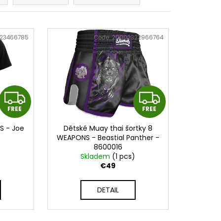
SKÉ BANDÁŽE 2,5 M -
S - PHWR2773
23466785
Code:
20002322966764
F
F
FREE
FREE
R
R
S - Joe
Dětské Muay thai šortky 8
E
E
WEAPONS - Beastial Panther -
8600016
E
E
)
Skladem
(1 pcs)
€49
DETAIL