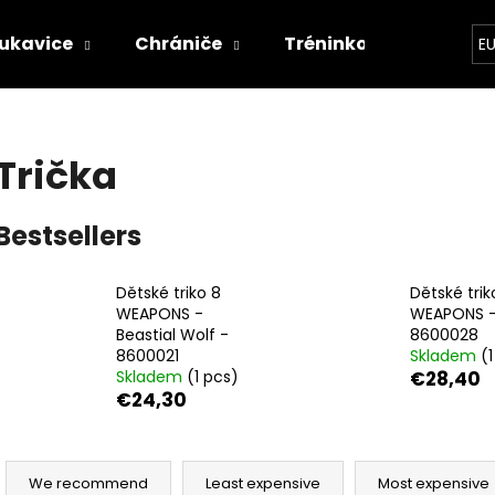
ukavice
Chrániče
Tréninkové vybavení
E
hat are you looking for?
Trička
SEARCH
Bestsellers
Dětské triko 8
Dětské trik
We recommend
WEAPONS -
WEAPONS -
Beastial Wolf -
8600028
8600021
Skladem
(
Skladem
(1 pcs)
€28,40
€24,30
P
r
We recommend
Least expensive
Most expensive