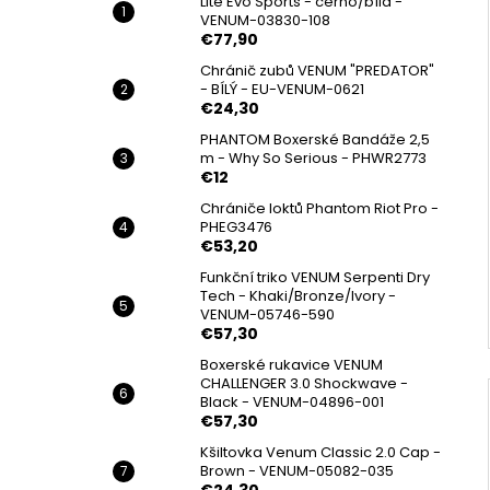
Lite Evo Sports - černo/bílá -
VENUM-03830-108
€77,90
Chránič zubů VENUM "PREDATOR"
- BÍLÝ - EU-VENUM-0621
€24,30
PHANTOM Boxerské Bandáže 2,5
m - Why So Serious - PHWR2773
€12
Chrániče loktů Phantom Riot Pro -
PHEG3476
€53,20
Funkční triko VENUM Serpenti Dry
Tech - Khaki/Bronze/Ivory -
VENUM-05746-590
€57,30
Boxerské rukavice VENUM
CHALLENGER 3.0 Shockwave -
Black - VENUM-04896-001
€57,30
Kšiltovka Venum Classic 2.0 Cap -
Brown - VENUM-05082-035
€24,30