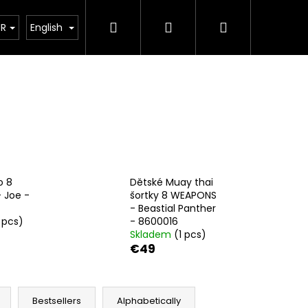
Search
Login
Shopping
Kimona
Kontakty
Brands
UR
English
cart
o 8
Dětské Muay thai
 Joe -
šortky 8 WEAPONS
- Beastial Panther
1 pcs)
- 8600016
Skladem
(1 pcs)
€49
Next
Bestsellers
Alphabetically