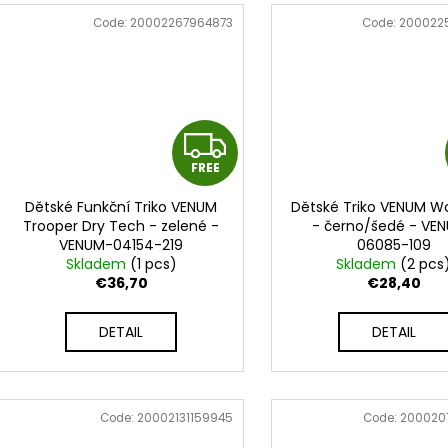
Code:
20002267964873
Code:
200022
F
FREE
R
Dětské Funkční Triko VENUM
Dětské Triko VENUM Wo
E
Trooper Dry Tech - zelené -
- černo/šedé - VE
VENUM-04154-219
06085-109
E
Skladem
(1 pcs)
Skladem
(2 pcs
€36,70
€28,40
DETAIL
DETAIL
Code:
20002131159945
Code:
200020