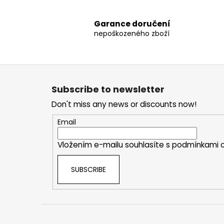
Garance doručení
nepoškozeného zboží
F
o
Subscribe to newsletter
o
Don't miss any news or discounts now!
t
e
Email
r
Vložením e-mailu souhlasíte s
podmínkami o
SUBSCRIBE