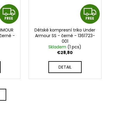
F
F
FREE
FREE
R
R
ARMOUR
Dětské kompresní triko Under
E
E
 černé -
Armour SS - černé - 1361723-
001
E
E
)
Skladem
(1 pcs)
€28,80
DETAIL