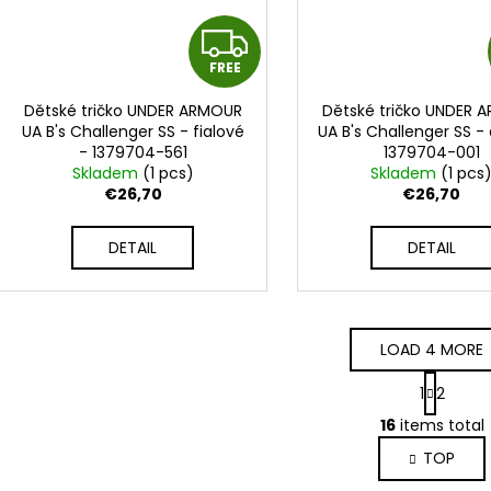
F
FREE
R
Dětské tričko UNDER ARMOUR
Dětské tričko UNDER 
E
UA B's Challenger SS - fialové
UA B's Challenger SS -
- 1379704-561
1379704-001
E
Skladem
(1 pcs)
Skladem
(1 pcs
€26,70
€26,70
DETAIL
DETAIL
LOAD 4 MORE
P
1
2
a
L
g
16
items total
i
i
TOP
s
n
a
t