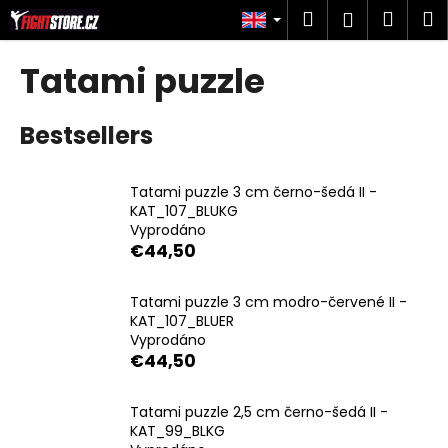
C
Skip
Search
Shop
M
Login
to
a
content
Back
Back
cart
r
Tatami puzzle
t
W
Bestsellers
h
a
t
Tatami puzzle 3 cm černo-šedá II -
a
KAT_107_BLUKG
Vyprodáno
r
€44,50
e
y
Tatami puzzle 3 cm modro-červené II -
o
KAT_107_BLUER
u
Vyprodáno
€44,50
l
o
Tatami puzzle 2,5 cm černo-šedá II -
o
KAT_99_BLKG
k