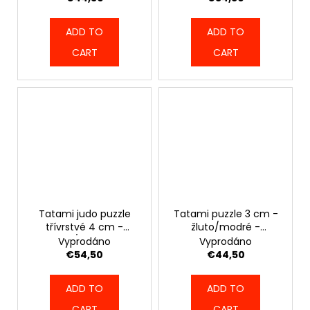
ADD TO
ADD TO
CART
CART
Tatami judo puzzle
Tatami puzzle 3 cm -
třívrstvé 4 cm -
žluto/modré -
žluto/modré -
6293_YBLUE
Vyprodáno
Vyprodáno
6524_YBLUE
€54,50
€44,50
ADD TO
ADD TO
CART
CART