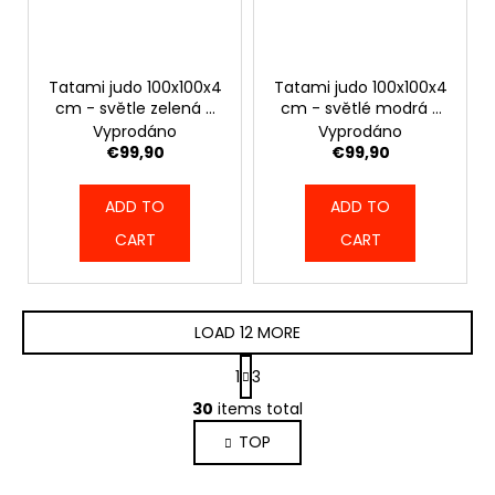
Tatami judo 100x100x4
Tatami judo 100x100x4
cm - světle zelená -
cm - světlé modrá -
4967_SVTGRN_100
4967_SVTBLUE_100
Vyprodáno
Vyprodáno
€99,90
€99,90
ADD TO
ADD TO
CART
CART
LOAD 12 MORE
P
1
3
a
L
g
30
items total
i
i
TOP
s
n
a
t
t