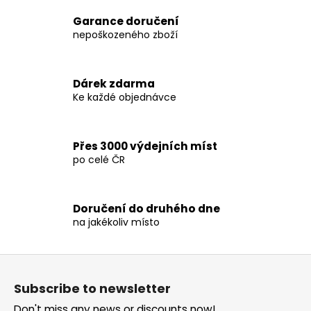
i
i
n
Garance doručení
o
g
nepoškozeného zboží
n
c
o
n
Dárek zdarma
t
Ke každé objednávce
r
o
l
Přes 3000 výdejních míst
s
po celé ČR
Doručení do druhého dne
na jakékoliv místo
F
o
Subscribe to newsletter
o
Don't miss any news or discounts now!