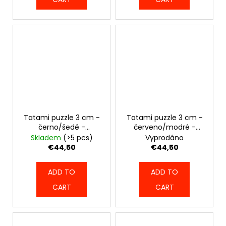
Tatami puzzle 3 cm -
Tatami puzzle 3 cm -
černo/šedé -
červeno/modré -
6262_BLKG
6281_REDB
Skladem
(>5 pcs)
Vyprodáno
€44,50
€44,50
ADD TO
ADD TO
CART
CART