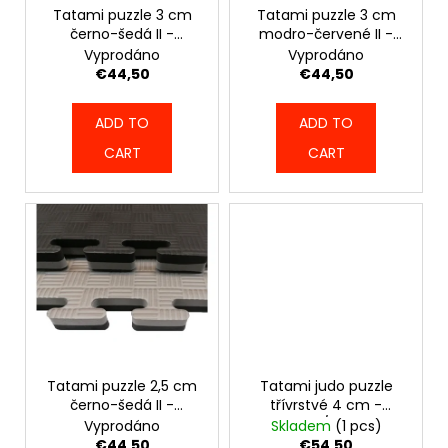
c
r
Tatami puzzle 3 cm
Tatami puzzle 3 cm
o
černo-šedá II -
modro-červené II -
o
m
KAT_107_BLUKG
KAT_107_BLUER
Vyprodáno
Vyprodáno
d
m
€44,50
€44,50
u
e
n
c
ADD TO
ADD TO
d
t
CART
CART
s
PHANTOM
BOXERSKÉ
BANDÁŽE
2,5
M
-
WHY
SO
SERIOUS
-
PHWR2773
Tatami puzzle 2,5 cm
Tatami judo puzzle
€14,50
černo-šedá II -
třívrstvé 4 cm -
KAT_99_BLKG
červeno/modré -
Vyprodáno
Skladem
(1 pcs)
6522_REDB
€44,50
€54,50