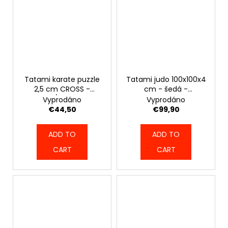
Tatami karate puzzle
Tatami judo 100x100x4
2,5 cm CROSS -
cm - šedá -
žluto/modré -
4967_GREY_100
Vyprodáno
Vyprodáno
6249_ZBLUE
€44,50
€99,90
ADD TO
ADD TO
CART
CART