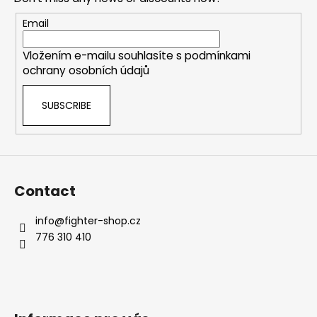
t
e
Email
r
Vložením e-mailu souhlasíte s
podmínkami
ochrany osobních údajů
SUBSCRIBE
Contact
info
@
fighter-shop.cz
776 310 410