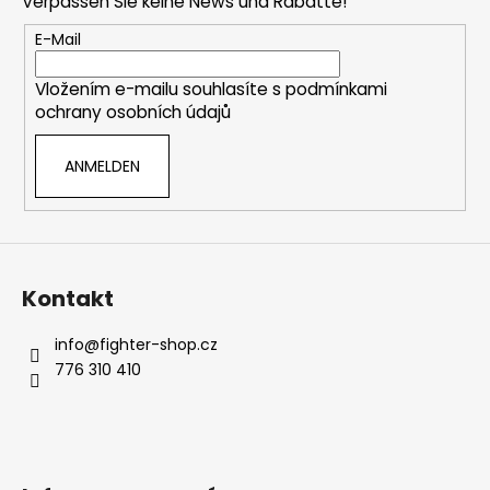
Verpassen Sie keine News und Rabatte!
z
e
E-Mail
i
Vložením e-mailu souhlasíte s
podmínkami
l
ochrany osobních údajů
e
ANMELDEN
Kontakt
info
@
fighter-shop.cz
776 310 410