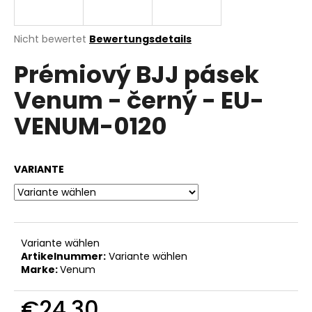
T
E
Die
Nicht bewertet
Bewertungsdetails
durchschnittliche
SUCHEN
Prémiový BJJ pásek
Produktbewertung
N
ist
Venum - černý - EU-
0,0
L
von
W
VENUM-0120
5
O
i
Sternen.
r
S
e
VARIANTE
m
p
f
e
h
Variante wählen
l
Artikelnummer:
Variante wählen
e
Marke:
Venum
n
€24,30