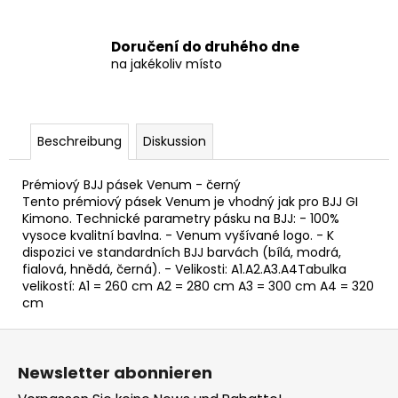
Doručení do druhého dne
na jakékoliv místo
Beschreibung
Diskussion
Prémiový BJJ pásek Venum - černý
Tento prémiový pásek Venum je vhodný jak pro BJJ GI
Kimono. Technické parametry pásku na BJJ: - 100%
vysoce kvalitní bavlna. - Venum vyšívané logo. - K
dispozici ve standardních BJJ barvách (bílá, modrá,
fialová, hnědá, černá). - Velikosti: A1.A2.A3.A4Tabulka
velikostí: A1 = 260 cm A2 = 280 cm A3 = 300 cm A4 = 320
cm
F
u
Newsletter abonnieren
ß