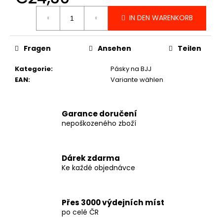
BOXERSKÉ
Verkaufspreis:
RUKAVICE
IN DEN WARENKORB
VENUM
STEALTH
-
Fragen
Ansehen
Teilen
KHAKI/DARK
GREEN
-
Kategorie
:
Pásky na BJJ
VENUM-
EAN
:
Variante wählen
06265-
459
€90,30
Garance doručení
nepoškozeného zboží
Dárek zdarma
Ke každé objednávce
Přes 3000 výdejních míst
po celé ČR