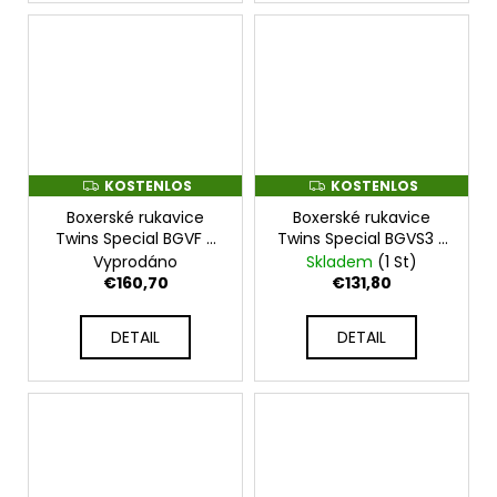
KOSTENLOS
KOSTENLOS
K
K
O
O
Boxerské rukavice
Boxerské rukavice
S
S
T
T
Twins Special BGVF -
Twins Special BGVS3 -
E
E
černé - TWBGBGVF
Grey -
Vyprodáno
Skladem
(1 St)
N
N
TWS_BGVS3_GREY
L
L
€160,70
€131,80
O
O
S
S
DETAIL
DETAIL