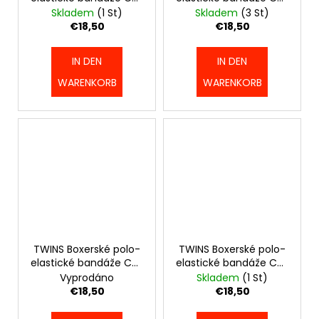
PÁSEK
4,5 m - Růžové -
4,5 m - Neon Green -
Skladem
(1 St)
Skladem
(3 St)
DAX
TWINS_CH5_PINK
TWINS_CH5_NEONGREEN
€18,50
€18,50
BUDO
-
FIALOVÝ
IN DEN
IN DEN
-
DAX_GG200_LILA
WARENKORB
WARENKORB
€10,30
TWINS Boxerské polo-
TWINS Boxerské polo-
elastické bandáže CH5
elastické bandáže CH5
4,5 m - modré -
4,5 m - šedé -
Vyprodáno
Skladem
(1 St)
TWINS_CH5_BLUE
TWINS_CH5_GRY
€18,50
€18,50