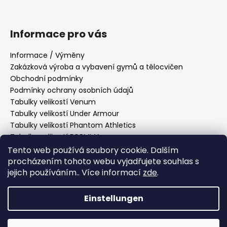
Informace pro vás
Informace / Výměny
Zakázková výroba a vybavení gymů a tělocvičen
Obchodní podmínky
Podmínky ochrany osobních údajů
Tabulky velikostí Venum
Tabulky velikostí Under Armour
Tabulky velikostí Phantom Athletics
Tabulky velikostí FORMMA
Tabulky velikostí Tatami Fightwear
Tento web používá soubory cookie. Dalším
Tabulky velikostí Manto
procházením tohoto webu vyjadřujete souhlas s
jejich používáním.. Více informací
zde
.
Tabulky velikostí Hayabusa
Tabulky velikostí PittBull West Coast
Einstellungen
Erstellt von Shoptet