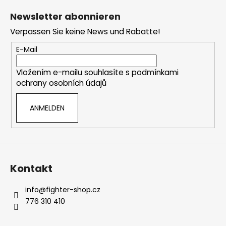
r
u
u
e
Newsletter abonnieren
n
ß
l
g
Verpassen Sie keine News und Rabatte!
e
z
m
e
E-Mail
e
i
n
Vložením e-mailu souhlasíte s
podmínkami
l
t
ochrany osobních údajů
e
e
d
ANMELDEN
e
r
L
i
s
t
Kontakt
e
info
@
fighter-shop.cz
776 310 410