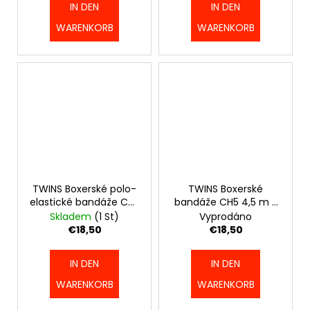
IN DEN
IN DEN
WARENKORB
WARENKORB
TWINS Boxerské polo-
TWINS Boxerské
elastické bandáže CH5
bandáže CH5 4,5 m -
4,5 m - bílé -
černá -
Skladem
(1 St)
Vyprodáno
TWINS_CH5_WHT
TWINS_CH5_BLK
€18,50
€18,50
IN DEN
IN DEN
WARENKORB
WARENKORB