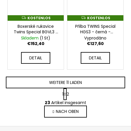
KOSTENLOS
KOSTENLOS
K
K
O
O
Boxerské rukavice
Přilba TWINS Special
S
S
T
T
Twins Special BGVL3 -
HGS3 - černá -
E
E
latte -
TWS_HGS3_BLK
Skladem
(1 St)
Vyprodáno
N
N
TWS_BGVL3_LATTE
L
L
€152,40
€127,60
O
O
S
S
DETAIL
DETAIL
WEITERE 11 LADEN
P
1
2
a
S
g
23
Artikel insgesamt
t
i
NACH OBEN
e
n
i
u
e
e
F
r