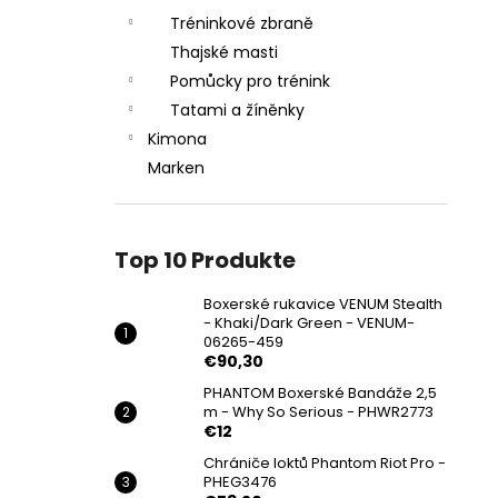
Tréninkové zbraně
Thajské masti
Pomůcky pro trénink
Tatami a žíněnky
Kimona
Marken
Top 10 Produkte
Boxerské rukavice VENUM Stealth
- Khaki/Dark Green - VENUM-
06265-459
€90,30
PHANTOM Boxerské Bandáže 2,5
m - Why So Serious - PHWR2773
€12
Chrániče loktů Phantom Riot Pro -
PHEG3476