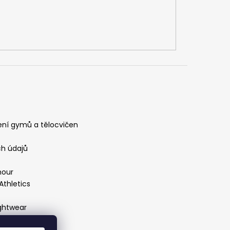
ení gymů a tělocvičen
h údajů
mour
Athletics
ightwear