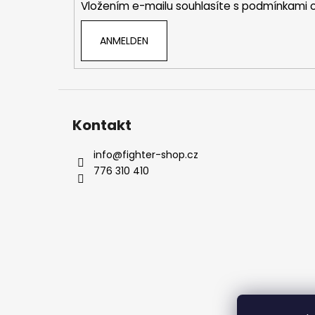
Vložením e-mailu souhlasíte s
podmínkami o
l
e
ANMELDEN
Kontakt
info
@
fighter-shop.cz
776 310 410