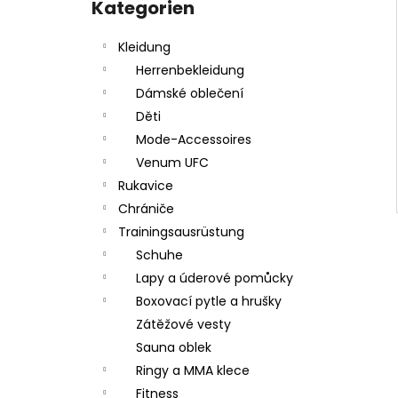
BOXERSKÉ RUKAVICE VENUM STEALTH -
überspringen
Kategorien
KHAKI/DARK GREEN - VENUM-06265-
459
Kleidung
€90,30
Herrenbekleidung
Dámské oblečení
Děti
Mode-Accessoires
Venum UFC
Rukavice
Chrániče
Trainingsausrüstung
Schuhe
Lapy a úderové pomůcky
Boxovací pytle a hrušky
Zátěžové vesty
Sauna oblek
Ringy a MMA klece
Fitness