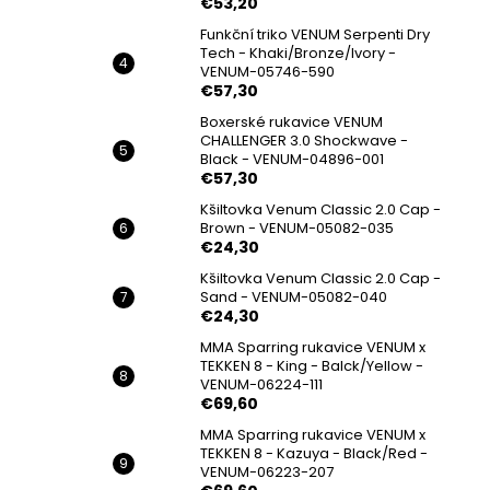
€53,20
Funkční triko VENUM Serpenti Dry
Tech - Khaki/Bronze/Ivory -
VENUM-05746-590
€57,30
Boxerské rukavice VENUM
CHALLENGER 3.0 Shockwave -
Black - VENUM-04896-001
€57,30
Kšiltovka Venum Classic 2.0 Cap -
Brown - VENUM-05082-035
€24,30
Kšiltovka Venum Classic 2.0 Cap -
Sand - VENUM-05082-040
€24,30
MMA Sparring rukavice VENUM x
TEKKEN 8 - King - Balck/Yellow -
VENUM-06224-111
€69,60
MMA Sparring rukavice VENUM x
TEKKEN 8 - Kazuya - Black/Red -
VENUM-06223-207