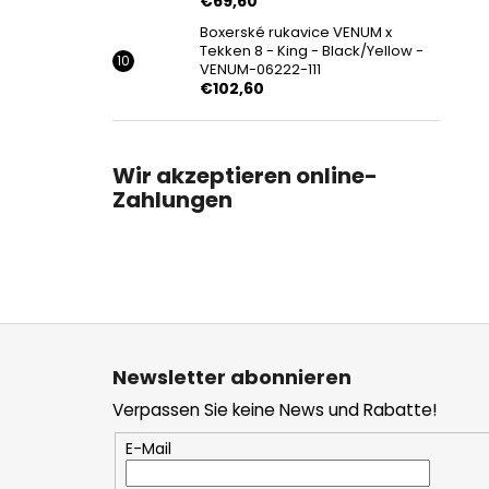
€69,60
Boxerské rukavice VENUM x
Tekken 8 - King - Black/Yellow -
VENUM-06222-111
€102,60
Wir akzeptieren online-
Zahlungen
F
u
Newsletter abonnieren
ß
Verpassen Sie keine News und Rabatte!
z
e
E-Mail
i