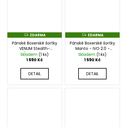
ZDARMA
ZDARMA
Z
Z
D
D
Pánské Boxerské šortky
Pánské Boxerské šortky
A
A
R
R
VENUM Stealth-
Manto - IVO 2.0 -
M
M
Black/White - VENUM-
MNS607_BLK
Skladem
(1 ks)
Skladem
(1 ks)
A
A
06268-108
1 690 Kč
1 590 Kč
DETAIL
DETAIL