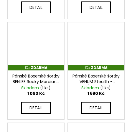
DETAIL
DETAIL
ZDARMA
ZDARMA
Z
Z
D
D
Pánské Boxerské šortky
Pánské Boxerské šortky
A
A
R
R
BENLEE Rocky Marciano
VENUM Stealth -
M
M
BONAVENTURE -
Khaki/Dark Green -
Skladem
(1 ks)
Skladem
(1 ks)
A
A
černo/zelené -
VENUM-06268-459
1 090 Kč
1 690 Kč
190074_1589
DETAIL
DETAIL