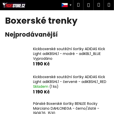
K
Přejít
Hledat
Náku
M
Přihlášen
na
o
obsah
Zpět
Zpět
košík
š
Boxerské trenky
í
C
k
Nejprodávanější
o
p
o
Kickboxerské soutěžní šortky ADIDAS Kick
t
Light adiKBSHL1 - modré - adiKBL1_BLUE
Vyprodáno
ř
1 190 Kč
e
b
Kickboxerské soutěžní šortky ADIDAS Kick
u
Light adiKBSHL1 - červené - adiKBSHL1_RED
j
Skladem
(1 ks)
1 190 Kč
e
t
Pánské Boxerské šortky BENLEE Rocky
e
Marciano DAHLONEGA - černo/zlaté -
n
190876_1530