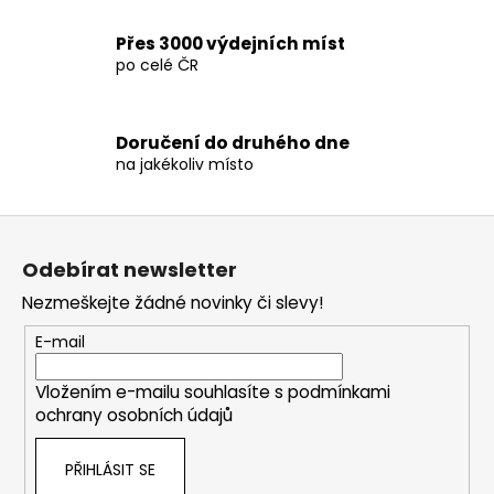
y
v
Přes 3000 výdejních míst
ý
po celé ČR
p
i
s
Doručení do druhého dne
u
na jakékoliv místo
Z
á
Odebírat newsletter
p
Nezmeškejte žádné novinky či slevy!
a
t
E-mail
í
Vložením e-mailu souhlasíte s
podmínkami
ochrany osobních údajů
PŘIHLÁSIT SE