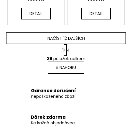
VENUM-05678-615
DETAIL
DETAIL
NAČÍST 12 DALŠÍCH
S
1
4
t
O
r
39
položek celkem
v
á
NAHORU
l
n
k
á
o
d
v
a
Garance doručení
á
c
nepoškozeného zboží
n
í
í
p
r
Dárek zdarma
v
Ke každé objednávce
k