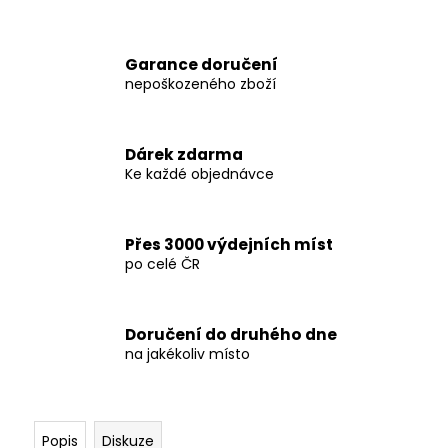
č
u
j
Garance doručení
e
nepoškozeného zboží
m
e
Dárek zdarma
PÁSEK
Ke každé objednávce
DAX
BUDO
-
HNĚDÝ
Přes 3000 výdejních míst
-
po celé ČR
DAX_GG200_BRN
250
Kč
Doručení do druhého dne
na jakékoliv místo
Popis
Diskuze