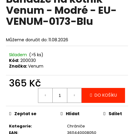
je
a
Venum - Modré - EU-
0,0
z
j
VENUM-0173-Blu
5
í
hvězdiček.
t
?
Můžeme doručit do:
11.08.2026
Skladem
(>5 ks)
Kód:
200030
Značka:
Venum
HLEDAT
365 Kč
Měrná
D
DO KOŠÍKU
cena:
o
p
Zeptat se
Hlídat
Sdílet
o
r
Kategorie
:
Chrániče
u
EAN
:
3611440008050