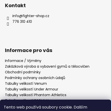
Kontakt
info
@
fighter-shop.cz
776 310 410
Informace pro vás
Informace / Výměny
Zakázková výroba a vybavení gymů a tělocvičen
Obchodní podmínky
Podmínky ochrany osobních údajů
Tabulky velikostí Venum
Tabulky velikostí Under Armour
Tabulky velikostí Phantom Athletics
Tabulky velikostí FORMMA
Tabulky velikostí Tatami Fightwear
Tento web používá soubory cookie. Dalším