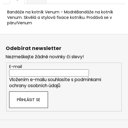
Bandáže na kotník Venum - ModréBandáže na kotník
Venum. Skvělá a stylová fixace kotníku. Prodává se v
páru!Venum
Z
á
Odebírat newsletter
p
Nezmeškejte žádné novinky či slevy!
a
t
E-mail
í
Vložením e-mailu souhlasíte s
podmínkami
ochrany osobních údajů
PŘIHLÁSIT SE