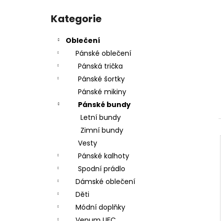
SPORTOVNÍ TAŠKA VENUM TRAINER LITE
l
Přeskočit
EVO SPORTS - ČERNO/BÍLÁ - VENUM-
kategorie
Kategorie
03830-108
1 890 Kč
Oblečení
Pánské oblečení
Pánská trička
Pánské šortky
Pánské mikiny
Pánské bundy
Letní bundy
Zimní bundy
Vesty
Pánské kalhoty
Spodní prádlo
Dámské oblečení
Děti
Módní doplňky
Venum UFC