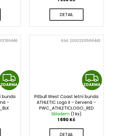
M
M
DETAIL
A
A
313766446
Kód:
20002313566443
Z
Z
ZDARMA
ZDARMA
D
D
ní bunda
Pitbull West Coast letní bunda
A
A
rná -
ATHLETIC Logo II - červená -
_BLK
PWC_ATHLETICLOGO_RED
R
R
Skladem
(1 ks)
1 690 Kč
M
M
DETAIL