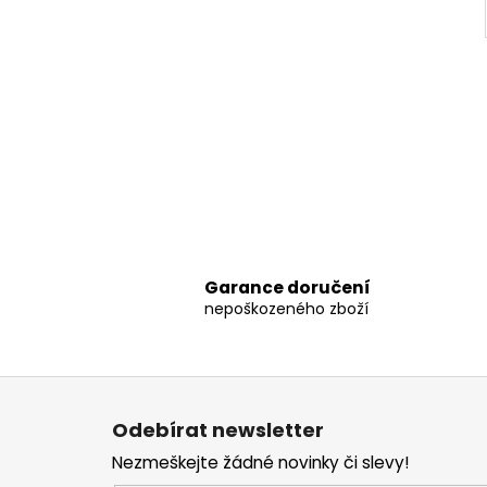
Garance doručení
nepoškozeného zboží
Z
á
Odebírat newsletter
p
Nezmeškejte žádné novinky či slevy!
a