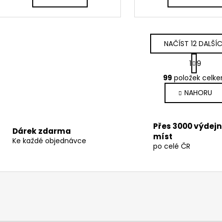
A
NAČÍST 12 DALŠÍ
S
1
9
t
O
r
99
položek celk
v
á
NAHORU
l
n
k
á
o
d
v
a
Přes 3000 výdej
Dárek zdarma
á
míst
c
Ke každé objednávce
n
po celé ČR
í
í
p
r
v
k
y
v