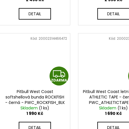
M
DETAIL
DETAIL
A
Kód:
20002314466472
Kód:
20002
Z
ZDARMA
D
Pitbull West Coast
Pitbull West Coast let
A
softshellová bunda ROCKFISH
ATHLETIC TAPE - če
- černá - PWC_ROCKFISH_BLK
PWC_ATHLETICTAPE
R
Skladem
(1 ks)
Skladem
(1 ks)
1 990 Kč
1 690 Kč
M
DETAIL
DETAIL