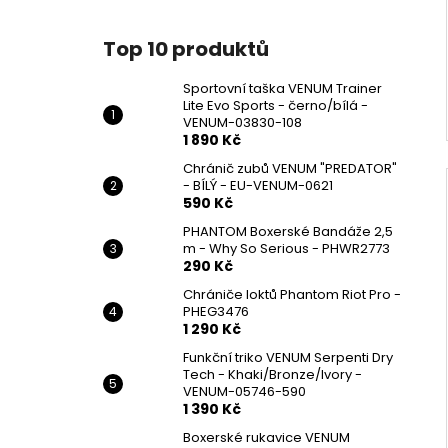
Top 10 produktů
Sportovní taška VENUM Trainer
Lite Evo Sports - černo/bílá -
VENUM-03830-108
1 890 Kč
Chránič zubů VENUM "PREDATOR"
- BÍLÝ - EU-VENUM-0621
590 Kč
PHANTOM Boxerské Bandáže 2,5
m - Why So Serious - PHWR2773
290 Kč
Chrániče loktů Phantom Riot Pro -
PHEG3476
1 290 Kč
Funkční triko VENUM Serpenti Dry
Tech - Khaki/Bronze/Ivory -
VENUM-05746-590
1 390 Kč
Boxerské rukavice VENUM