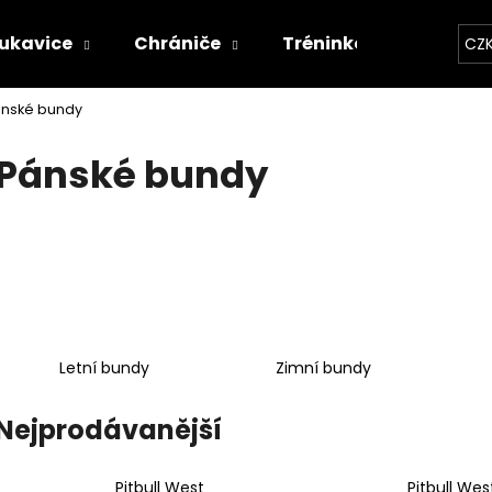
ukavice
Chrániče
Tréninkové vybavení
CZ
nské bundy
Co potřebujete najít?
Pánské bundy
HLEDAT
Doporučujeme
Letní bundy
Zimní bundy
Nejprodávanější
Pitbull West
Pitbull Wes