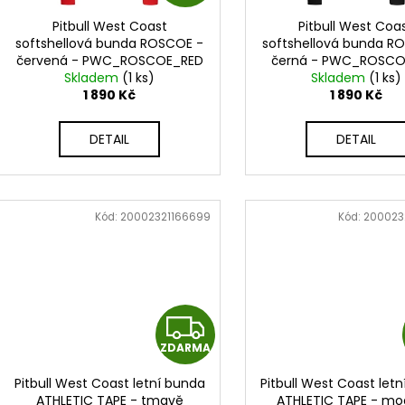
D
o
k
d
Pitbull West Coast
Pitbull West Coa
A
t
softshellová bunda ROSCOE -
softshellová bunda R
u
červená - PWC_ROSCOE_RED
černá - PWC_ROSCO
ů
k
R
Skladem
(1 ks)
Skladem
(1 ks)
t
1 890 Kč
1 890 Kč
M
ů
DETAIL
DETAIL
A
Kód:
20002321166699
Kód:
200023
Z
ZDARMA
D
Pitbull West Coast letní bunda
Pitbull West Coast let
A
ATHLETIC TAPE - tmavě
ATHLETIC TAPE - mo