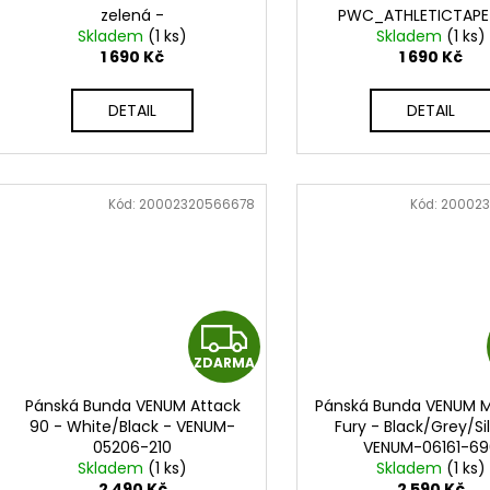
zelená -
PWC_ATHLETICTAPE
R
PWC_ATHLETICTAPE_GRN
Skladem
(1 ks)
Skladem
(1 ks)
1 690 Kč
1 690 Kč
M
DETAIL
DETAIL
A
Kód:
20002320566678
Kód:
200023
Z
ZDARMA
D
Pánská Bunda VENUM Attack
Pánská Bunda VENUM M
A
90 - White/Black - VENUM-
Fury - Black/Grey/Si
05206-210
VENUM-06161-69
R
Skladem
(1 ks)
Skladem
(1 ks)
2 490 Kč
2 590 Kč