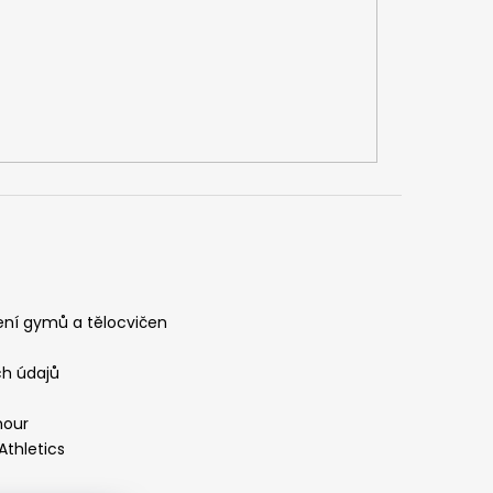
ení gymů a tělocvičen
h údajů
mour
Athletics