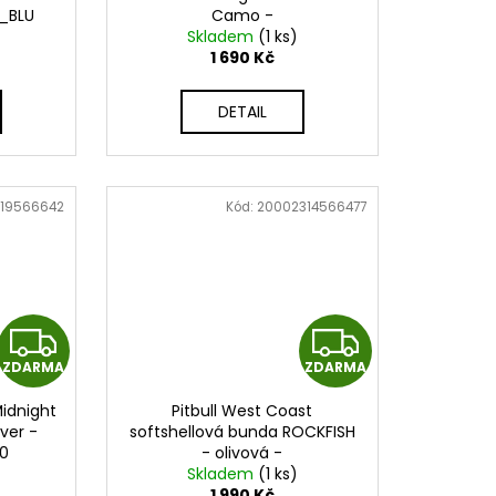
_BLU
Camo -
R
R
PWC_ATHLETICLOGO_ALLBLK
Skladem
(1 ks)
1 690 Kč
M
M
DETAIL
A
A
19566642
Kód:
20002314566477
Z
Z
ZDARMA
ZDARMA
D
D
idnight
Pitbull West Coast
A
A
lver -
softshellová bunda ROCKFISH
0
- olivová -
R
R
PWC_ROCKFISH_OLIV
Skladem
(1 ks)
1 990 Kč