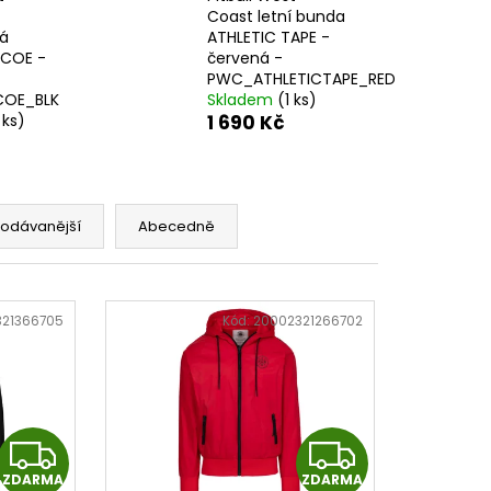
SKÉ BANDÁŽE 2,5 M -
Coast letní bunda
S - PHWR2773
vá
ATHLETIC TAPE -
COE -
červená -
PWC_ATHLETICTAPE_RED
OE_BLK
Skladem
(1 ks)
 ks)
1 690 Kč
rodávanější
Abecedně
321366705
Kód:
20002321266702
Z
Z
ZDARMA
ZDARMA