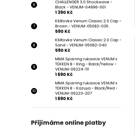
CHALLENGER 3.0 Shockwave -
Black - VENUM-04896-001
1 390 Kč
Kšiltovka Venum Classic 2.0 Cap -
Brown - VENUM-05082-035
590 Kč
Kšiltovka Venum Classic 2.0 Cap -
Sand - VENUM-05082-040
590 Kč
MMA Sparring rukavice VENUM x
TEKKEN 8 - King - Balck/Yellow -
VENUM-06224-111
1 690 Kč
MMA Sparring rukavice VENUM x
TEKKEN 8 - Kazuya - Black/Red -
VENUM-06223-207
1 690 Kč
Přijímáme online platby