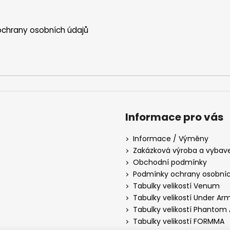
ý
p
i
chrany osobních údajů
s
u
Informace pro vás
Informace / Výměny
Zakázková výroba a vybav
Obchodní podmínky
Podmínky ochrany osobníc
Tabulky velikostí Venum
Tabulky velikostí Under Ar
Tabulky velikostí Phantom 
Tabulky velikostí FORMMA