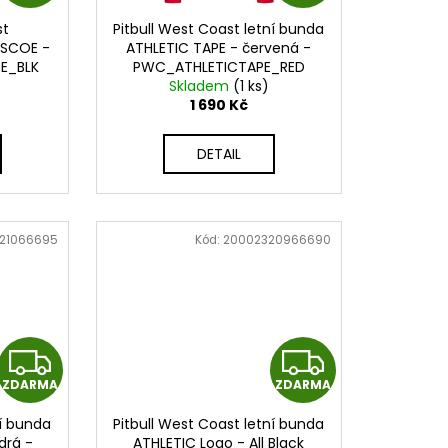
D
D
st
Pitbull West Coast letní bunda
A
A
OSCOE -
ATHLETIC TAPE - červená -
E_BLK
PWC_ATHLETICTAPE_RED
R
R
Skladem
(1 ks)
1 690 Kč
M
M
DETAIL
A
A
21066695
Kód:
20002320966690
Z
Z
ZDARMA
ZDARMA
D
D
ní bunda
Pitbull West Coast letní bunda
A
A
drá -
ATHLETIC Logo - All Black