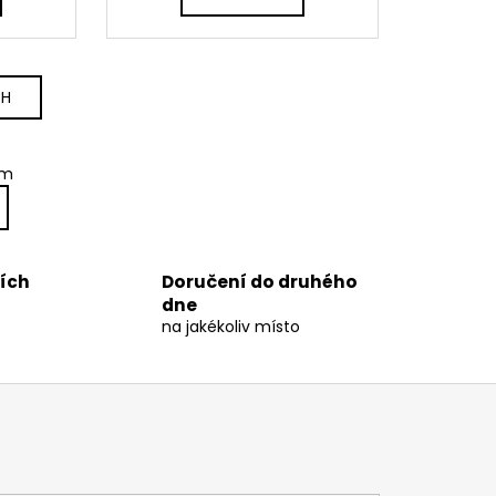
A
A
CH
em
ních
Doručení do druhého
dne
na jakékoliv místo