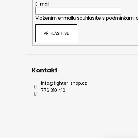
t
E-mail
í
Vložením e-mailu souhlasíte s
podmínkami o
PŘIHLÁSIT SE
Kontakt
info
@
fighter-shop.cz
776 310 410