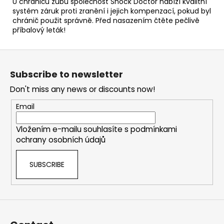
U chráničů zubů společnost Shock Doctor nabízí kvalitní
systém záruk proti zranění i jejich kompenzací, pokud byl
chránič použit správně. Před nasazením čtěte pečlivě
příbalový leták!
F
o
Subscribe to newsletter
o
Don't miss any news or discounts now!
t
e
Email
r
Vložením e-mailu souhlasíte s
podmínkami
ochrany osobních údajů
SUBSCRIBE