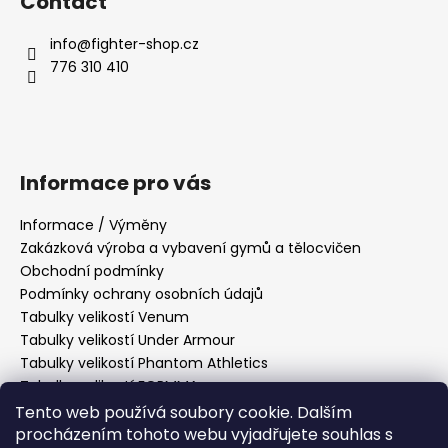
Contact
info
@
fighter-shop.cz
776 310 410
Informace pro vás
Informace / Výměny
Zakázková výroba a vybavení gymů a tělocvičen
Obchodní podmínky
Podmínky ochrany osobních údajů
Tabulky velikostí Venum
Tabulky velikostí Under Armour
Tabulky velikostí Phantom Athletics
Tabulky velikostí FORMMA
Tabulky velikostí Tatami Fightwear
Tento web používá soubory cookie. Dalším
Tabulky velikostí Manto
procházením tohoto webu vyjadřujete souhlas s