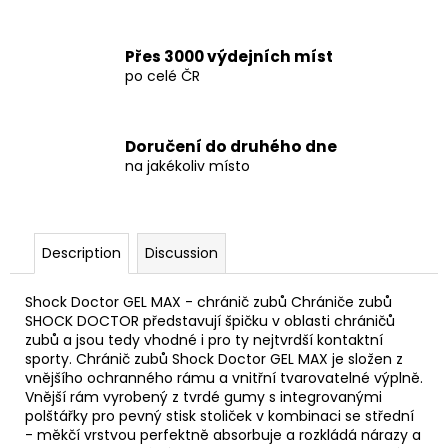
€69,90
Přes 3000 výdejních míst
po celé ČR
Doručení do druhého dne
na jakékoliv místo
Description
Discussion
Shock Doctor GEL MAX - chránič zubů Chrániče zubů
SHOCK DOCTOR představují špičku v oblasti chráničů
zubů a jsou tedy vhodné i pro ty nejtvrdší kontaktní
sporty. Chránič zubů Shock Doctor GEL MAX je složen z
vnějšího ochranného rámu a vnitřní tvarovatelné výplně.
Vnější rám vyrobený z tvrdé gumy s integrovanými
polštářky pro pevný stisk stoliček v kombinaci se střední
- měkčí vrstvou perfektně absorbuje a rozkládá nárazy a