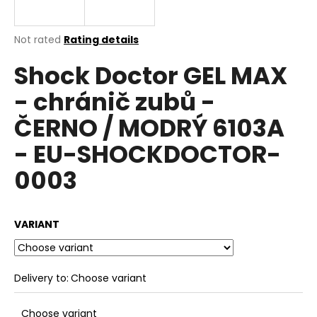
E
i
n
The
Not rated
Rating details
g
average
Shock Doctor GEL MAX
product
f
rating
o
- chránič zubů -
is
r
0,0
ČERNO / MODRÝ 6103A
out
?
of
- EU-SHOCKDOCTOR-
5
stars.
0003
SEARCH
VARIANT
W
e
Delivery to:
Choose variant
r
e
Choose variant