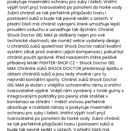
poskytuje maximální ochranu pro zuby i čelisti. Vnitřní
výplň tvoří pryž tvarovatelná po ponoření do horké vody.
Zubní chránič se tak perfektně přizpůsobí tvaru i
postavení zubů a bude tak pevně sedět v ústech. V
přední části má chránič vykrojení, které umožňuje lepší
proudění vzduchu a usnadňuje tak dýchání. Chránič
Shock Doctor GEL MAX je oblíbený nejen pro své
technické vlastnosti, ale rovněž velice vydařený design.
U chráničů zubů společnost Shock Doctor nabízí kvalitní
systém záruk proti zranění i jejich kompenzací, pokud byl
chránič použit správně. Před nasazením čtěte pečlivě
příbalový leták! FIGHTER-SHOP.CZ - Shock Doctor GEL
MAX Chrániče zubů SHOCK DOCTOR představují špičku v
oblasti chráničů zubů a jsou tedy vhodné i pro ty
nejtvrdší kontaktní sporty. Chránič zubů Shock Doctor
GEL MAX je složen z vnějšího ochranného rámu a vnitřní
tvarovatelné výplně. Vnější rám vyrobený z tvrdé gumy s
integrovanými polštářky pro pevný stisk stoliček v
kombinaci se střední - měkčí vrstvou perfektně
absorbuje a rozkládá nárazy a poskytuje maximální
ochranu pro zuby i čelisti. Vnitřní výplň tvoří pryž
tvarovatelná po ponoření do horké vody. Zubní chránič
se tak perfektně přizpůsobí tvaru i postavení zubů a
bude tak pevně sedět v ústech. V přední části má