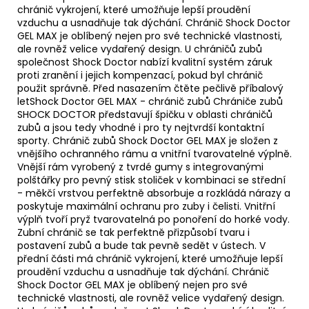
chránič vykrojení, které umožňuje lepší proudění
vzduchu a usnadňuje tak dýchání. Chránič Shock Doctor
GEL MAX je oblíbený nejen pro své technické vlastnosti,
ale rovněž velice vydařený design. U chráničů zubů
společnost Shock Doctor nabízí kvalitní systém záruk
proti zranění i jejich kompenzací, pokud byl chránič
použit správně. Před nasazením čtěte pečlivě příbalový
letShock Doctor GEL MAX - chránič zubů Chrániče zubů
SHOCK DOCTOR představují špičku v oblasti chráničů
zubů a jsou tedy vhodné i pro ty nejtvrdší kontaktní
sporty. Chránič zubů Shock Doctor GEL MAX je složen z
vnějšího ochranného rámu a vnitřní tvarovatelné výplně.
Vnější rám vyrobený z tvrdé gumy s integrovanými
polštářky pro pevný stisk stoliček v kombinaci se střední
- měkčí vrstvou perfektně absorbuje a rozkládá nárazy a
poskytuje maximální ochranu pro zuby i čelisti. Vnitřní
výplň tvoří pryž tvarovatelná po ponoření do horké vody.
Zubní chránič se tak perfektně přizpůsobí tvaru i
postavení zubů a bude tak pevně sedět v ústech. V
přední části má chránič vykrojení, které umožňuje lepší
proudění vzduchu a usnadňuje tak dýchání. Chránič
Shock Doctor GEL MAX je oblíbený nejen pro své
technické vlastnosti, ale rovněž velice vydařený design.