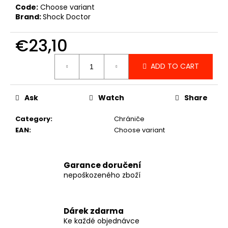
c
Code:
Choose variant
o
Brand:
Shock Doctor
m
m
€23,10
e
Measure
n
ADD TO CART
price:
d
Ask
Watch
Share
MMA
SPARRING
Category
:
Chrániče
RUKAVICE
VENUM
EAN
:
Choose variant
X
TEKKEN
8
-
Garance doručení
KING
nepoškozeného zboží
-
BALCK/YELLOW
-
VENUM-
Dárek zdarma
06224-
Ke každé objednávce
111