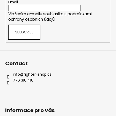
e
Email
r
Vložením e-mailu souhlasíte s
podmínkami
ochrany osobních údajů
SUBSCRIBE
Contact
info
@
fighter-shop.cz
776 310 410
Informace pro vás