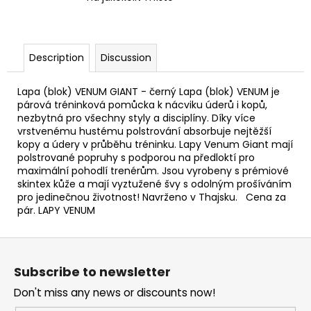
Description
Discussion
Lapa (blok) VENUM GIANT - černý Lapa (blok) VENUM je
párová tréninková pomůcka k nácviku úderů i kopů,
nezbytná pro všechny styly a disciplíny. Díky více
vrstvenému hustému polstrování absorbuje nejtěžší
kopy a údery v průběhu tréninku. Lapy Venum Giant mají
polstrované popruhy s podporou na předloktí pro
maximální pohodlí trenérům. Jsou vyrobeny s prémiové
skintex kůže a mají vyztužené švy s odolným prošíváním
pro jedinečnou životnost! Navrženo v Thajsku. Cena za
pár. LAPY VENUM
F
o
Subscribe to newsletter
o
Don't miss any news or discounts now!
t