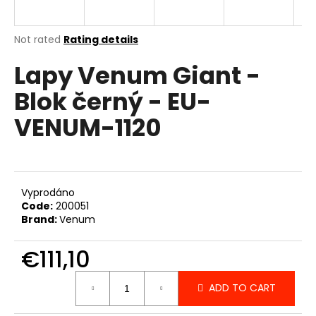
i
n
The
Not rated
Rating details
g
average
Lapy Venum Giant -
product
f
rating
o
Blok černý - EU-
is
r
0,0
VENUM-1120
out
?
of
5
stars.
Vyprodáno
SEARCH
Code:
200051
Brand:
Venum
€111,10
W
e
Measure
ADD TO CART
price:
r
e