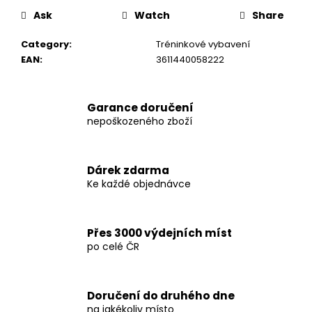
c
Ask
Watch
Share
o
m
Category
:
Tréninkové vybavení
m
EAN
:
3611440058222
e
n
d
Garance doručení
nepoškozeného zboží
PHANTOM
BOXERSKÉ
BANDÁŽE
Dárek zdarma
2,5
Ke každé objednávce
M
-
WHY
SO
Přes 3000 výdejních míst
SERIOUS
-
po celé ČR
PHWR2773
€12
Doručení do druhého dne
na jakékoliv místo