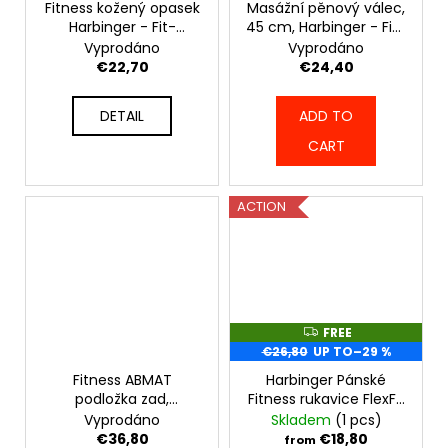
c
Fitness kožený opasek
Masážní pěnový válec,
E
E
Harbinger - Fit-
45 cm, Harbinger - Fit-
o
opasek-harb284
valec-roller-45
Vyprodáno
Vyprodáno
m
€22,70
€24,40
m
e
DETAIL
ADD TO
n
d
CART
FAIRTEX
ACTION
BOXERSKÉ
RUKAVICE
BGV1
-
RŮŽOVÉ
-
BGV1_PINK
FREE
F
€123,50
R
€26,80
UP TO
–29 %
E
E
Fitness ABMAT
Harbinger Pánské
podložka zad,
Fitness rukavice FlexFit
Harbinger - Fit-
138 Men -
Vyprodáno
Skladem
(1 pcs)
podlozka-abmat
FIT_RUKAV_138
€36,80
€18,80
from