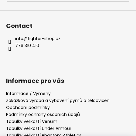
s
Contact
info
@
fighter-shop.cz
776 310 410
Informace pro vás
Informace / Výměny
Zakázková výroba a vybavení gymů a tělocvičen
Obchodní podmínky
Podmínky ochrany osobních údajů
Tabulky velikostí Venum
Tabulky velikostí Under Armour
Tabulky velikostí Phantom Athletics