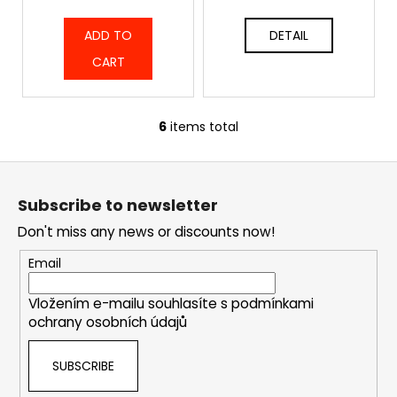
ADD TO
DETAIL
CART
6
items total
L
i
F
s
o
t
Subscribe to newsletter
i
o
n
Don't miss any news or discounts now!
t
g
e
Email
c
r
o
Vložením e-mailu souhlasíte s
podmínkami
n
ochrany osobních údajů
t
r
SUBSCRIBE
o
l