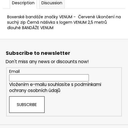
Description
Discussion
Boxerské bandáže značky VENUM - Červené Ukončení na
suchý zip Černá nášivka s logem VENUM 2,5 metrů
dlouhé BANDÁŽE VENUM
F
o
Subscribe to newsletter
o
Don't miss any news or discounts now!
t
e
Email
r
Vložením e-mailu souhlasíte s
podmínkami
ochrany osobních údajů
SUBSCRIBE