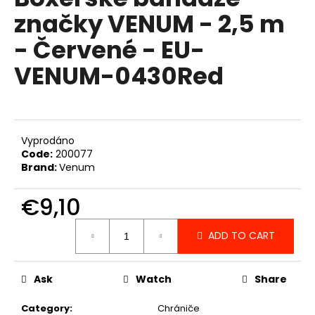
rating
i
značky VENUM - 2,5 m
is
0,0
n
- Červené - EU-
out
g
of
VENUM-0430Red
f
5
stars.
o
r
?
Vyprodáno
Code:
200077
Brand:
Venum
€9,10
SEARCH
Measure
ADD TO CART
price:
W
e
Ask
Watch
Share
r
e
Category
:
Chrániče