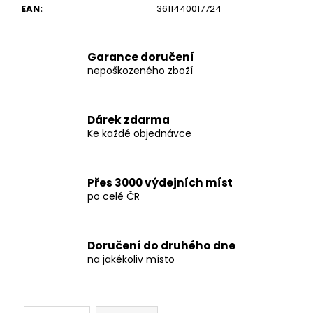
c
EAN
:
3611440017724
o
m
m
Garance doručení
e
nepoškozeného zboží
n
d
Dárek zdarma
Ke každé objednávce
KŠILTOVKA
VENUM
CLASSIC
2.0
Přes 3000 výdejních míst
CAP
po celé ČR
-
SAND
-
VENUM-
Doručení do druhého dne
05082-
040
na jakékoliv místo
€24,40