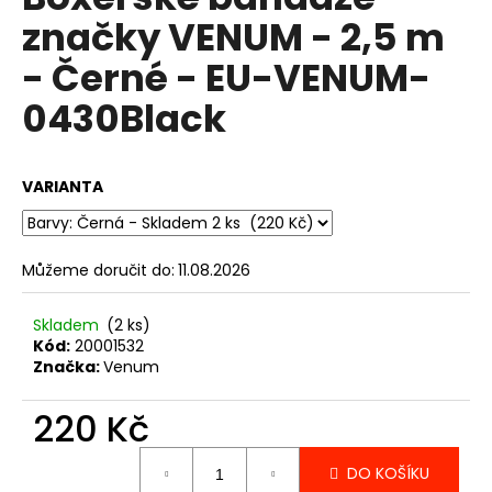
je
R
a
značky VENUM - 2,5 m
0,0
z
j
M
- Černé - EU-VENUM-
5
í
hvězdiček.
A
0430Black
t
?
VARIANTA
HLEDAT
Můžeme doručit do:
11.08.2026
Skladem
(2 ks)
Kód:
20001532
D
Značka:
Venum
o
p
220 Kč
o
r
Měrná
u
DO KOŠÍKU
cena: