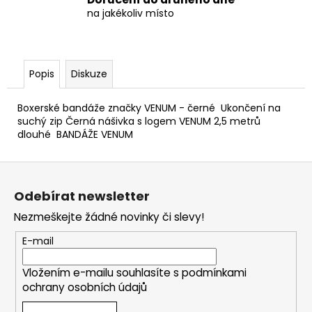
na jakékoliv místo
Popis
Diskuze
Boxerské bandáže značky VENUM - černé Ukončení na
suchý zip Černá nášivka s logem VENUM 2,5 metrů
dlouhé BANDÁŽE VENUM
Z
á
Odebírat newsletter
p
Nezmeškejte žádné novinky či slevy!
a
t
E-mail
í
Vložením e-mailu souhlasíte s
podmínkami
ochrany osobních údajů