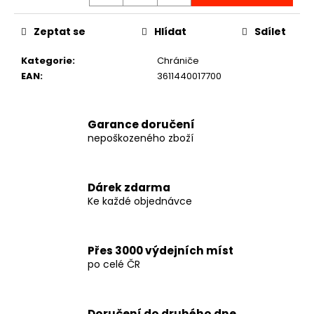
č
u
j
Zeptat se
Hlídat
Sdílet
e
Kategorie
:
Chrániče
m
EAN
:
3611440017700
e
PHANTOM
Garance doručení
BOXERSKÉ
nepoškozeného zboží
BANDÁŽE
2,5
M
-
Dárek zdarma
WHY
Ke každé objednávce
SO
SERIOUS
-
PHWR2773
Přes 3000 výdejních míst
290
po celé ČR
Kč
Doručení do druhého dne