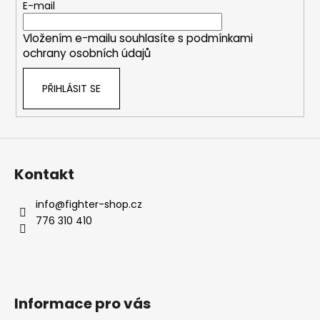
r
t
E-mail
v
í
k
Vložením e-mailu souhlasíte s
podmínkami
y
ochrany osobních údajů
v
ý
PŘIHLÁSIT SE
p
i
s
u
Kontakt
info
@
fighter-shop.cz
776 310 410
Informace pro vás