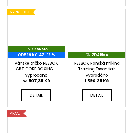
VÝPRODEJ
ZDARMA
Z
D
OD
599 KČ
AŽ
–15 %
ZDARMA
Z
A
D
R
Pánské tričko REEBOK
REEBOK Pánská mikina
A
M
R
CBT CORE BOXING -
Training Essentials
A
M
černé - FT0122
Logo - černo/růžová -
Vyprodáno
Vyprodáno
A
FU3128
507,35 Kč
1 390,29 Kč
od
DETAIL
DETAIL
AKCE