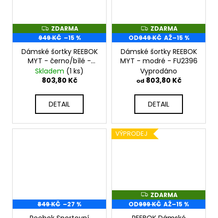
ZDARMA
ZDARMA
Z
Z
D
D
949 KČ
–15 %
OD
949 KČ
AŽ
–15 %
A
A
R
R
Dámské šortky REEBOK
Dámské šortky REEBOK
M
M
MYT - černo/bílé -
MYT - modré - FU2396
A
A
FU2404
Skladem
(1 ks)
Vyprodáno
803,80 Kč
803,80 Kč
od
DETAIL
DETAIL
VÝPRODEJ
ZDARMA
Z
D
849 KČ
–27 %
OD
999 KČ
AŽ
–15 %
A
R
Reebok Sportovní
REEBOK Dámské