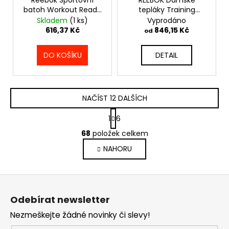
M
batoh Workout Ready
tepláky Training
A
Active Graphic -
Essentials Linear -
Skladem
(1 ks)
Vyprodáno
modrý - GG6760
modré - FU2259
616,37 Kč
846,15 Kč
od
DO KOŠÍKU
DETAIL
NAČÍST 12 DALŠÍCH
S
1
6
t
O
r
68
položek celkem
v
á
NAHORU
l
n
k
á
o
d
Z
v
a
á
á
c
Odebírat newsletter
n
p
í
í
Nezmeškejte žádné novinky či slevy!
p
a